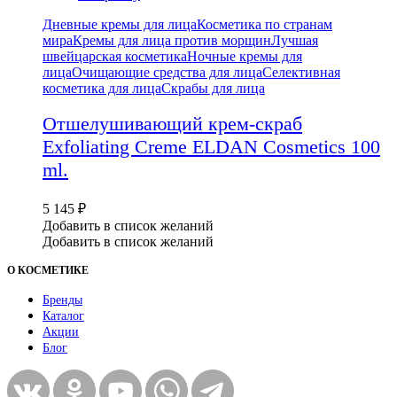
Дневные кремы для лица
Косметика по странам
мира
Кремы для лица против морщин
Лучшая
швейцарская косметика
Ночные кремы для
лица
Очищающие средства для лица
Селективная
косметика для лица
Скрабы для лица
Отшелушивающий крем-скраб
Exfoliating Creme ELDAN Cosmetics 100
ml.
5 145
₽
Добавить в список желаний
Добавить в список желаний
О КОСМЕТИКЕ
Бренды
Каталог
Акции
Блог