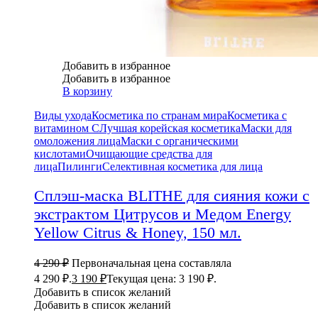
Добавить в избранное
Добавить в избранное
В корзину
Виды ухода
Косметика по странам мира
Косметика с
витамином С
Лучшая корейская косметика
Маски для
омоложения лица
Маски с органическими
кислотами
Очищающие средства для
лица
Пилинги
Селективная косметика для лица
Сплэш-маска BLITHE для сияния кожи с
экстрактом Цитрусов и Медом Energy
Yellow Citrus & Honey, 150 мл.
4 290
₽
Первоначальная цена составляла
4 290 ₽.
3 190
₽
Текущая цена: 3 190 ₽.
Добавить в список желаний
Добавить в список желаний