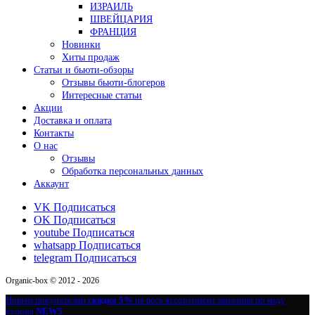
ИЗРАИЛЬ
ШВЕЙЦАРИЯ
ФРАНЦИЯ
Новинки
Хиты продаж
Статьи и бьюти-обзоры
Отзывы бьюти-блогеров
Интересные статьи
Акции
Доставка и оплата
Контакты
О нас
Отзывы
Обработка персональных данных
Аккаунт
VK
Подписаться
OK
Подписаться
youtube
Подписаться
whatsapp
Подписаться
telegram
Подписаться
Organic-box © 2012 - 2026
Новым покупателям
скидка 5%
на весь ассортимент магазина по коду
купона
NEW5