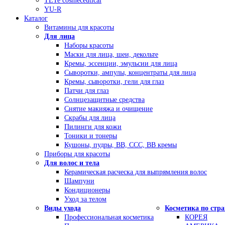
TETe cosmeceutical
YU-R
Каталог
Витамины для красоты
Для лица
Наборы красоты
Маски для лица, шеи, декольте
Кремы, эссенции, эмульсии для лица
Сыворотки, ампулы, концентраты для лица
Кремы, сыворотки, гели для глаз
Патчи для глаз
Солнцезащитные средства
Снятие макияжа и очищение
Скрабы для лица
Пилинги для кожи
Тоники и тонеры
Кушоны, пудры, ВВ, ССС, ВВ кремы
Приборы для красоты
Для волос и тела
Керамическая расческа для выпрямления волос
Шампуни
Кондиционеры
Уход за телом
Виды ухода
Косметика по стр
Профессиональная косметика
КОРЕЯ