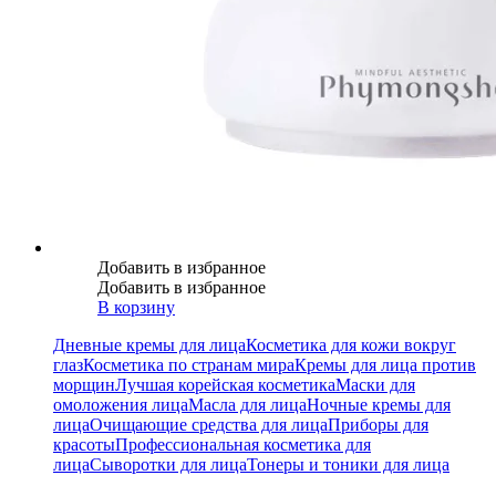
Добавить в избранное
Добавить в избранное
В корзину
Дневные кремы для лица
Косметика для кожи вокруг
глаз
Косметика по странам мира
Кремы для лица против
морщин
Лучшая корейская косметика
Маски для
омоложения лица
Масла для лица
Ночные кремы для
лица
Очищающие средства для лица
Приборы для
красоты
Профессиональная косметика для
лица
Сыворотки для лица
Тонеры и тоники для лица