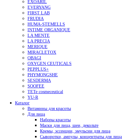
EXOARIL
EVERYANG
FIRST LAB
FRUDIA
HUMA-STEMELLS
INTIME ORGANIQUE
LA MENTE
LA PRECIA
MERIQUE
MIRACLETOX
OBAGI
OXYGEN CEUTICALS
PEPPLUS+
PHYMONGSHE
SESDERMA
SOOFEE
TETe cosmeceutical
YU-R
Каталог
Витамины для красоты
Для лица
Наборы красоты
Маски для лица, шеи, декольте
Кремы, эссенции, эмульсии для лица
Сыворотки, ампулы, концентраты для лица