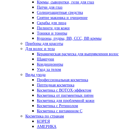
Кремы, сыворотки, гели для глаз
Патчи для глаз
Солнцезащитные средства
Снятие макияжа и очищение
Скрабы для лица
Пилинги для кожи
Тоники и тонеры
Кушоны, пудры, ВВ, ССС, ВВ кремы
Приборы для красоты
Для волос и тела
Керамическая расческа для выпрямления волос
Шампуни
Кондиционеры
Уход за телом
Виды ухода
Профессиональная косметика
Пептидная косметика
Косметика с BOTOX-эффектом
Косметика от пигментных пятен
Косметика для проблемной кожи
Косметика с Ретинолом
Косметика с витамином С
Косметика по странам
КОРЕЯ
АМЕРИКА