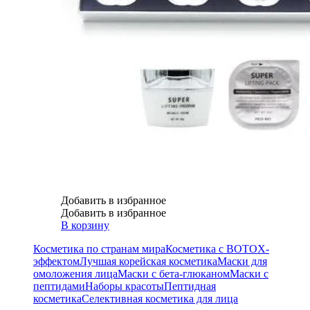
Добавить в избранное
Добавить в избранное
В корзину
Косметика по странам мира
Косметика с BOTOX-
эффектом
Лучшая корейская косметика
Маски для
омоложения лица
Маски с бета-глюканом
Маски с
пептидами
Наборы красоты
Пептидная
косметика
Селективная косметика для лица