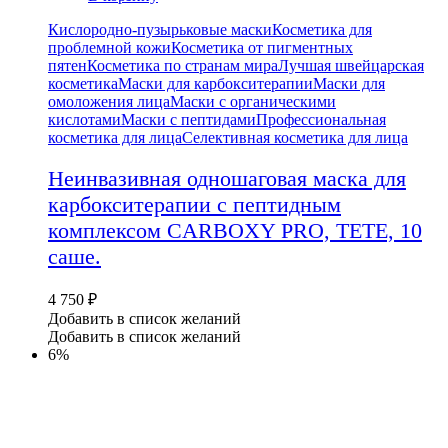
Кислородно-пузырьковые маски
Косметика для
проблемной кожи
Косметика от пигментных
пятен
Косметика по странам мира
Лучшая швейцарская
косметика
Маски для карбокситерапии
Маски для
омоложения лица
Маски с органическими
кислотами
Маски с пептидами
Профессиональная
косметика для лица
Селективная косметика для лица
Неинвазивная одношаговая маска для
карбокситерапии с пептидным
комплексом CARBOXY PRO, TETE, 10
саше.
4 750
₽
Добавить в список желаний
Добавить в список желаний
6%