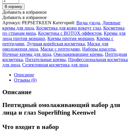
В корзину
Добавить в избранное
Добавить в избранное
Артикул:
PEPSETKEEN
Категорий:
Виды ухода
,
Дневные
кремы для лица
,
Косметика для кожи вокруг глаз
,
Косметика
по странам мира
,
Косметика с BOTOX-эффектом
,
Кремы для
лица против морщин
,
Кремы против морщин
,
Кремы с
пептидами
,
Лучшая корейская косметика
,
Маски для
омоложения лица
,
Маски с пептидами
,
Наборы красоты
,
Ночные кремы для лица
,
Омолаживающие кремы
,
Пептидная
косметика
,
Питательные кремы
,
Профессиональная косметика
для лица
,
Селективная косметика для лица
Описание
Отзывы (0)
Описание
Пептидный омолаживающий набор для
лица и глаз Superlifting Keenwel
Что входит в набор