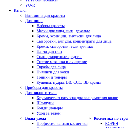
TETe cosmeceutical
YU-R
Каталог
Витамины для красоты
Для лица
Наборы красоты
Маски для лица, шеи, декольте
Кремы, эссенции, эмульсии для лица
Сыворотки, ампулы, концентраты для лица
Кремы, сыворотки, гели для глаз
Патчи для глаз
Солнцезащитные средства
Снятие макияжа и очищение
Скрабы для лица
Пилинги для кожи
Тоники и тонеры
Кушоны, пудры, ВВ, ССС, ВВ кремы
Приборы для красоты
Для волос и тела
Керамическая расческа для выпрямления волос
Шампуни
Кондиционеры
Уход за телом
Виды ухода
Косметика по стр
Профессиональная косметика
КОРЕЯ