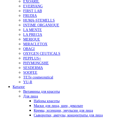
EXOARIL
EVERYANG
FIRST LAB
FRUDIA
HUMA-STEMELLS
INTIME ORGANIQUE
LA MENTE
LA PRECIA
MERIQUE
MIRACLETOX
OBAGI
OXYGEN CEUTICALS
PEPPLUS+
PHYMONGSHE
SESDERMA
SOOFEE
TETe cosmeceutical
YU-R
Каталог
Витамины для красоты
Для лица
Наборы красоты
Маски для лица, шеи, декольте
Кремы, эссенции, эмульсии для лица
Сыворотки, ампулы, концентраты для лица