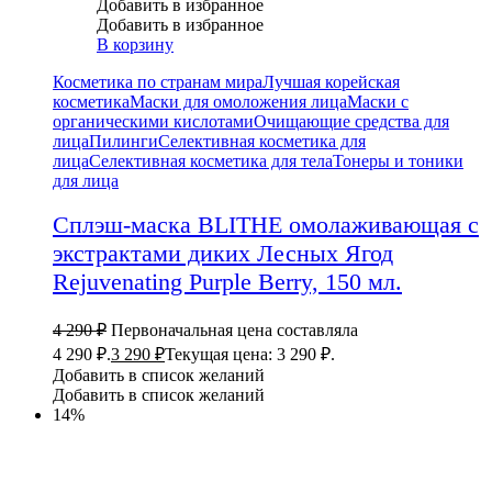
Добавить в избранное
Добавить в избранное
В корзину
Косметика по странам мира
Лучшая корейская
косметика
Маски для омоложения лица
Маски с
органическими кислотами
Очищающие средства для
лица
Пилинги
Селективная косметика для
лица
Селективная косметика для тела
Тонеры и тоники
для лица
Сплэш-маска BLITHE омолаживающая с
экстрактами диких Лесных Ягод
Rejuvenating Purple Berry, 150 мл.
4 290
₽
Первоначальная цена составляла
4 290 ₽.
3 290
₽
Текущая цена: 3 290 ₽.
Добавить в список желаний
Добавить в список желаний
14%