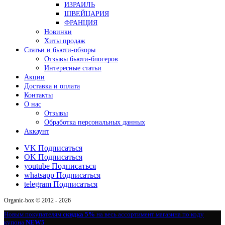
ИЗРАИЛЬ
ШВЕЙЦАРИЯ
ФРАНЦИЯ
Новинки
Хиты продаж
Статьи и бьюти-обзоры
Отзывы бьюти-блогеров
Интересные статьи
Акции
Доставка и оплата
Контакты
О нас
Отзывы
Обработка персональных данных
Аккаунт
VK
Подписаться
OK
Подписаться
youtube
Подписаться
whatsapp
Подписаться
telegram
Подписаться
Organic-box © 2012 - 2026
Новым покупателям
скидка 5%
на весь ассортимент магазина по коду
купона
NEW5