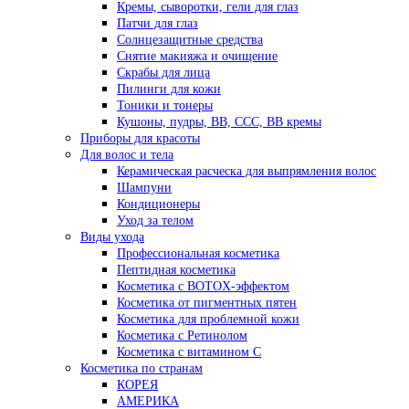
Кремы, сыворотки, гели для глаз
Патчи для глаз
Солнцезащитные средства
Снятие макияжа и очищение
Скрабы для лица
Пилинги для кожи
Тоники и тонеры
Кушоны, пудры, ВВ, ССС, ВВ кремы
Приборы для красоты
Для волос и тела
Керамическая расческа для выпрямления волос
Шампуни
Кондиционеры
Уход за телом
Виды ухода
Профессиональная косметика
Пептидная косметика
Косметика с BOTOX-эффектом
Косметика от пигментных пятен
Косметика для проблемной кожи
Косметика с Ретинолом
Косметика с витамином С
Косметика по странам
КОРЕЯ
АМЕРИКА