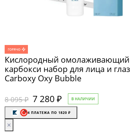
ГОРЯЧО
Кислородный омолаживающий
карбокси набор для лица и глаз
Carboxy Oxy Bubble
Первоначальная
7 280
₽
Текущая
8 095
₽
В НАЛИЧИИ
цена
цена:
4 ПЛАТЕЖА ПО 1820 ₽
составляла
7 280 ₽.