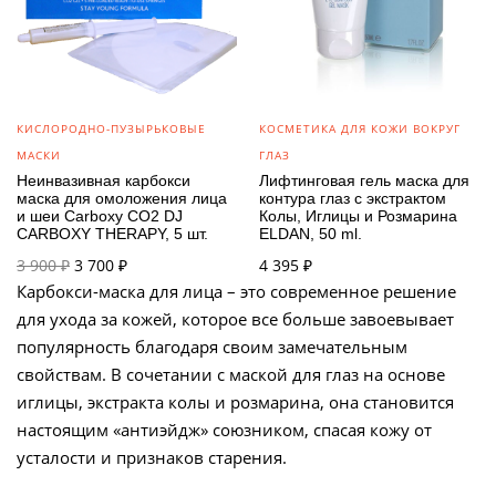
КИСЛОРОДНО-ПУЗЫРЬКОВЫЕ
КОСМЕТИКА ДЛЯ КОЖИ ВОКРУГ
МАСКИ
ГЛАЗ
Неинвазивная карбокси
Лифтинговая гель маска для
маска для омоложения лица
контура глаз с экстрактом
и шеи Carboxy CO2 DJ
Колы, Иглицы и Розмарина
CARBOXY THERAPY, 5 шт.
ELDAN, 50 ml.
Первоначальная
Текущая
3 900
₽
3 700
₽
4 395
₽
цена
цена:
Карбокси-маска для лица – это современное решение
составляла
3 700 ₽.
для ухода за кожей, которое все больше завоевывает
3 900 ₽.
популярность благодаря своим замечательным
свойствам. В сочетании с маской для глаз на основе
иглицы, экстракта колы и розмарина, она становится
настоящим «антиэйдж» союзником, спасая кожу от
усталости и признаков старения.