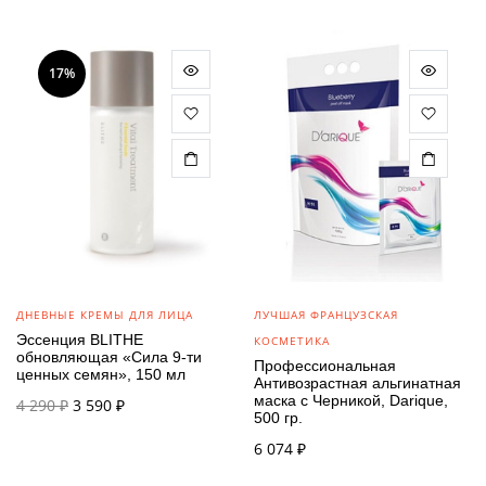
составляла
4 590 ₽.
5 190 ₽.
17%
ДНЕВНЫЕ КРЕМЫ ДЛЯ ЛИЦА
ЛУЧШАЯ ФРАНЦУЗСКАЯ
Эссенция BLITHE
КОСМЕТИКА
обновляющая «Сила 9-ти
Профессиональная
ценных семян», 150 мл
Антивозрастная альгинатная
маска с Черникой, Darique,
Первоначальная
Текущая
4 290
₽
3 590
₽
500 гр.
цена
цена:
составляла
3 590 ₽.
6 074
₽
4 290 ₽.