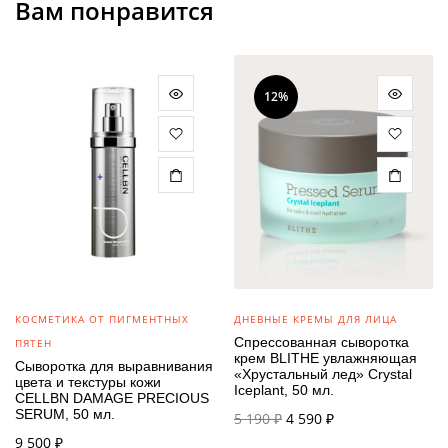
Вам понравится
12%
КОСМЕТИКА ОТ ПИГМЕНТНЫХ
ДНЕВНЫЕ КРЕМЫ ДЛЯ ЛИЦА
Спрессованная сыворотка
ПЯТЕН
крем BLITHE увлажняющая
Сыворотка для выравнивания
«Хрустальный лед» Crystal
цвета и текстуры кожи
Iceplant, 50 мл.
CELLBN DAMAGE PRECIOUS
SERUM, 50 мл.
Первоначальная
Текущая
5 190
₽
4 590
₽
цена
цена:
9 500
₽