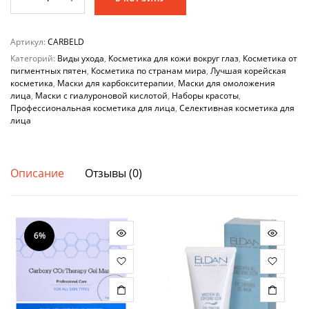
омолаживающий
карбокси
набор
Артикул:
CARBELD
для
Категорий:
Виды ухода
,
Косметика для кожи вокруг глаз
,
Косметика от
пигментных пятен
лица
,
Косметика по странам мира
,
Лучшая корейская
косметика
,
Маски для карбокситерапии
,
Маски для омоложения
и
лица
,
Маски с гиалуроновой кислотой
,
Наборы красоты
,
глаз
Профессиональная косметика для лица
,
Селективная косметика для
лица
Carboxy
Oxy
Bubble
количество
Описание
Отзывы (0)
6%