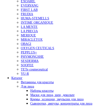
EXOARIL
EVERYANG
FIRST LAB
FRUDIA
HUMA-STEMELLS
INTIME ORGANIQUE
LA MENTE
LA PRECIA
MERIQUE
MIRACLETOX
OBAGI
OXYGEN CEUTICALS
PEPPLUS+
PHYMONGSHE
SESDERMA
SOOFEE
TETe cosmeceutical
YU-R
Каталог
Витамины для красоты
Для лица
Наборы красоты
Маски для лица, шеи, декольте
Кремы, эссенции, эмульсии для лица
Сыворотки, ампулы, концентраты для лица