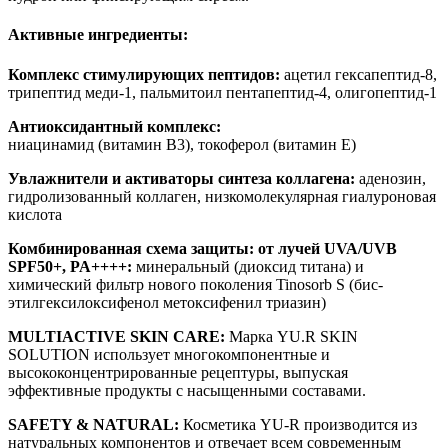
Активные ингредиенты:
Комплекс стимулирующих пептидов:
ацетил гексапептид-8,
трипептид меди-1, пальмитоил пентапептид-4, олигопептид-1
Антиоксидантный комплекс:
ниацинамид (витамин B3), токоферол (витамин E)
Увлажнители и активаторы синтеза коллагена:
аденозин,
гидролизованный коллаген, низкомолекулярная гиалуроновая
кислота
Комбинированная схема защиты: от лучей UVA/UVB
SPF50+, PA++++:
минеральный (диоксид титана) и
химический фильтр нового поколения Tinosorb S (бис-
этилгексилоксифенол метоксифенил триазин)
MULTIACTIVE SKIN CARE:
Марка YU.R SKIN
SOLUTION использует многокомпонентные и
высококонцентрированные рецептуры, выпуская
эффективные продукты с насыщенными составами.
SAFETY & NATURAL:
Косметика YU-R производится из
натуральных компонентов и отвечает всем современным