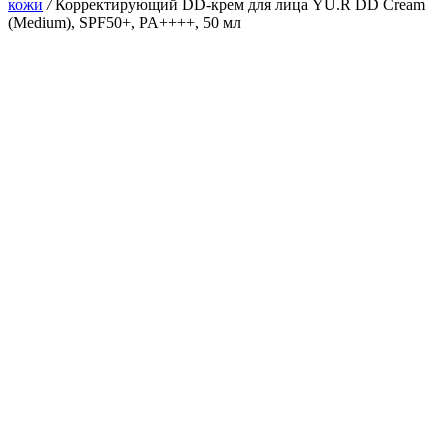
кожи
/
Корректирующий DD-крем для лица YU.R DD Cream
(Medium), SPF50+, PA++++, 50 мл