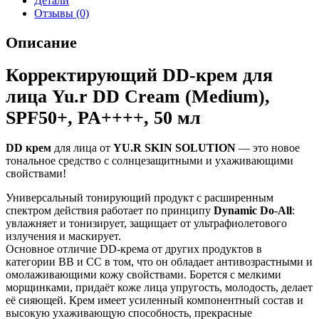
Детали
Отзывы (0)
Описание
Корректирующий DD-крем для
лица Yu.r DD Cream (Medium),
SPF50+, PA++++, 50 мл
DD крем
для лица от
YU.R SKIN SOLUTION
— это новое
тональное средство с солнцезащитными и ухаживающими
свойствами!
Универсальный тонирующий продукт с расширенным
спектром действия работает по принципу
Dynamic Do-All
:
увлажняет и тонизирует, защищает от ультрафиолетового
излучения и маскирует.
Основное отличие DD-крема от других продуктов в
категории BB и СС в том, что он обладает антивозрастными и
омолаживающими кожу свойствами. Борется с мелкими
морщинками, придаёт коже лица упругость, молодость, делает
её сияющей. Крем имеет усиленный компонентный состав и
высокую ухаживающую способность, прекрасные