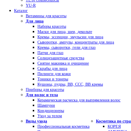
TETe cosmeceutical
YU-R
Каталог
Витамины для красоты
Для лица
Наборы красоты
Маски для лица, шеи, декольте
Кремы, эссенции, эмульсии для лица
Сыворотки, ампулы, концентраты для лица
Кремы, сыворотки, гели для глаз
Патчи для глаз
Солнцезащитные средства
Снятие макияжа и очищение
Скрабы для лица
Пилинги для кожи
Тоники и тонеры
Кушоны, пудры, ВВ, ССС, ВВ кремы
Приборы для красоты
Для волос и тела
Керамическая расческа для выпрямления волос
Шампуни
Кондиционеры
Уход за телом
Виды ухода
Косметика по стр
Профессиональная косметика
КОРЕЯ