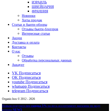
ИЗРАИЛЬ
ШВЕЙЦАРИЯ
ФРАНЦИЯ
Новинки
Хиты продаж
Статьи и бьюти-обзоры
Отзывы бьюти-блогеров
Интересные статьи
Акции
Доставка и оплата
Контакты
О нас
Отзывы
Обработка персональных данных
Аккаунт
VK
Подписаться
OK
Подписаться
youtube
Подписаться
whatsapp
Подписаться
telegram
Подписаться
Organic-box © 2012 - 2026
Новым покупателям
скидка 5%
на весь ассортимент магазина по коду
купона
NEW5