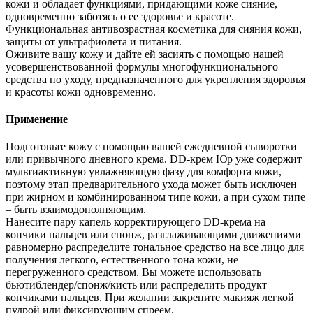
кожи и обладает функциями, придающими коже сияние,
одновременно заботясь о ее здоровье и красоте.
Функциональная антивозрастная косметика для сияния кожи,
защиты от ультрафиолета и питания.
Оживите вашу кожу и дайте ей засиять с помощью нашей
усовершенствованной формулы многофункционального
средства по уходу, предназначенного для укрепления здоровья
и красоты кожи одновременно.
Применение
Подготовьте кожу с помощью вашей ежедневной сыворотки
или привычного дневного крема. DD-крем Юр уже содержит
мультиактивную увлажняющую фазу для комфорта кожи,
поэтому этап предварительного ухода может быть исключен
при жирном и комбинированном типе кожи, а при сухом типе
– быть взаимодополняющим.
Нанесите пару капель корректирующего DD-крема на
кончики пальцев или спонж, разглаживающими движениями
равномерно распределите тональное средство на все лицо для
получения легкого, естественного тона кожи, не
перегруженного средством. Вы можете использовать
бьютиблендер/спонж/кисть или распределить продукт
кончиками пальцев. При желании закрепите макияж легкой
пудрой или фиксирующим спреем.