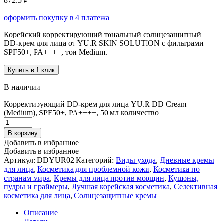
872.5 ₽
оформить покупку в 4 платежа
Корейский корректирующий тональный солнцезащитный
DD-крем для лица от YU.R SKIN SOLUTION с фильтрами
SPF50+, PA++++, тон Medium.
Купить в 1 клик
В наличии
Корректирующий DD-крем для лица YU.R DD Cream
(Medium), SPF50+, PA++++, 50 мл количество
В корзину
Добавить в избранное
Добавить в избранное
Артикул:
DDYUR02
Категорий:
Виды ухода
,
Дневные кремы
для лица
,
Косметика для проблемной кожи
,
Косметика по
странам мира
,
Кремы для лица против морщин
,
Кушоны,
пудры и праймеры
,
Лучшая корейская косметика
,
Селективная
косметика для лица
,
Солнцезащитные кремы
Описание