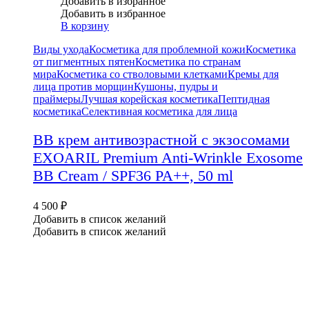
Добавить в избранное
Добавить в избранное
В корзину
Виды ухода
Косметика для проблемной кожи
Косметика
от пигментных пятен
Косметика по странам
мира
Косметика со стволовыми клетками
Кремы для
лица против морщин
Кушоны, пудры и
праймеры
Лучшая корейская косметика
Пептидная
косметика
Селективная косметика для лица
BB крем антивозрастной с экзосомами
EXOARIL Premium Anti-Wrinkle Exosome
BB Cream / SPF36 PA++, 50 ml
4 500
₽
Добавить в список желаний
Добавить в список желаний