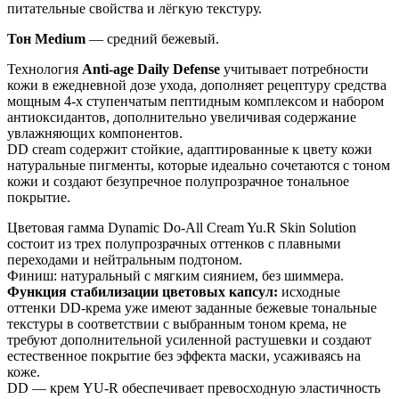
питательные свойства и лёгкую текстуру.
Тон Medium
— средний бежевый.
Технология
Anti-age Daily Defense
учитывает потребности
кожи в ежедневной дозе ухода, дополняет рецептуру средства
мощным 4-х ступенчатым пептидным комплексом и набором
антиоксидантов, дополнительно увеличивая содержание
увлажняющих компонентов.
DD cream содержит стойкие, адаптированные к цвету кожи
натуральные пигменты, которые идеально сочетаются с тоном
кожи и создают безупречное полупрозрачное тональное
покрытие.
Цветовая гамма Dynamic Do-All Cream Yu.R Skin Solution
состоит из трех полупрозрачных оттенков с плавными
переходами и нейтральным подтоном.
Финиш: натуральный с мягким сиянием, без шиммера.
Функция стабилизации цветовых капсул:
исходные
оттенки DD-крема уже имеют заданные бежевые тональные
текстуры в соответствии с выбранным тоном крема, не
требуют дополнительной усиленной растушевки и создают
естественное покрытие без эффекта маски, усаживаясь на
коже.
DD — крем YU-R обеспечивает превосходную эластичность