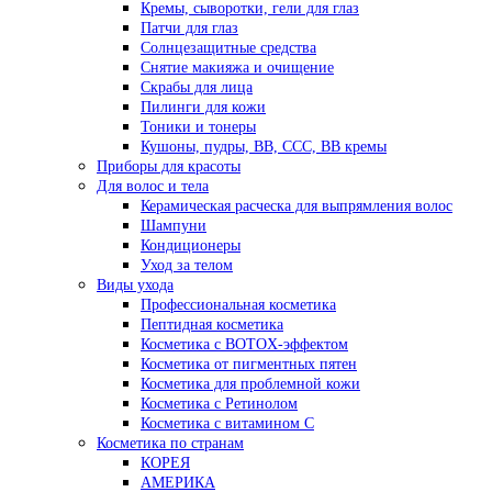
Кремы, сыворотки, гели для глаз
Патчи для глаз
Солнцезащитные средства
Снятие макияжа и очищение
Скрабы для лица
Пилинги для кожи
Тоники и тонеры
Кушоны, пудры, ВВ, ССС, ВВ кремы
Приборы для красоты
Для волос и тела
Керамическая расческа для выпрямления волос
Шампуни
Кондиционеры
Уход за телом
Виды ухода
Профессиональная косметика
Пептидная косметика
Косметика с BOTOX-эффектом
Косметика от пигментных пятен
Косметика для проблемной кожи
Косметика с Ретинолом
Косметика с витамином С
Косметика по странам
КОРЕЯ
АМЕРИКА