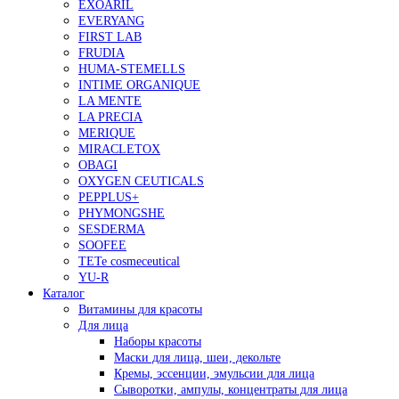
EXOARIL
EVERYANG
FIRST LAB
FRUDIA
HUMA-STEMELLS
INTIME ORGANIQUE
LA MENTE
LA PRECIA
MERIQUE
MIRACLETOX
OBAGI
OXYGEN CEUTICALS
PEPPLUS+
PHYMONGSHE
SESDERMA
SOOFEE
TETe cosmeceutical
YU-R
Каталог
Витамины для красоты
Для лица
Наборы красоты
Маски для лица, шеи, декольте
Кремы, эссенции, эмульсии для лица
Сыворотки, ампулы, концентраты для лица