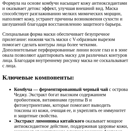
Формула на основе комбучи насыщает кожу антиоксидантами
и оказывает детокс эффект, улучшая внешний вид. Маска
способствует разглаживанию мелких мимических морщин,
наполняет кожу, устранет причины возниковения сухости и
шелушений благодаря восстановлению защитного барьера.
Специальная форма маски обеспечивает безупречное
прилегание: нижняя часть маски с V-образным вырезом
помогает сделать контуры лица более четкими.
Дополнительные перфорированные линии возле глаз и в зоне
овала позволяют адаптировать маску для различных контуров
лица. Благодаря внутреннему рисунку маска не соскальзывает
с лица.
Ключевые компоненты:
Комбуча — ферментированный черный чай
с острова
Чеджу. Экстракт богат высоким содержанием
пробиотиков, витаминами группы В и
фитонутриентами, которые помогают выводить
токсины из кожи, очищая ее, и укреплять ее иммунитет
и защитные свойства.
Экстракт лимонника китайского
оказывает мощное
антиоксидантное действие, поддерживая здоровье кожи,