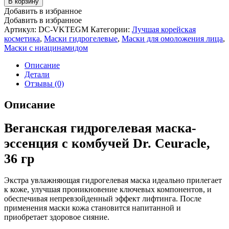
В корзину
Добавить в избранное
Добавить в избранное
Артикул:
DC-VKTEGM
Категории:
Лучшая корейская
косметика
,
Маски гидрогелевые
,
Маски для омоложения лица
,
Маски с ниацинамидом
Описание
Детали
Отзывы (0)
Описание
Веганская гидрогелевая маска-
эссенция с комбучей Dr. Ceuracle,
36 гр
Экстра увлажняющая гидрогелевая маска идеально прилегает
к коже, улучшая проникновение ключевых компонентов, и
обеспечивая непревзойденный эффект лифтинга. После
применения маски кожа становится напитанной и
приобретает здоровое сияние.