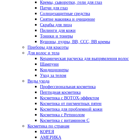
Кремы, сыворотки, гели для глаз
Патчи для глаз
Солнцезащитные средства
Снятие макияжа и очищение
Скрабы для лица
Пилинги для кожи
Тоники и тонеры
Кушоны, пудры, ВВ, ССС, ВВ кремы
Приборы для красоты
Для волос и тела
Керамическая расческа для выпрямления волос
Шампуни
Кондиционеры
Уход за телом
Виды ухода
Профессиональная косметика
Пептидная косметика
Косметика с BOTOX-эффектом
Косметика от пигментных пятен
Косметика для проблемной кожи
Косметика с Ретинолом
Косметика с витамином С
Косметика по странам
КОРЕЯ
АМЕРИКА