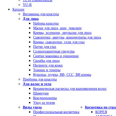
TETe cosmeceutical
YU-R
Каталог
Витамины для красоты
Для лица
Наборы красоты
Маски для лица, шеи, декольте
Кремы, эссенции, эмульсии для лица
Сыворотки, ампулы, концентраты для лица
Кремы, сыворотки, гели для глаз
Патчи для глаз
Солнцезащитные средства
Снятие макияжа и очищение
Скрабы для лица
Пилинги для кожи
Тоники и тонеры
Кушоны, пудры, ВВ, ССС, ВВ кремы
Приборы для красоты
Для волос и тела
Керамическая расческа для выпрямления волос
Шампуни
Кондиционеры
Уход за телом
Виды ухода
Косметика по стр
Профессиональная косметика
КОРЕЯ