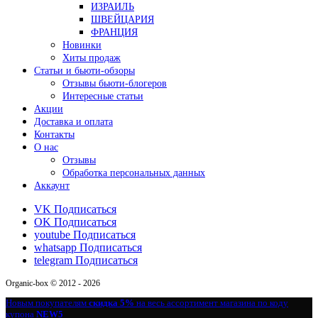
ИЗРАИЛЬ
ШВЕЙЦАРИЯ
ФРАНЦИЯ
Новинки
Хиты продаж
Статьи и бьюти-обзоры
Отзывы бьюти-блогеров
Интересные статьи
Акции
Доставка и оплата
Контакты
О нас
Отзывы
Обработка персональных данных
Аккаунт
VK
Подписаться
OK
Подписаться
youtube
Подписаться
whatsapp
Подписаться
telegram
Подписаться
Organic-box © 2012 - 2026
Новым покупателям
скидка 5%
на весь ассортимент магазина по коду
купона
NEW5