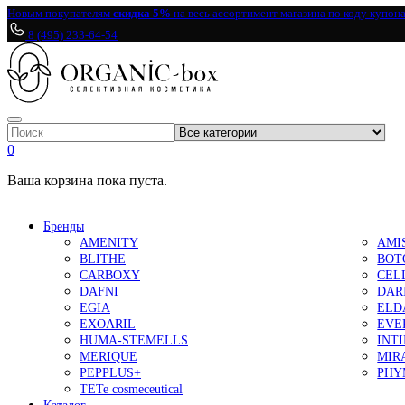
Новым покупателям
скидка 5%
на весь ассортимент магазина по коду купон
8 (495) 233-64-54
0
Ваша корзина пока пуста.
Бренды
AMENITY
AMI
BLITHE
BOT
CARBOXY
CEL
DAFNI
DAR
EGIA
ELD
EXOARIL
EVE
HUMA-STEMELLS
INT
MERIQUE
MIR
PEPPLUS+
PHY
TETe cosmeceutical