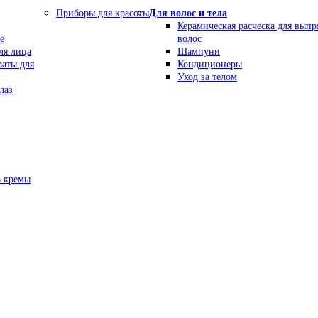
Приборы для красоты
Для волос и тела
Керамическая расческа для вып
е
волос
ля лица
Шампуни
раты для
Кондиционеры
Уход за телом
лаз
В кремы