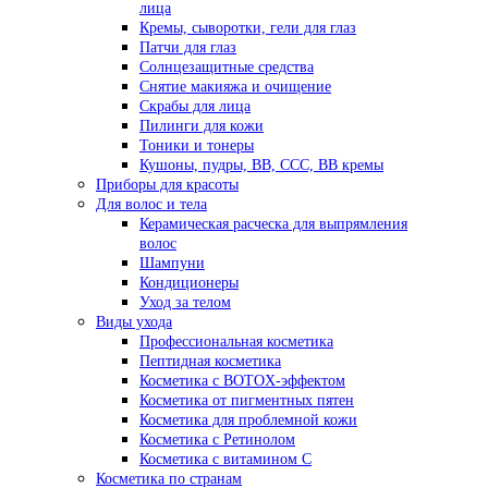
лица
Кремы, сыворотки, гели для глаз
Патчи для глаз
Солнцезащитные средства
Снятие макияжа и очищение
Скрабы для лица
Пилинги для кожи
Тоники и тонеры
Кушоны, пудры, ВВ, ССС, ВВ кремы
Приборы для красоты
Для волос и тела
Керамическая расческа для выпрямления
волос
Шампуни
Кондиционеры
Уход за телом
Виды ухода
Профессиональная косметика
Пептидная косметика
Косметика с BOTOX-эффектом
Косметика от пигментных пятен
Косметика для проблемной кожи
Косметика с Ретинолом
Косметика с витамином С
Косметика по странам