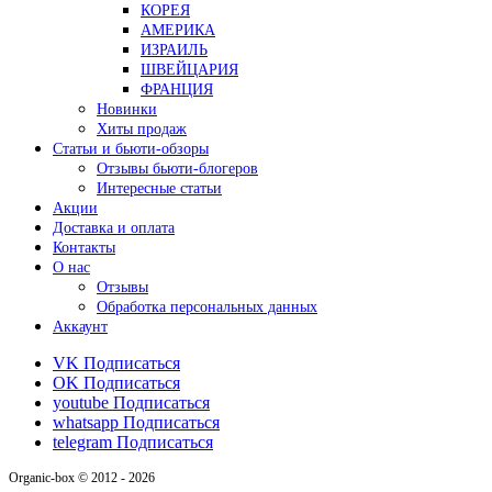
КОРЕЯ
АМЕРИКА
ИЗРАИЛЬ
ШВЕЙЦАРИЯ
ФРАНЦИЯ
Новинки
Хиты продаж
Статьи и бьюти-обзоры
Отзывы бьюти-блогеров
Интересные статьи
Акции
Доставка и оплата
Контакты
О нас
Отзывы
Обработка персональных данных
Аккаунт
VK
Подписаться
OK
Подписаться
youtube
Подписаться
whatsapp
Подписаться
telegram
Подписаться
Organic-box © 2012 - 2026