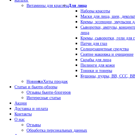
Каталог
Витамины для красоты
Для лица
Наборы красоты
Маски для лица, шеи, декольт
Кремы, эссенции, эмульсии д
Сыворотки, ампулы, концент
лица
Кремы, сыворотки, гели для г
Патчи для глаз
Солнцезащитные средства
Снятие макияжа и очищение
Скрабы для лица
Пилинги для кожи
Тоники и тонеры
Кушоны, пудры, ВВ, ССС, В
Новинки
Хиты продаж
Статьи и бьюти-обзоры
Отзывы бьюти-блогеров
Интересные статьи
Акции
Доставка и оплата
Контакты
О нас
Отзывы
Обработка персональных данных