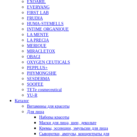
EXOARIL
EVERYANG
FIRST LAB
FRUDIA
HUMA-STEMELLS
INTIME ORGANIQUE
LA MENTE
LA PRECIA
MERIQUE
MIRACLETOX
OBAGI
OXYGEN CEUTICALS
PEPPLUS+
PHYMONGSHE
SESDERMA
SOOFEE
TETe cosmeceutical
YU-R
Каталог
Витамины для красоты
Для лица
Наборы красоты
Маски для лица, шеи, декольте
Кремы, эссенции, эмульсии для лица
Сыворотки, ампулы, концентраты для