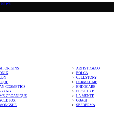
а
NEW5
SH ORIGINS
ARTISTIC&CO
ONIX
BOLCA
LBN
CELLSTORY
IQUE
DERMATIME
AN COSMETICS
ENDOCARE
RYANG
FIRST LAB
IME ORGANIQUE
LA MENTE
ACLETOX
OBAGI
MONGSHE
SESDERMA