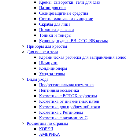
Кремы, сыворотки, гели для глаз
Патчи для глаз
Солнцезащитные средства
Снятие макияжа и очищение
Скрабы для лица
Пилинги для кожи
Тоники и тонеры
Кушоны, пудры, ВВ, ССС, ВВ кремы
Приборы для красоты
Для волос и тела
Керамическая расческа для выпрямления волос
Шампуни
Кондиционеры
Уход за телом
Виды ухода
Профессиональная косметика
Пептидная косметика
Косметика с BOTOX-эффектом
Косметика от пигментных пятен
Косметика для проблемной кожи
Косметика с Ретинолом
Косметика с витамином С
Косметика по странам
КОРЕЯ
АМЕРИКА