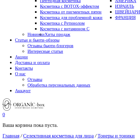
Пептидная косметика
АМЕРИКА
Косметика с BOTOX-эффектом
ИЗРАИЛЬ
Косметика от пигментных пятен
ШВЕЙЦАРИ
Косметика для проблемной кожи
ФРАНЦИЯ
Косметика с Ретинолом
Косметика с витамином С
Новинки
Хиты продаж
Статьи и бьюти-обзоры
Отзывы бьюти-блогеров
Интересные статьи
Акции
Доставка и оплата
Контакты
О нас
Отзывы
Обработка персональных данных
Аккаунт
0
Ваша корзина пока пуста.
Главная
/
Селективная косметика для лица
/
Тонеры и тоники