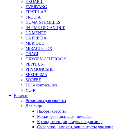
EXOARIL
EVERYANG
FIRST LAB
FRUDIA
HUMA-STEMELLS
INTIME ORGANIQUE
LA MENTE
LA PRECIA
MERIQUE
MIRACLETOX
OBAGI
OXYGEN CEUTICALS
PEPPLUS+
PHYMONGSHE
SESDERMA
SOOFEE
TETe cosmeceutical
YU-R
Каталог
Витамины для красоты
Для лица
Наборы красоты
Маски для лица, шеи, декольте
Кремы, эссенции, эмульсии для лица
Сыворотки, ампулы, концентраты для лица