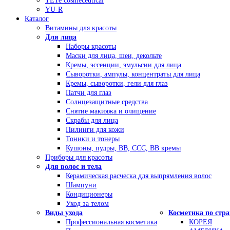
TETe cosmeceutical
YU-R
Каталог
Витамины для красоты
Для лица
Наборы красоты
Маски для лица, шеи, декольте
Кремы, эссенции, эмульсии для лица
Сыворотки, ампулы, концентраты для лица
Кремы, сыворотки, гели для глаз
Патчи для глаз
Солнцезащитные средства
Снятие макияжа и очищение
Скрабы для лица
Пилинги для кожи
Тоники и тонеры
Кушоны, пудры, ВВ, ССС, ВВ кремы
Приборы для красоты
Для волос и тела
Керамическая расческа для выпрямления волос
Шампуни
Кондиционеры
Уход за телом
Виды ухода
Косметика по стр
Профессиональная косметика
КОРЕЯ