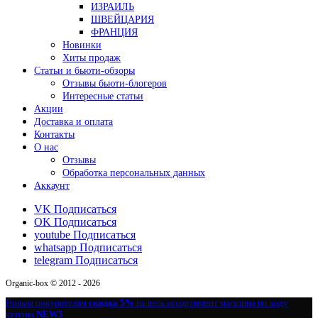
ИЗРАИЛЬ
ШВЕЙЦАРИЯ
ФРАНЦИЯ
Новинки
Хиты продаж
Статьи и бьюти-обзоры
Отзывы бьюти-блогеров
Интересные статьи
Акции
Доставка и оплата
Контакты
О нас
Отзывы
Обработка персональных данных
Аккаунт
VK
Подписаться
OK
Подписаться
youtube
Подписаться
whatsapp
Подписаться
telegram
Подписаться
Organic-box © 2012 - 2026
Новым покупателям
скидка 5%
на весь ассортимент магазина по коду
купона
NEW5