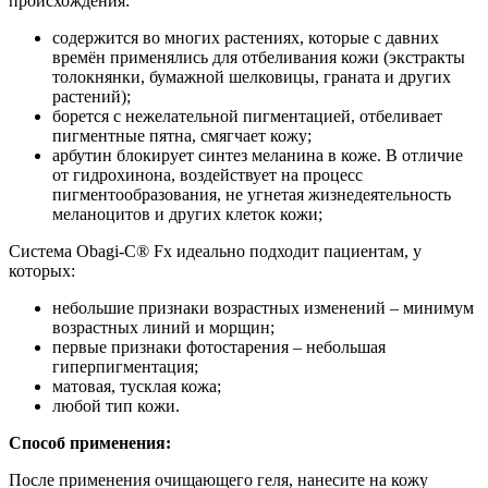
происхождения:
содержится во многих растениях, которые с давних
времён применялись для отбеливания кожи (экстракты
толокнянки, бумажной шелковицы, граната и других
растений);
борется с нежелательной пигментацией, отбеливает
пигментные пятна, смягчает кожу;
арбутин блокирует синтез меланина в коже. В отличие
от гидрохинона, воздействует на процесс
пигментообразования, не угнетая жизнедеятельность
меланоцитов и других клеток кожи;
Cистема Obagi-C® Fx идеально подходит пациентам, у
которых:
небольшие признаки возрастных изменений – минимум
возрастных линий и морщин;
первые признаки фотостарения – небольшая
гиперпигментация;
матовая, тусклая кожа;
любой тип кожи.
Способ применения:
После применения очищающего геля, нанесите на кожу