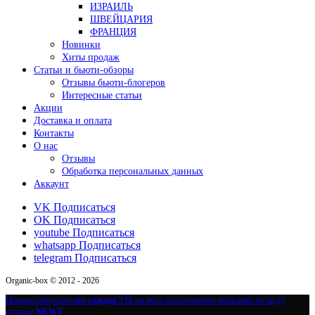
ИЗРАИЛЬ
ШВЕЙЦАРИЯ
ФРАНЦИЯ
Новинки
Хиты продаж
Статьи и бьюти-обзоры
Отзывы бьюти-блогеров
Интересные статьи
Акции
Доставка и оплата
Контакты
О нас
Отзывы
Обработка персональных данных
Аккаунт
VK
Подписаться
OK
Подписаться
youtube
Подписаться
whatsapp
Подписаться
telegram
Подписаться
Organic-box © 2012 - 2026
Новым покупателям
скидка 5%
на весь ассортимент магазина по коду
купона
NEW5