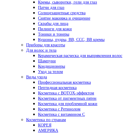
Кремы, сыворотки, гели для глаз
Патчи для глаз
Солнцезащитные средства
Снятие макияжа и очищение
Скрабы для лица
Пилинги для кожи
Тоники и тонеры
Кушоны, пудры, ВВ, ССС, ВВ кремы
Приборы для красоты
Для волос и тела
Керамическая расческа для выпрямления волос
Шампуни
Кондиционеры
Уход за телом
Виды ухода
Профессиональная косметика
Пептидная косметика
Косметика с BOTOX-эффектом
Косметика от пигментных пятен
Косметика для проблемной кожи
Косметика с Ретинолом
Косметика с витамином С
Косметика по странам
КОРЕЯ
АМЕРИКА