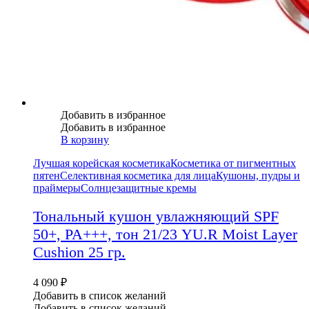
Добавить в избранное
Добавить в избранное
В корзину
Лучшая корейская косметика
Косметика от пигментных
пятен
Селективная косметика для лица
Кушоны, пудры и
праймеры
Солнцезащитные кремы
Тональный кушон увлажняющий SPF
50+, PA+++, тон 21/23 YU.R Moist Layer
Cushion 25 гр.
4 090
₽
Добавить в список желаний
Добавить в список желаний