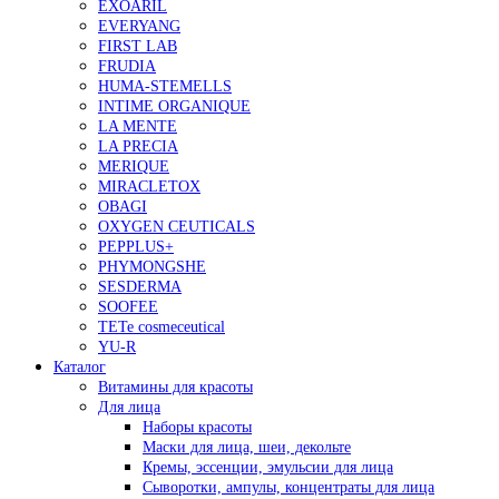
EXOARIL
EVERYANG
FIRST LAB
FRUDIA
HUMA-STEMELLS
INTIME ORGANIQUE
LA MENTE
LA PRECIA
MERIQUE
MIRACLETOX
OBAGI
OXYGEN CEUTICALS
PEPPLUS+
PHYMONGSHE
SESDERMA
SOOFEE
TETe cosmeceutical
YU-R
Каталог
Витамины для красоты
Для лица
Наборы красоты
Маски для лица, шеи, декольте
Кремы, эссенции, эмульсии для лица
Сыворотки, ампулы, концентраты для лица