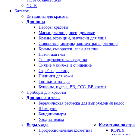
TETe cosmeceutical
YU-R
Каталог
Витамины для красоты
Для лица
Наборы красоты
Маски для лица, шеи, декольте
Кремы, эссенции, эмульсии для лица
Сыворотки, ампулы, концентраты для лица
Кремы, сыворотки, гели для глаз
Патчи для глаз
Солнцезащитные средства
Снятие макияжа и очищение
Скрабы для лица
Пилинги для кожи
Тоники и тонеры
Кушоны, пудры, ВВ, ССС, ВВ кремы
Приборы для красоты
Для волос и тела
Керамическая расческа для выпрямления волос
Шампуни
Кондиционеры
Уход за телом
Виды ухода
Косметика по стр
Профессиональная косметика
КОРЕЯ