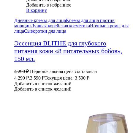
Добавить в избранное
В корзину
Дневные кремы для лица
Кремы для лица против
морщин
Лучшая корейская косметика
Ночные кремы для
лица
Сыворотки для лица
Эссенция BLITHE для глубокого
питания кожи «8 питательных бобов»,
150 мл.
4 290
₽
Первоначальная цена составляла
4 290 ₽.
3 590
₽
Текущая цена: 3 590 ₽.
Добавить в список желаний
Добавить в список желаний