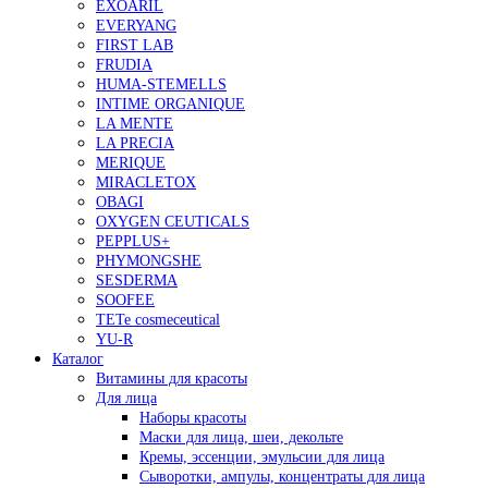
EXOARIL
EVERYANG
FIRST LAB
FRUDIA
HUMA-STEMELLS
INTIME ORGANIQUE
LA MENTE
LA PRECIA
MERIQUE
MIRACLETOX
OBAGI
OXYGEN CEUTICALS
PEPPLUS+
PHYMONGSHE
SESDERMA
SOOFEE
TETe cosmeceutical
YU-R
Каталог
Витамины для красоты
Для лица
Наборы красоты
Маски для лица, шеи, декольте
Кремы, эссенции, эмульсии для лица
Сыворотки, ампулы, концентраты для лица