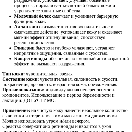
раздражение, успокаивает, улучшает обменные
процессы, нормализует кислотный баланс кожи и
укрепляет ее защитные свойства.
Молочный белок
смягчает и усиливает барьерную
функцию кожи.
Аллантоин
оказывает противовоспалительное и
смягчающее действие, успокаивает кожу и оказывает
мягкий эффект отшелушивания, способствуя
регенерации клеток.
Глицерин
быстро и глубоко увлажняет, устраняет
неприятные ощущения, связанные с сухостью.
Био-ретиноиды
обеспечивают мощный антивозрастной
эффект, не вызывают раздражения.
Тип кожи:
чувствительная, зрелая.
Состояние кожи:
чувствительная, склонность к сухости,
покраснения, дряблость, возрастная кожа, обезвоженная.
Противопоказания:
индивидуальная непереносимость
компонентов. Использование в период беременности и
лактации: ДОПУСТИМО.
Применение:
на чистую кожу нанести небольшое количество
сыворотки и втереть мягкими массажными движениями.
Можно использовать утром и/или вечером.
Средство содержит био-ретиноиды и вводится в уход
постепенно, с 2-х раз в неделю до ежедневного применения.