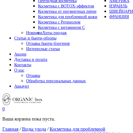
Пептидная косметика
АМЕРИКА
Косметика с BOTOX-эффектом
ИЗРАИЛЬ
Косметика от пигментных пятен
ШВЕЙЦАРИ
Косметика для проблемной кожи
ФРАНЦИЯ
Косметика с Ретинолом
Косметика с витамином С
Новинки
Хиты продаж
Статьи и бьюти-обзоры
Отзывы бьюти-блогеров
Интересные статьи
Акции
Доставка и оплата
Контакты
О нас
Отзывы
Обработка персональных данных
Аккаунт
0
Ваша корзина пока пуста.
Главная
/
Виды ухода
/
Косметика для проблемной