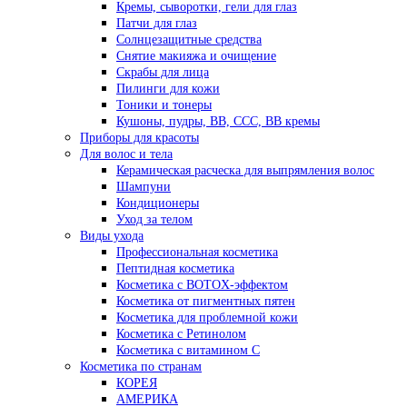
Кремы, сыворотки, гели для глаз
Патчи для глаз
Солнцезащитные средства
Снятие макияжа и очищение
Скрабы для лица
Пилинги для кожи
Тоники и тонеры
Кушоны, пудры, ВВ, ССС, ВВ кремы
Приборы для красоты
Для волос и тела
Керамическая расческа для выпрямления волос
Шампуни
Кондиционеры
Уход за телом
Виды ухода
Профессиональная косметика
Пептидная косметика
Косметика с BOTOX-эффектом
Косметика от пигментных пятен
Косметика для проблемной кожи
Косметика с Ретинолом
Косметика с витамином С
Косметика по странам
КОРЕЯ
АМЕРИКА