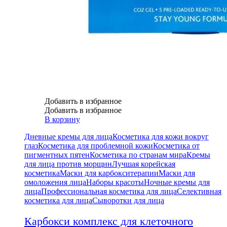
Добавить в избранное
Добавить в избранное
В корзину
Дневные кремы для лица
Косметика для кожи вокруг
глаз
Косметика для проблемной кожи
Косметика от
пигментных пятен
Косметика по странам мира
Кремы
для лица против морщин
Лучшая корейская
косметика
Маски для карбокситерапии
Маски для
омоложения лица
Наборы красоты
Ночные кремы для
лица
Профессиональная косметика для лица
Селективная
косметика для лица
Сыворотки для лица
Карбокси комплекс для клеточного