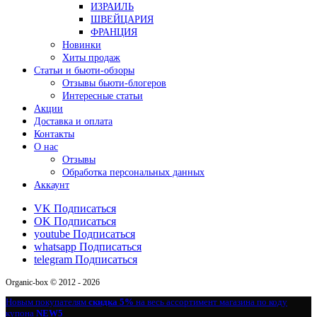
ИЗРАИЛЬ
ШВЕЙЦАРИЯ
ФРАНЦИЯ
Новинки
Хиты продаж
Статьи и бьюти-обзоры
Отзывы бьюти-блогеров
Интересные статьи
Акции
Доставка и оплата
Контакты
О нас
Отзывы
Обработка персональных данных
Аккаунт
VK
Подписаться
OK
Подписаться
youtube
Подписаться
whatsapp
Подписаться
telegram
Подписаться
Organic-box © 2012 - 2026
Новым покупателям
скидка 5%
на весь ассортимент магазина по коду
купона
NEW5