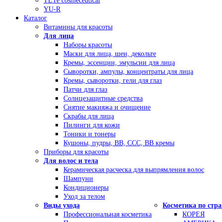
TETe cosmeceutical
YU-R
Каталог
Витамины для красоты
Для лица
Наборы красоты
Маски для лица, шеи, декольте
Кремы, эссенции, эмульсии для лица
Сыворотки, ампулы, концентраты для лица
Кремы, сыворотки, гели для глаз
Патчи для глаз
Солнцезащитные средства
Снятие макияжа и очищение
Скрабы для лица
Пилинги для кожи
Тоники и тонеры
Кушоны, пудры, ВВ, ССС, ВВ кремы
Приборы для красоты
Для волос и тела
Керамическая расческа для выпрямления волос
Шампуни
Кондиционеры
Уход за телом
Виды ухода
Косметика по стр
Профессиональная косметика
КОРЕЯ