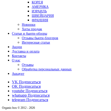
КОРЕЯ
АМЕРИКА
ИЗРАИЛЬ
ШВЕЙЦАРИЯ
ФРАНЦИЯ
Новинки
Хиты продаж
Статьи и бьюти-обзоры
Отзывы бьюти-блогеров
Интересные статьи
Акции
Доставка и оплата
Контакты
О нас
Отзывы
Обработка персональных данных
Аккаунт
VK
Подписаться
OK
Подписаться
youtube
Подписаться
whatsapp
Подписаться
telegram
Подписаться
Organic-box © 2012 - 2026