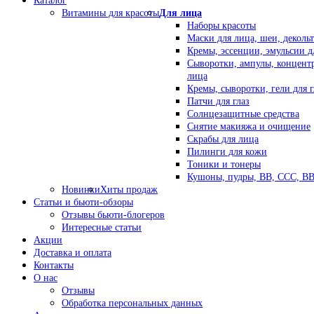
Каталог
Витамины для красоты
Для лица
Наборы красоты
Маски для лица, шеи, декольт
Кремы, эссенции, эмульсии д
Сыворотки, ампулы, концент
лица
Кремы, сыворотки, гели для г
Патчи для глаз
Солнцезащитные средства
Снятие макияжа и очищение
Скрабы для лица
Пилинги для кожи
Тоники и тонеры
Кушоны, пудры, ВВ, ССС, В
Новинки
Хиты продаж
Статьи и бьюти-обзоры
Отзывы бьюти-блогеров
Интересные статьи
Акции
Доставка и оплата
Контакты
О нас
Отзывы
Обработка персональных данных