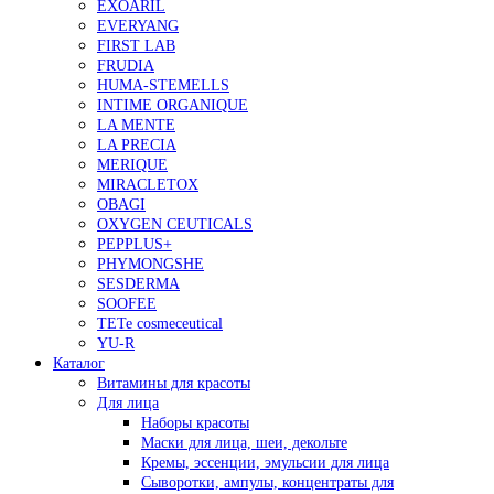
EXOARIL
EVERYANG
FIRST LAB
FRUDIA
HUMA-STEMELLS
INTIME ORGANIQUE
LA MENTE
LA PRECIA
MERIQUE
MIRACLETOX
OBAGI
OXYGEN CEUTICALS
PEPPLUS+
PHYMONGSHE
SESDERMA
SOOFEE
TETe cosmeceutical
YU-R
Каталог
Витамины для красоты
Для лица
Наборы красоты
Маски для лица, шеи, декольте
Кремы, эссенции, эмульсии для лица
Сыворотки, ампулы, концентраты для