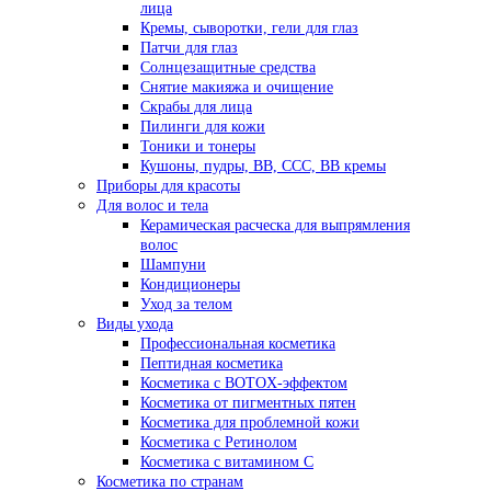
лица
Кремы, сыворотки, гели для глаз
Патчи для глаз
Солнцезащитные средства
Снятие макияжа и очищение
Скрабы для лица
Пилинги для кожи
Тоники и тонеры
Кушоны, пудры, ВВ, ССС, ВВ кремы
Приборы для красоты
Для волос и тела
Керамическая расческа для выпрямления
волос
Шампуни
Кондиционеры
Уход за телом
Виды ухода
Профессиональная косметика
Пептидная косметика
Косметика с BOTOX-эффектом
Косметика от пигментных пятен
Косметика для проблемной кожи
Косметика с Ретинолом
Косметика с витамином С
Косметика по странам