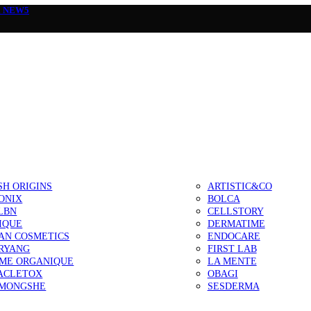
а
NEW5
SH ORIGINS
ARTISTIC&CO
ONIX
BOLCA
LBN
CELLSTORY
IQUE
DERMATIME
AN COSMETICS
ENDOCARE
RYANG
FIRST LAB
IME ORGANIQUE
LA MENTE
ACLETOX
OBAGI
MONGSHE
SESDERMA