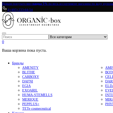
Новым покупателям
скидка 5%
на весь ассортимент магазина по коду купон
8 (495) 233-64-54
0
Ваша корзина пока пуста.
Бренды
AMENITY
AMI
BLITHE
BOT
CARBOXY
CEL
DAFNI
DAR
EGIA
ELD
EXOARIL
EVE
HUMA-STEMELLS
INT
MERIQUE
MIR
PEPPLUS+
PHY
TETe cosmeceutical