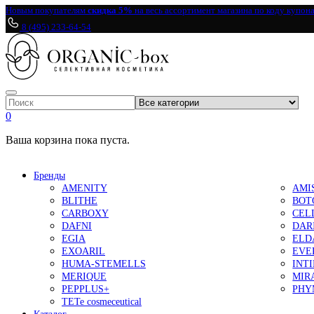
Новым покупателям
скидка 5%
на весь ассортимент магазина по коду купон
8 (495) 233-64-54
0
Ваша корзина пока пуста.
Бренды
AMENITY
AMI
BLITHE
BOT
CARBOXY
CEL
DAFNI
DAR
EGIA
ELD
EXOARIL
EVE
HUMA-STEMELLS
INT
MERIQUE
MIR
PEPPLUS+
PHY
TETe cosmeceutical