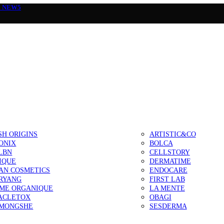
а
NEW5
SH ORIGINS
ARTISTIC&CO
ONIX
BOLCA
LBN
CELLSTORY
IQUE
DERMATIME
AN COSMETICS
ENDOCARE
RYANG
FIRST LAB
IME ORGANIQUE
LA MENTE
ACLETOX
OBAGI
MONGSHE
SESDERMA