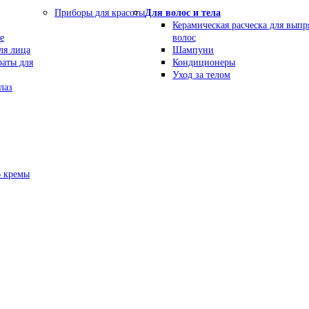
Приборы для красоты
Для волос и тела
Керамическая расческа для вып
е
волос
ля лица
Шампуни
раты для
Кондиционеры
Уход за телом
лаз
В кремы