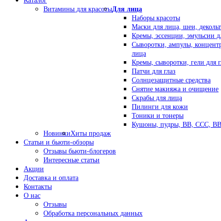
Каталог
Витамины для красоты
Для лица
Наборы красоты
Маски для лица, шеи, декольт
Кремы, эссенции, эмульсии д
Сыворотки, ампулы, концент
лица
Кремы, сыворотки, гели для г
Патчи для глаз
Солнцезащитные средства
Снятие макияжа и очищение
Скрабы для лица
Пилинги для кожи
Тоники и тонеры
Кушоны, пудры, ВВ, ССС, В
Новинки
Хиты продаж
Статьи и бьюти-обзоры
Отзывы бьюти-блогеров
Интересные статьи
Акции
Доставка и оплата
Контакты
О нас
Отзывы
Обработка персональных данных