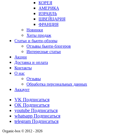
КОРЕЯ
АМЕРИКА
ИЗРАИЛЬ
ШВЕЙЦАРИЯ
ФРАНЦИЯ
Новинки
Хиты продаж
Статьи и бьюти-обзоры
Отзывы бьюти-блогеров
Интересные статьи
Акции
Доставка и оплата
Контакты
О нас
Отзывы
Обработка персональных данных
Аккаунт
VK
Подписаться
OK
Подписаться
youtube
Подписаться
whatsapp
Подписаться
telegram
Подписаться
Organic-box © 2012 - 2026