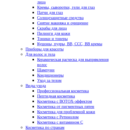
лица
Кремы, сыворотки, гели для глаз
Патчи для глаз
Солнцезащитные средства
Снятие макияжа и очищение
Скрабы для лица
Пилинги для кожи
Тоники и тонеры
Кушоны, пудры, ВВ, ССС, ВВ кремы
Приборы для красоты
Для волос и тела
Керамическая расческа для выпрямления
волос
Шампуни
Кондиционеры
Уход за телом
Виды ухода
Профессиональная косметика
Пептидная косметика
Косметика с BOTOX-эффектом
Косметика от пигментных пятен
Косметика для проблемной кожи
Косметика с Ретинолом
Косметика с витамином С
Косметика по странам