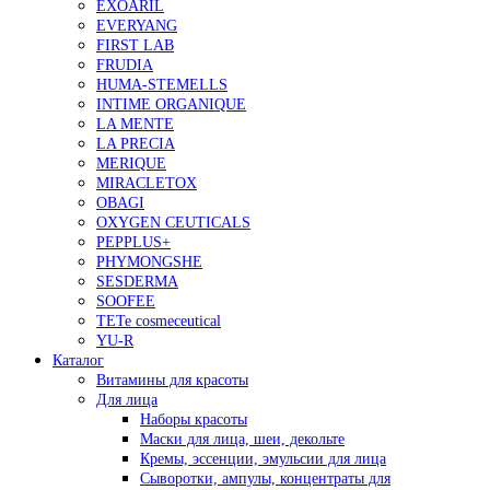
EXOARIL
EVERYANG
FIRST LAB
FRUDIA
HUMA-STEMELLS
INTIME ORGANIQUE
LA MENTE
LA PRECIA
MERIQUE
MIRACLETOX
OBAGI
OXYGEN CEUTICALS
PEPPLUS+
PHYMONGSHE
SESDERMA
SOOFEE
TETe cosmeceutical
YU-R
Каталог
Витамины для красоты
Для лица
Наборы красоты
Маски для лица, шеи, декольте
Кремы, эссенции, эмульсии для лица
Сыворотки, ампулы, концентраты для