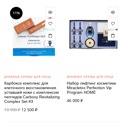
11%
ДНЕВНЫЕ КРЕМЫ ДЛЯ ЛИЦА
ДНЕВНЫЕ КРЕМЫ ДЛЯ ЛИЦА
Карбокси комплекс для
Набор лифтинг косметики
клеточного восстановления
Miracletox Perfection Vip
уставшей кожи с комплексом
Program HOME
пептидов Carboxy Revitalizing
46 000
₽
Complex Set #3
Первоначальная
Текущая
13 900
₽
12 500
₽
цена
цена:
составляла
12 500 ₽.
13 900 ₽.