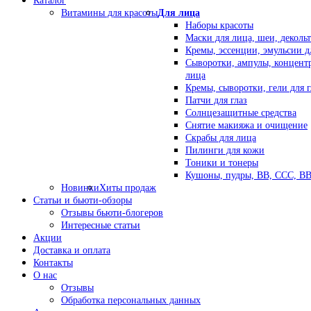
Каталог
Витамины для красоты
Для лица
Наборы красоты
Маски для лица, шеи, декольт
Кремы, эссенции, эмульсии д
Сыворотки, ампулы, концент
лица
Кремы, сыворотки, гели для г
Патчи для глаз
Солнцезащитные средства
Снятие макияжа и очищение
Скрабы для лица
Пилинги для кожи
Тоники и тонеры
Кушоны, пудры, ВВ, ССС, В
Новинки
Хиты продаж
Статьи и бьюти-обзоры
Отзывы бьюти-блогеров
Интересные статьи
Акции
Доставка и оплата
Контакты
О нас
Отзывы
Обработка персональных данных