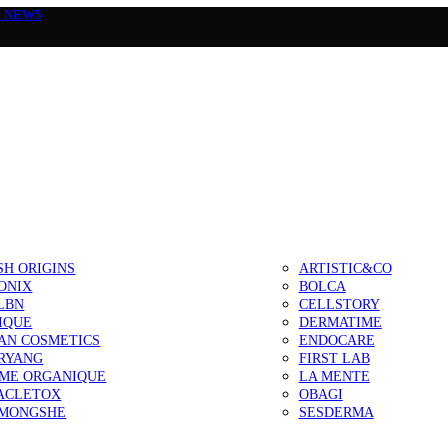
а
NEW5
SH ORIGINS
ARTISTIC&CO
ONIX
BOLCA
LBN
CELLSTORY
IQUE
DERMATIME
AN COSMETICS
ENDOCARE
RYANG
FIRST LAB
IME ORGANIQUE
LA MENTE
ACLETOX
OBAGI
MONGSHE
SESDERMA