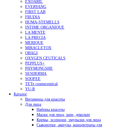
EXOARIL
EVERYANG
FIRST LAB
FRUDIA
HUMA-STEMELLS
INTIME ORGANIQUE
LA MENTE
LA PRECIA
MERIQUE
MIRACLETOX
OBAGI
OXYGEN CEUTICALS
PEPPLUS+
PHYMONGSHE
SESDERMA
SOOFEE
TETe cosmeceutical
YU-R
Каталог
Витамины для красоты
Для лица
Наборы красоты
Маски для лица, шеи, декольте
Кремы, эссенции, эмульсии для лица
Сыворотки, ампулы, концентраты для