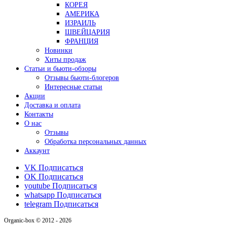
КОРЕЯ
АМЕРИКА
ИЗРАИЛЬ
ШВЕЙЦАРИЯ
ФРАНЦИЯ
Новинки
Хиты продаж
Статьи и бьюти-обзоры
Отзывы бьюти-блогеров
Интересные статьи
Акции
Доставка и оплата
Контакты
О нас
Отзывы
Обработка персональных данных
Аккаунт
VK
Подписаться
OK
Подписаться
youtube
Подписаться
whatsapp
Подписаться
telegram
Подписаться
Organic-box © 2012 - 2026