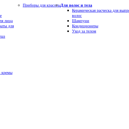
Приборы для красоты
Для волос и тела
Керамическая расческа для вып
е
волос
ля лица
Шампуни
раты для
Кондиционеры
Уход за телом
лаз
В кремы