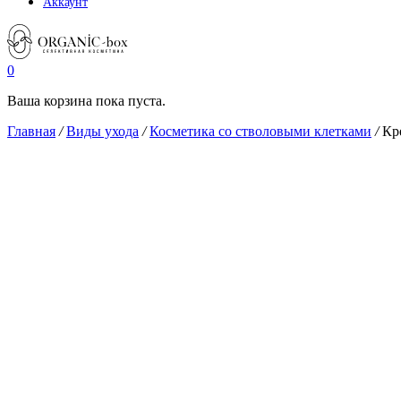
Аккаунт
0
Ваша корзина пока пуста.
Главная
/
Виды ухода
/
Косметика со стволовыми клетками
/
Кр