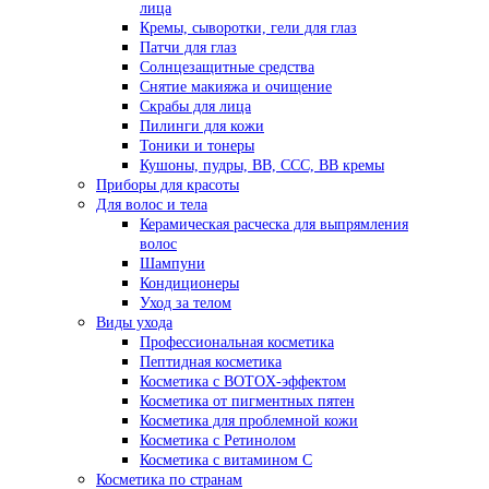
лица
Кремы, сыворотки, гели для глаз
Патчи для глаз
Солнцезащитные средства
Снятие макияжа и очищение
Скрабы для лица
Пилинги для кожи
Тоники и тонеры
Кушоны, пудры, ВВ, ССС, ВВ кремы
Приборы для красоты
Для волос и тела
Керамическая расческа для выпрямления
волос
Шампуни
Кондиционеры
Уход за телом
Виды ухода
Профессиональная косметика
Пептидная косметика
Косметика с BOTOX-эффектом
Косметика от пигментных пятен
Косметика для проблемной кожи
Косметика с Ретинолом
Косметика с витамином С
Косметика по странам