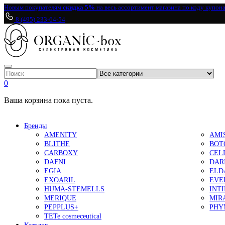
Новым покупателям
скидка 5%
на весь ассортимент магазина по коду купон
8 (495) 233-64-54
0
Ваша корзина пока пуста.
Бренды
AMENITY
AMI
BLITHE
BOT
CARBOXY
CEL
DAFNI
DAR
EGIA
ELD
EXOARIL
EVE
HUMA-STEMELLS
INT
MERIQUE
MIR
PEPPLUS+
PHY
TETe cosmeceutical