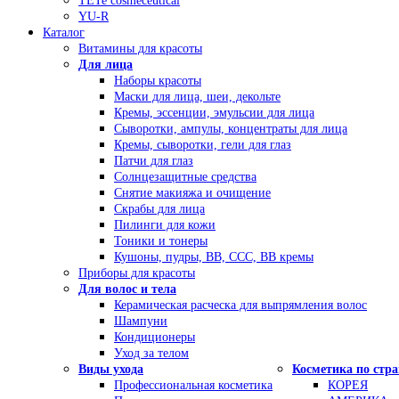
TETe cosmeceutical
YU-R
Каталог
Витамины для красоты
Для лица
Наборы красоты
Маски для лица, шеи, декольте
Кремы, эссенции, эмульсии для лица
Сыворотки, ампулы, концентраты для лица
Кремы, сыворотки, гели для глаз
Патчи для глаз
Солнцезащитные средства
Снятие макияжа и очищение
Скрабы для лица
Пилинги для кожи
Тоники и тонеры
Кушоны, пудры, ВВ, ССС, ВВ кремы
Приборы для красоты
Для волос и тела
Керамическая расческа для выпрямления волос
Шампуни
Кондиционеры
Уход за телом
Виды ухода
Косметика по стр
Профессиональная косметика
КОРЕЯ