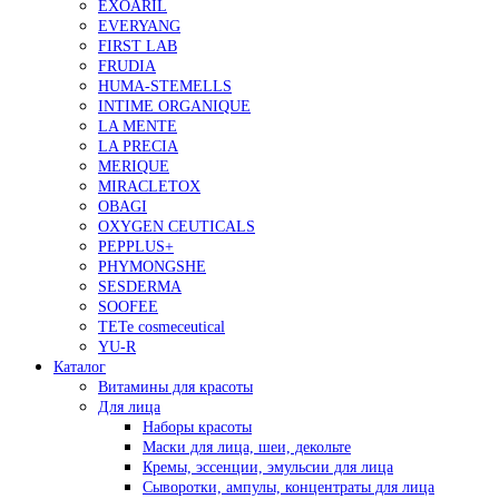
EXOARIL
EVERYANG
FIRST LAB
FRUDIA
HUMA-STEMELLS
INTIME ORGANIQUE
LA MENTE
LA PRECIA
MERIQUE
MIRACLETOX
OBAGI
OXYGEN CEUTICALS
PEPPLUS+
PHYMONGSHE
SESDERMA
SOOFEE
TETe cosmeceutical
YU-R
Каталог
Витамины для красоты
Для лица
Наборы красоты
Маски для лица, шеи, декольте
Кремы, эссенции, эмульсии для лица
Сыворотки, ампулы, концентраты для лица