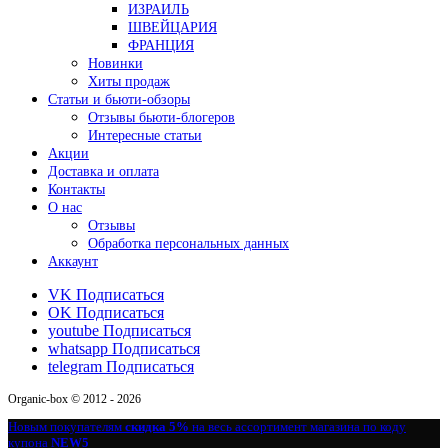
ИЗРАИЛЬ
ШВЕЙЦАРИЯ
ФРАНЦИЯ
Новинки
Хиты продаж
Статьи и бьюти-обзоры
Отзывы бьюти-блогеров
Интересные статьи
Акции
Доставка и оплата
Контакты
О нас
Отзывы
Обработка персональных данных
Аккаунт
VK
Подписаться
OK
Подписаться
youtube
Подписаться
whatsapp
Подписаться
telegram
Подписаться
Organic-box © 2012 - 2026
Новым покупателям
скидка 5%
на весь ассортимент магазина по коду
купона
NEW5