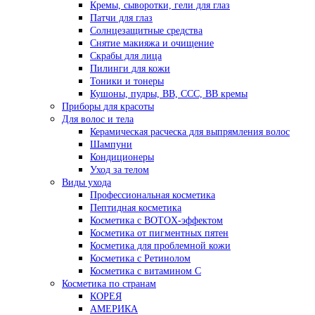
Кремы, сыворотки, гели для глаз
Патчи для глаз
Солнцезащитные средства
Снятие макияжа и очищение
Скрабы для лица
Пилинги для кожи
Тоники и тонеры
Кушоны, пудры, ВВ, ССС, ВВ кремы
Приборы для красоты
Для волос и тела
Керамическая расческа для выпрямления волос
Шампуни
Кондиционеры
Уход за телом
Виды ухода
Профессиональная косметика
Пептидная косметика
Косметика с BOTOX-эффектом
Косметика от пигментных пятен
Косметика для проблемной кожи
Косметика с Ретинолом
Косметика с витамином С
Косметика по странам
КОРЕЯ
АМЕРИКА