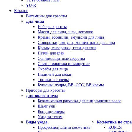
TETe cosmeceutical
YU-R
Каталог
Витамины для красоты
Для лица
Наборы красоты
Маски для лица, шеи, декольте
Кремы, эссенции, эмульсии для лица
Сыворотки, ампулы, концентраты для лица
Кремы, сыворотки, гели для глаз
Патчи для глаз
Солнцезащитные средства
Снятие макияжа и очищение
Скрабы для лица
Пилинги для кожи
Тоники и тонеры
Кушоны, пудры, ВВ, ССС, ВВ кремы
Приборы для красоты
Для волос и тела
Керамическая расческа для выпрямления волос
Шампуни
Кондиционеры
Уход за телом
Виды ухода
Косметика по стр
Профессиональная косметика
КОРЕЯ