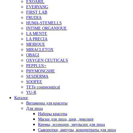
EXOARIL
EVERYANG
FIRST LAB
FRUDIA
HUMA-STEMELLS
INTIME ORGANIQUE
LA MENTE
LA PRECIA
MERIQUE
MIRACLETOX
OBAGI
OXYGEN CEUTICALS
PEPPLUS+
PHYMONGSHE
SESDERMA
SOOFEE
TETe cosmeceutical
YU-R
Каталог
Витамины для красоты
Для лица
Наборы красоты
Маски для лица, шеи, декольте
Кремы, эссенции, эмульсии для лица
Сыворотки, ампулы, концентраты для лица