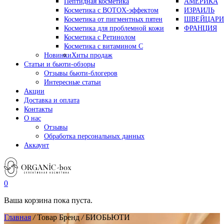
Пептидная косметика
АМЕРИКА
Косметика с BOTOX-эффектом
ИЗРАИЛЬ
Косметика от пигментных пятен
ШВЕЙЦАРИ
Косметика для проблемной кожи
ФРАНЦИЯ
Косметика с Ретинолом
Косметика с витамином С
Новинки
Хиты продаж
Статьи и бьюти-обзоры
Отзывы бьюти-блогеров
Интересные статьи
Акции
Доставка и оплата
Контакты
О нас
Отзывы
Обработка персональных данных
Аккаунт
0
Ваша корзина пока пуста.
Главная
/
Товар Бренд
/
БИОБЬЮТИ