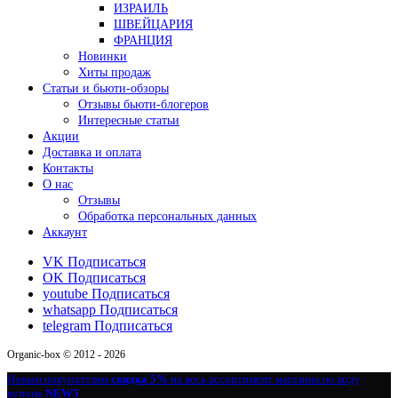
ИЗРАИЛЬ
ШВЕЙЦАРИЯ
ФРАНЦИЯ
Новинки
Хиты продаж
Статьи и бьюти-обзоры
Отзывы бьюти-блогеров
Интересные статьи
Акции
Доставка и оплата
Контакты
О нас
Отзывы
Обработка персональных данных
Аккаунт
VK
Подписаться
OK
Подписаться
youtube
Подписаться
whatsapp
Подписаться
telegram
Подписаться
Organic-box © 2012 - 2026
Новым покупателям
скидка 5%
на весь ассортимент магазина по коду
купона
NEW5