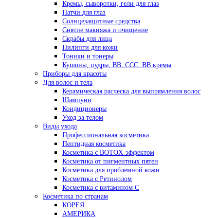
Кремы, сыворотки, гели для глаз
Патчи для глаз
Солнцезащитные средства
Снятие макияжа и очищение
Скрабы для лица
Пилинги для кожи
Тоники и тонеры
Кушоны, пудры, ВВ, ССС, ВВ кремы
Приборы для красоты
Для волос и тела
Керамическая расческа для выпрямления волос
Шампуни
Кондиционеры
Уход за телом
Виды ухода
Профессиональная косметика
Пептидная косметика
Косметика с BOTOX-эффектом
Косметика от пигментных пятен
Косметика для проблемной кожи
Косметика с Ретинолом
Косметика с витамином С
Косметика по странам
КОРЕЯ
АМЕРИКА