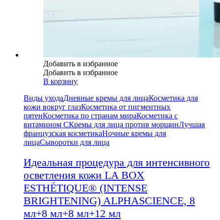
Добавить в избранное
Добавить в избранное
В корзину
Виды ухода
Дневные кремы для лица
Косметика для
кожи вокруг глаз
Косметика от пигментных
пятен
Косметика по странам мира
Косметика с
витамином С
Кремы для лица против морщин
Лучшая
французская косметика
Ночные кремы для
лица
Сыворотки для лица
Идеальная процедура для интенсивного
осветления кожи LA BOX
ESTHÉTIQUE® (INTENSE
BRIGHTENING) ALPHASCIENCE, 8
мл+8 мл+8 мл+12 мл