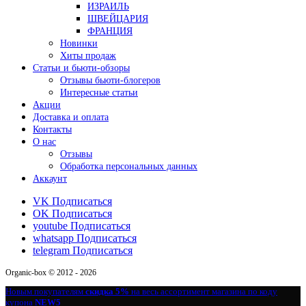
ИЗРАИЛЬ
ШВЕЙЦАРИЯ
ФРАНЦИЯ
Новинки
Хиты продаж
Статьи и бьюти-обзоры
Отзывы бьюти-блогеров
Интересные статьи
Акции
Доставка и оплата
Контакты
О нас
Отзывы
Обработка персональных данных
Аккаунт
VK
Подписаться
OK
Подписаться
youtube
Подписаться
whatsapp
Подписаться
telegram
Подписаться
Organic-box © 2012 - 2026
Новым покупателям
скидка 5%
на весь ассортимент магазина по коду
купона
NEW5