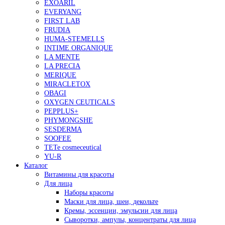
EXOARIL
EVERYANG
FIRST LAB
FRUDIA
HUMA-STEMELLS
INTIME ORGANIQUE
LA MENTE
LA PRECIA
MERIQUE
MIRACLETOX
OBAGI
OXYGEN CEUTICALS
PEPPLUS+
PHYMONGSHE
SESDERMA
SOOFEE
TETe cosmeceutical
YU-R
Каталог
Витамины для красоты
Для лица
Наборы красоты
Маски для лица, шеи, декольте
Кремы, эссенции, эмульсии для лица
Сыворотки, ампулы, концентраты для лица