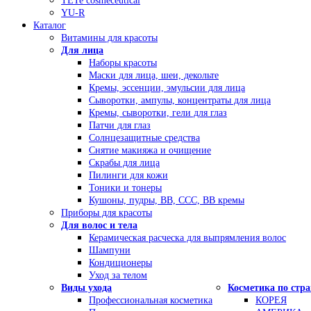
TETe cosmeceutical
YU-R
Каталог
Витамины для красоты
Для лица
Наборы красоты
Маски для лица, шеи, декольте
Кремы, эссенции, эмульсии для лица
Сыворотки, ампулы, концентраты для лица
Кремы, сыворотки, гели для глаз
Патчи для глаз
Солнцезащитные средства
Снятие макияжа и очищение
Скрабы для лица
Пилинги для кожи
Тоники и тонеры
Кушоны, пудры, ВВ, ССС, ВВ кремы
Приборы для красоты
Для волос и тела
Керамическая расческа для выпрямления волос
Шампуни
Кондиционеры
Уход за телом
Виды ухода
Косметика по стр
Профессиональная косметика
КОРЕЯ