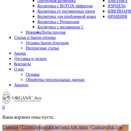
Пептидная косметика
АМЕРИКА
Косметика с BOTOX-эффектом
ИЗРАИЛЬ
Косметика от пигментных пятен
ШВЕЙЦАРИ
Косметика для проблемной кожи
ФРАНЦИЯ
Косметика с Ретинолом
Косметика с витамином С
Новинки
Хиты продаж
Статьи и бьюти-обзоры
Отзывы бьюти-блогеров
Интересные статьи
Акции
Доставка и оплата
Контакты
О нас
Отзывы
Обработка персональных данных
Аккаунт
0
Ваша корзина пока пуста.
Главная
/
Селективная косметика для лица
/
Сыворотки для