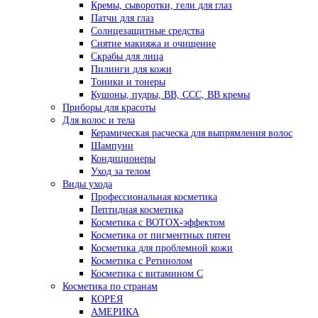
Кремы, сыворотки, гели для глаз
Патчи для глаз
Солнцезащитные средства
Снятие макияжа и очищение
Скрабы для лица
Пилинги для кожи
Тоники и тонеры
Кушоны, пудры, ВВ, ССС, ВВ кремы
Приборы для красоты
Для волос и тела
Керамическая расческа для выпрямления волос
Шампуни
Кондиционеры
Уход за телом
Виды ухода
Профессиональная косметика
Пептидная косметика
Косметика с BOTOX-эффектом
Косметика от пигментных пятен
Косметика для проблемной кожи
Косметика с Ретинолом
Косметика с витамином С
Косметика по странам
КОРЕЯ
АМЕРИКА