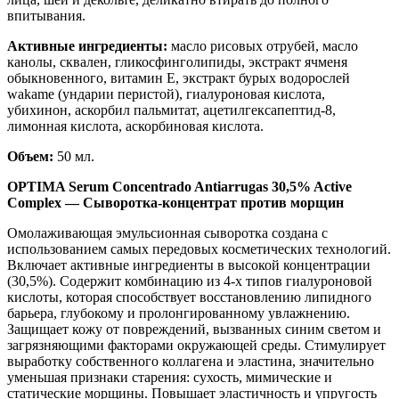
впитывания.
Активные ингредиенты:
масло рисовых отрубей, масло
канолы, сквален, гликосфинголипиды, экстракт ячменя
обыкновенного, витамин Е, экстракт бурых водорослей
wakame (ундарии перистой), гиалуроновая кислота,
убихинон, аскорбил пальмитат, ацетилгексапептид-8,
лимонная кислота, аскорбиновая кислота.
Объем:
50 мл.
OPTIMA Serum Concentrado Antiarrugas 30,5% Active
Complex — Сыворотка-концентрат против морщин
Омолаживающая эмульсионная сыворотка создана с
использованием самых передовых косметических технологий.
Включает активные ингредиенты в высокой концентрации
(30,5%). Содержит комбинацию из 4-х типов гиалуроновой
кислоты, которая способствует восстановлению липидного
барьера, глубокому и пролонгированному увлажнению.
Защищает кожу от повреждений, вызванных синим светом и
загрязняющими факторами окружающей среды. Стимулирует
выработку собственного коллагена и эластина, значительно
уменьшая признаки старения: сухость, мимические и
статические морщины. Повышает эластичность и упругость