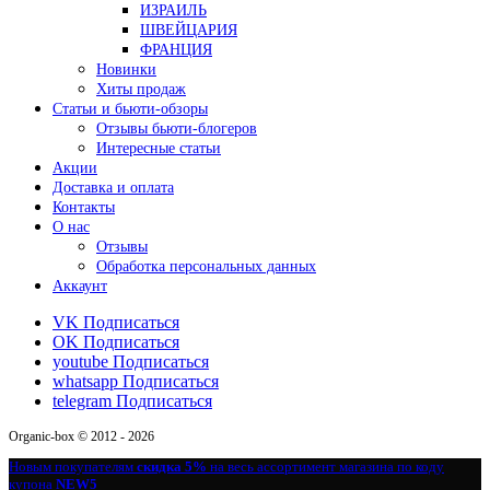
ИЗРАИЛЬ
ШВЕЙЦАРИЯ
ФРАНЦИЯ
Новинки
Хиты продаж
Статьи и бьюти-обзоры
Отзывы бьюти-блогеров
Интересные статьи
Акции
Доставка и оплата
Контакты
О нас
Отзывы
Обработка персональных данных
Аккаунт
VK
Подписаться
OK
Подписаться
youtube
Подписаться
whatsapp
Подписаться
telegram
Подписаться
Organic-box © 2012 - 2026
Новым покупателям
скидка 5%
на весь ассортимент магазина по коду
купона
NEW5