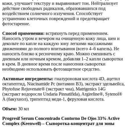
кожи, улучшает текстуру и выравнивает тон. Нейтрализует
действие свободных радикалов, образовавшихся под
воздействием солнечного излучения. Способствует
устранению клеточных повреждений и предотвращает
фотостарение.
Способ применения:
встряхнуть перед применением.
Наносить утром и вечером на очищенную кожу лица, шеи и
декольте по капле на каждую зону легкими массажными
движениями до полного впитывания (всего 4–6 капель). Не
наносить близко к ресничному краю. Можно смешивать с
дневным или ночным кремом, добавляя 1–2 капли сыворотки
в крем. В дневное время после нанесения сыворотки
необходимо использовать фотозащитное средство.
Активные ингредиенты:
гиалуроновая кислота 4D, ацетил
октапептид, Niacinamide Pc (витамин B3), экстракт эдельвейса,
Phytofuse Rejuvenate® (экстракт чиа), Matrigenics 14G
(экстракт водоросли Undaria Pinnatifida), Argireline®, Sytenol®
A (бакухиол), трипептид меди-1, феруловая кислота.
Объем:
30 мл
Progresif Serum Concentrado Contorno De Ojos 33% Active
Complex (Keenwell) – Сыворотка-концентрат для зоны