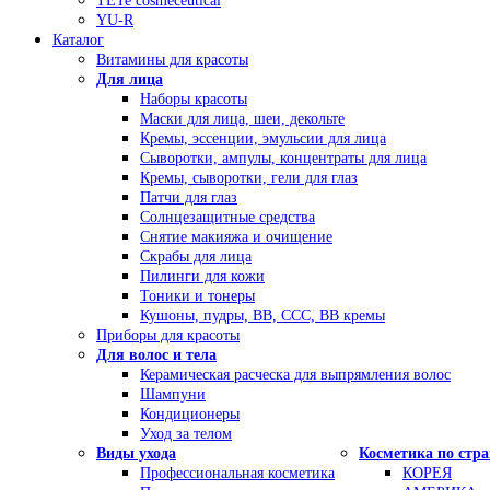
TETe cosmeceutical
YU-R
Каталог
Витамины для красоты
Для лица
Наборы красоты
Маски для лица, шеи, декольте
Кремы, эссенции, эмульсии для лица
Сыворотки, ампулы, концентраты для лица
Кремы, сыворотки, гели для глаз
Патчи для глаз
Солнцезащитные средства
Снятие макияжа и очищение
Скрабы для лица
Пилинги для кожи
Тоники и тонеры
Кушоны, пудры, ВВ, ССС, ВВ кремы
Приборы для красоты
Для волос и тела
Керамическая расческа для выпрямления волос
Шампуни
Кондиционеры
Уход за телом
Виды ухода
Косметика по стр
Профессиональная косметика
КОРЕЯ