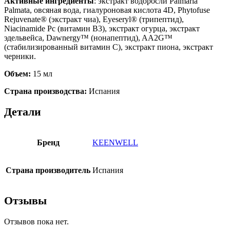
Активные ингредиенты
: экстракт водоросли Palmaria
Palmata, овсяная вода, гиалуроновая кислота 4D, Phytofuse
Rejuvenate® (экстракт чиа), Eyeseryl® (трипептид),
Niacinamide Pc (витамин B3), экстракт огурца, экстракт
эдельвейса, Dawnergy™ (нонапептид), AA2G™
(стабилизированный витамин С), экстракт пиона, экстракт
черники.
Объем:
15 мл
Страна производства:
Испания
Детали
Бренд
KEENWELL
Страна производитель
Испания
Отзывы
Отзывов пока нет.