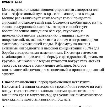
вокруг глаз
Многофункциональная концентрированная сыворотка для
глаз – эффективный путь к красоте и молодости взгляда.
Мощно ревитализирует кожу вокруг глаз и придает ей
сияющий и отдохнувший вид. Содержит комбинацию из 4-х
типов гиалуроновой кислоты, которая способствует
восстановлению липидного барьера, глубокому и
пролонгированному увлажнению. Защищает кожу от
повреждений, вызванных синим светом и загрязняющими
факторами окружающей среды. В формулу включены
активные ингредиенты в высокой концентрации (33%) для
борьбы с возрастными изменениями. Их синергетическая
комбинация направлена на борьбу с дегидратацией, темными
кругами, мешками и следами усталости вокруг глаз. Легкая
текстура, высокое проникающее действие, быстрое
впитывание обеспечивают мгновенный и пролонгированный
эффект.
Способ применения:
перед применением встряхнуть.
Наносить 1–2 капли сыворотки утром и/или вечером на зону
вокруг глаз легкими похлопывающими движениями: от
внешнего края к внутреннему, для усиления лимфатического
дренажа и лучшего впитывания продукта.