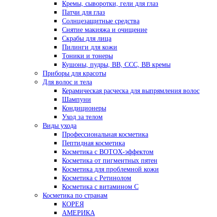
Кремы, сыворотки, гели для глаз
Патчи для глаз
Солнцезащитные средства
Снятие макияжа и очищение
Скрабы для лица
Пилинги для кожи
Тоники и тонеры
Кушоны, пудры, ВВ, ССС, ВВ кремы
Приборы для красоты
Для волос и тела
Керамическая расческа для выпрямления волос
Шампуни
Кондиционеры
Уход за телом
Виды ухода
Профессиональная косметика
Пептидная косметика
Косметика с BOTOX-эффектом
Косметика от пигментных пятен
Косметика для проблемной кожи
Косметика с Ретинолом
Косметика с витамином С
Косметика по странам
КОРЕЯ
АМЕРИКА