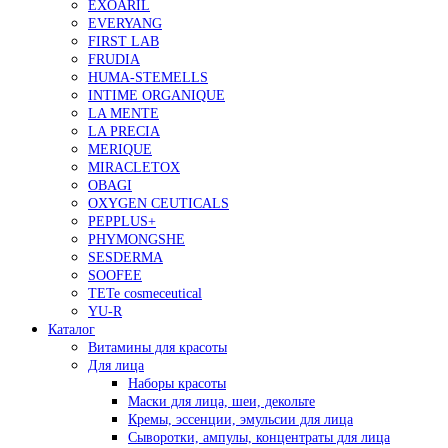
EXOARIL
EVERYANG
FIRST LAB
FRUDIA
HUMA-STEMELLS
INTIME ORGANIQUE
LA MENTE
LA PRECIA
MERIQUE
MIRACLETOX
OBAGI
OXYGEN CEUTICALS
PEPPLUS+
PHYMONGSHE
SESDERMA
SOOFEE
TETe cosmeceutical
YU-R
Каталог
Витамины для красоты
Для лица
Наборы красоты
Маски для лица, шеи, декольте
Кремы, эссенции, эмульсии для лица
Сыворотки, ампулы, концентраты для лица