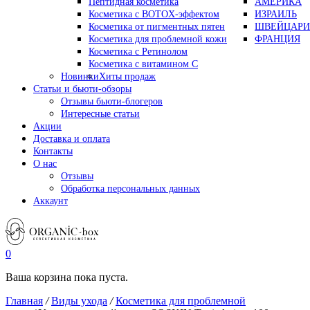
Пептидная косметика
АМЕРИКА
Косметика с BOTOX-эффектом
ИЗРАИЛЬ
Косметика от пигментных пятен
ШВЕЙЦАРИ
Косметика для проблемной кожи
ФРАНЦИЯ
Косметика с Ретинолом
Косметика с витамином С
Новинки
Хиты продаж
Статьи и бьюти-обзоры
Отзывы бьюти-блогеров
Интересные статьи
Акции
Доставка и оплата
Контакты
О нас
Отзывы
Обработка персональных данных
Аккаунт
0
Ваша корзина пока пуста.
Главная
/
Виды ухода
/
Косметика для проблемной