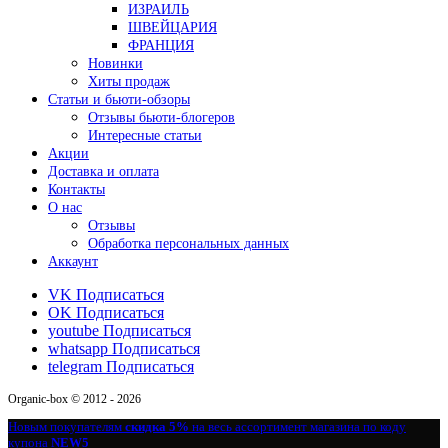
ИЗРАИЛЬ
ШВЕЙЦАРИЯ
ФРАНЦИЯ
Новинки
Хиты продаж
Статьи и бьюти-обзоры
Отзывы бьюти-блогеров
Интересные статьи
Акции
Доставка и оплата
Контакты
О нас
Отзывы
Обработка персональных данных
Аккаунт
VK
Подписаться
OK
Подписаться
youtube
Подписаться
whatsapp
Подписаться
telegram
Подписаться
Organic-box © 2012 - 2026
Новым покупателям
скидка 5%
на весь ассортимент магазина по коду
купона
NEW5