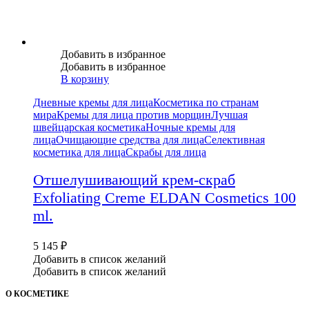
Добавить в избранное
Добавить в избранное
В корзину
Дневные кремы для лица
Косметика по странам
мира
Кремы для лица против морщин
Лучшая
швейцарская косметика
Ночные кремы для
лица
Очищающие средства для лица
Селективная
косметика для лица
Скрабы для лица
Отшелушивающий крем-скраб
Exfoliating Creme ELDAN Cosmetics 100
ml.
5 145
₽
Добавить в список желаний
Добавить в список желаний
О КОСМЕТИКЕ