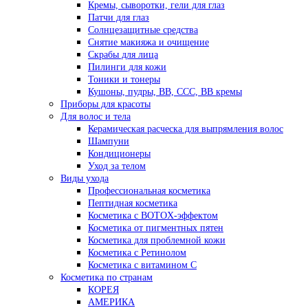
Кремы, сыворотки, гели для глаз
Патчи для глаз
Солнцезащитные средства
Снятие макияжа и очищение
Скрабы для лица
Пилинги для кожи
Тоники и тонеры
Кушоны, пудры, ВВ, ССС, ВВ кремы
Приборы для красоты
Для волос и тела
Керамическая расческа для выпрямления волос
Шампуни
Кондиционеры
Уход за телом
Виды ухода
Профессиональная косметика
Пептидная косметика
Косметика с BOTOX-эффектом
Косметика от пигментных пятен
Косметика для проблемной кожи
Косметика с Ретинолом
Косметика с витамином С
Косметика по странам
КОРЕЯ
АМЕРИКА