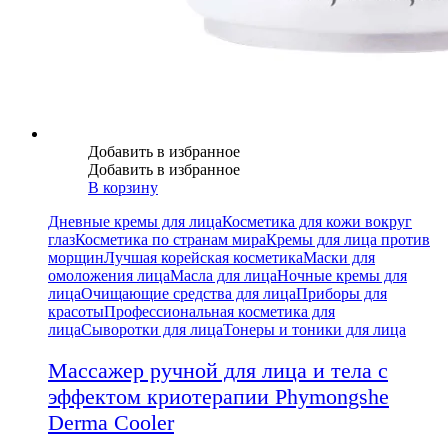
Добавить в избранное
Добавить в избранное
В корзину
Дневные кремы для лица
Косметика для кожи вокруг
глаз
Косметика по странам мира
Кремы для лица против
морщин
Лучшая корейская косметика
Маски для
омоложения лица
Масла для лица
Ночные кремы для
лица
Очищающие средства для лица
Приборы для
красоты
Профессиональная косметика для
лица
Сыворотки для лица
Тонеры и тоники для лица
Массажер ручной для лица и тела с
эффектом криотерапии Phymongshe
Derma Cooler