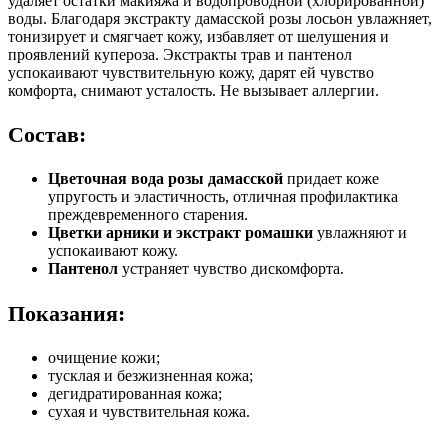
удаляет остатки макияжа и водопроводной (хлорированной)
воды. Благодаря экстракту дамасской розы лосьон увлажняет,
тонизирует и смягчает кожу, избавляет от шелушения и
проявлений купероза. Экстракты трав и пантенол
успокаивают чувствительную кожу, дарят ей чувство
комфорта, снимают усталость. Не вызывает аллергии.
Состав:
Цветочная вода розы дамасской
придает коже
упругость и эластичность, отличная профилактика
преждевременного старения.
Цветки арники и экстракт ромашки
увлажняют и
успокаивают кожу.
Пантенол
устраняет чувство дискомфорта.
Показания:
очищение кожи;
тусклая и безжизненная кожа;
дегидратированная кожа;
сухая и чувствительная кожа.