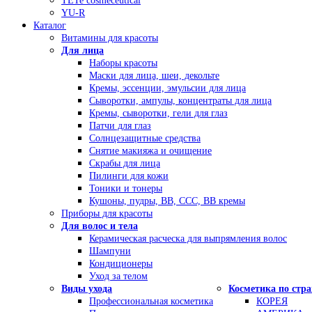
TETe cosmeceutical
YU-R
Каталог
Витамины для красоты
Для лица
Наборы красоты
Маски для лица, шеи, декольте
Кремы, эссенции, эмульсии для лица
Сыворотки, ампулы, концентраты для лица
Кремы, сыворотки, гели для глаз
Патчи для глаз
Солнцезащитные средства
Снятие макияжа и очищение
Скрабы для лица
Пилинги для кожи
Тоники и тонеры
Кушоны, пудры, ВВ, ССС, ВВ кремы
Приборы для красоты
Для волос и тела
Керамическая расческа для выпрямления волос
Шампуни
Кондиционеры
Уход за телом
Виды ухода
Косметика по стр
Профессиональная косметика
КОРЕЯ