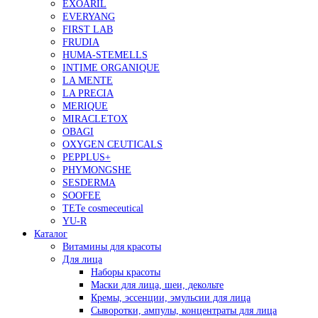
EXOARIL
EVERYANG
FIRST LAB
FRUDIA
HUMA-STEMELLS
INTIME ORGANIQUE
LA MENTE
LA PRECIA
MERIQUE
MIRACLETOX
OBAGI
OXYGEN CEUTICALS
PEPPLUS+
PHYMONGSHE
SESDERMA
SOOFEE
TETe cosmeceutical
YU-R
Каталог
Витамины для красоты
Для лица
Наборы красоты
Маски для лица, шеи, декольте
Кремы, эссенции, эмульсии для лица
Сыворотки, ампулы, концентраты для лица