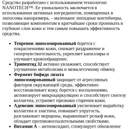
Средство разработано с использованием технологии
NANOTECH™. Ее уникальность заключается в
использовании активных ингредиентов, помещенных в
липосомы наноразмера, – маленькие липидные контейнеры,
позволяющие компонентам в кратчайшие сроки проникать в
глубокие слои кожи и тем самым повышать эффективность
средства.
Тепренон липосомированный
борется с
покраснениями кожи, снижает раздражение и
гиперчувствительность, укрепляет капилляры и
улучшает кровообращение.
Трипептид 32
активно увлажняет, способствует
улучшению метаболизма и межклеточному обмену.
Фермент бифидо лизата
липосомированный
защищает от агрессивных
факторов окружающей среды, эффективно
восстанавливает кожу, борется с воспалениями,
активизирует микроциркуляцию и способствует синтезу
коллагена, устраняет признаки старения кожи.
Аденозин липосомированный
увеличивает выработку
коллагена и эластина, повышает упругость,
разглаживает морщины, выравнивает рельеф кожи,
обладает противовоспалительными свойствами.
Витамин А
– антиоксидант, стимулирует обновление