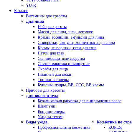
TETe cosmeceutical
YU-R
Каталог
Витамины для красоты
Для лица
Наборы красоты
Маски для лица, шеи, декольте
Кремы, эссенции, эмульсии для лица
Сыворотки, ампулы, концентраты для лица
Кремы, сыворотки, гели для глаз
Патчи для глаз
Солнцезащитные средства
Снятие макияжа и очищение
Скрабы для лица
Пилинги для кожи
Тоники и тонеры
Кушоны, пудры, ВВ, ССС, ВВ кремы
Приборы для красоты
Для волос и тела
Керамическая расческа для выпрямления волос
Шампуни
Кондиционеры
Уход за телом
Виды ухода
Косметика по стр
Профессиональная косметика
КОРЕЯ