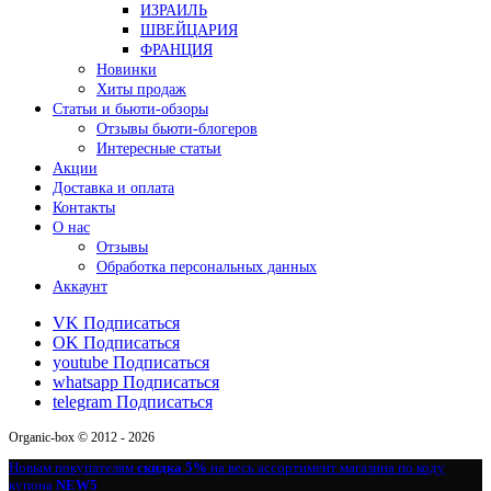
ИЗРАИЛЬ
ШВЕЙЦАРИЯ
ФРАНЦИЯ
Новинки
Хиты продаж
Статьи и бьюти-обзоры
Отзывы бьюти-блогеров
Интересные статьи
Акции
Доставка и оплата
Контакты
О нас
Отзывы
Обработка персональных данных
Аккаунт
VK
Подписаться
OK
Подписаться
youtube
Подписаться
whatsapp
Подписаться
telegram
Подписаться
Organic-box © 2012 - 2026
Новым покупателям
скидка 5%
на весь ассортимент магазина по коду
купона
NEW5