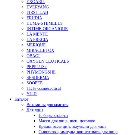
EXOARIL
EVERYANG
FIRST LAB
FRUDIA
HUMA-STEMELLS
INTIME ORGANIQUE
LA MENTE
LA PRECIA
MERIQUE
MIRACLETOX
OBAGI
OXYGEN CEUTICALS
PEPPLUS+
PHYMONGSHE
SESDERMA
SOOFEE
TETe cosmeceutical
YU-R
Каталог
Витамины для красоты
Для лица
Наборы красоты
Маски для лица, шеи, декольте
Кремы, эссенции, эмульсии для лица
Сыворотки, ампулы, концентраты для лица