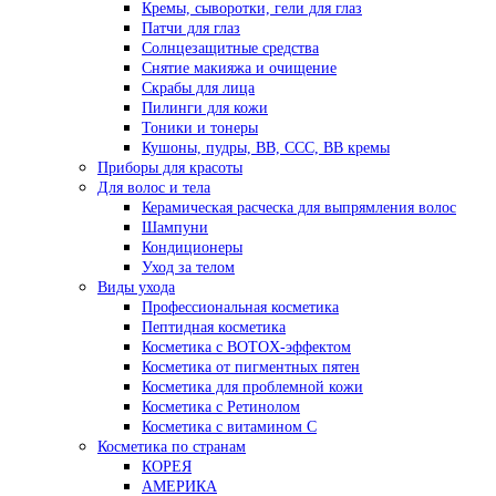
Кремы, сыворотки, гели для глаз
Патчи для глаз
Солнцезащитные средства
Снятие макияжа и очищение
Скрабы для лица
Пилинги для кожи
Тоники и тонеры
Кушоны, пудры, ВВ, ССС, ВВ кремы
Приборы для красоты
Для волос и тела
Керамическая расческа для выпрямления волос
Шампуни
Кондиционеры
Уход за телом
Виды ухода
Профессиональная косметика
Пептидная косметика
Косметика с BOTOX-эффектом
Косметика от пигментных пятен
Косметика для проблемной кожи
Косметика с Ретинолом
Косметика с витамином С
Косметика по странам
КОРЕЯ
АМЕРИКА