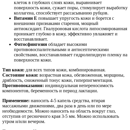
клеток в глубоких слоях кожи, выравнивает
поверхность кожи, сужает поры, стимулирует выработку
коллагена, способствует рассасыванию рубцов.
Витамин Е
повышает упругость кожи и борется с
внешними признаками старения, мощный
антиоксидант. Гиалуроновая кислота липосомированная
проникает глубоко в кожу, эффективно увлажняет и
восстанавливает.
Фитосфингозин
обладает высокими
противовоспалительными и антисептическими
свойствами, восстанавливает гидролипидную пленку на
поверхности кожи.
Тип кожи:
для всех типов кожи, комбинированная.
Состояние кожи:
возрастная кожа, обезвоженная, морщины,
дряблость, сниженный тонус кожи, гиперпигментация.
Противопоказания:
индивидуальная непереносимость
компонентов, беременность и период лактации.
Применение:
наносить 4-5 капель средства, втирая
массажными движениями, два раза в день или по мере
необходимости. Можно наносить на область вокруг глаз,
отступив от ресничного края 3-5 мм. Можно использовать
утром и/или вечером.