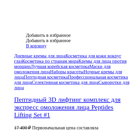
Добавить в избранное
Добавить в избранное
В корзину
Дневные кремы для лица
Косметика для кожи вокруг
глаз
Косметика по странам мира
Кремы для лица против
морщин
Лучшая корейская косметика
Маски для
омоложения лица
Наборы красоты
Ночные кремы для
лица
Пептидная косметика
Профессиональная косметика
для лица
Селективная косметика для лица
Сыворотки для
лица
Пептидный 3D лифтинг комплекс для
экспресс омоложения лица Peptides
Lifting Set #1
17 400
₽
Первоначальная цена составляла