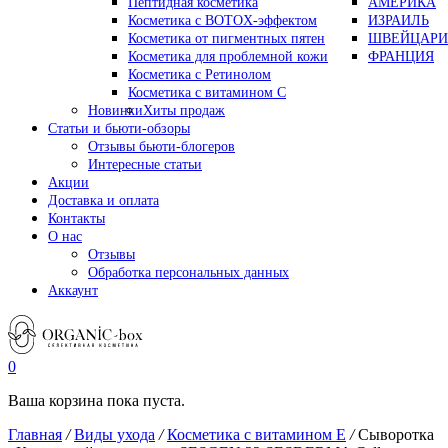
Пептидная косметика
АМЕРИКА
Косметика с BOTOX-эффектом
ИЗРАИЛЬ
Косметика от пигментных пятен
ШВЕЙЦАРИ
Косметика для проблемной кожи
ФРАНЦИЯ
Косметика с Ретинолом
Косметика с витамином С
Новинки
Хиты продаж
Статьи и бьюти-обзоры
Отзывы бьюти-блогеров
Интересные статьи
Акции
Доставка и оплата
Контакты
О нас
Отзывы
Обработка персональных данных
Аккаунт
0
Ваша корзина пока пуста.
Главная
/
Виды ухода
/
Косметика с витамином Е
/
Сыворотка