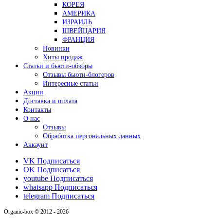
КОРЕЯ
АМЕРИКА
ИЗРАИЛЬ
ШВЕЙЦАРИЯ
ФРАНЦИЯ
Новинки
Хиты продаж
Статьи и бьюти-обзоры
Отзывы бьюти-блогеров
Интересные статьи
Акции
Доставка и оплата
Контакты
О нас
Отзывы
Обработка персональных данных
Аккаунт
VK
Подписаться
OK
Подписаться
youtube
Подписаться
whatsapp
Подписаться
telegram
Подписаться
Organic-box © 2012 - 2026