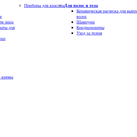
Приборы для красоты
Для волос и тела
Керамическая расческа для вып
е
волос
ля лица
Шампуни
раты для
Кондиционеры
Уход за телом
лаз
В кремы