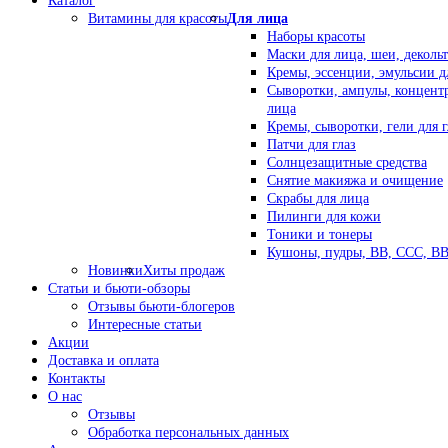
Каталог
Витамины для красоты
Для лица
Наборы красоты
Маски для лица, шеи, декольт
Кремы, эссенции, эмульсии д
Сыворотки, ампулы, концент
лица
Кремы, сыворотки, гели для г
Патчи для глаз
Солнцезащитные средства
Снятие макияжа и очищение
Скрабы для лица
Пилинги для кожи
Тоники и тонеры
Кушоны, пудры, ВВ, ССС, В
Новинки
Хиты продаж
Статьи и бьюти-обзоры
Отзывы бьюти-блогеров
Интересные статьи
Акции
Доставка и оплата
Контакты
О нас
Отзывы
Обработка персональных данных