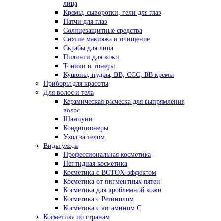
лица
Кремы, сыворотки, гели для глаз
Патчи для глаз
Солнцезащитные средства
Снятие макияжа и очищение
Скрабы для лица
Пилинги для кожи
Тоники и тонеры
Кушоны, пудры, ВВ, ССС, ВВ кремы
Приборы для красоты
Для волос и тела
Керамическая расческа для выпрямления
волос
Шампуни
Кондиционеры
Уход за телом
Виды ухода
Профессиональная косметика
Пептидная косметика
Косметика с BOTOX-эффектом
Косметика от пигментных пятен
Косметика для проблемной кожи
Косметика с Ретинолом
Косметика с витамином С
Косметика по странам