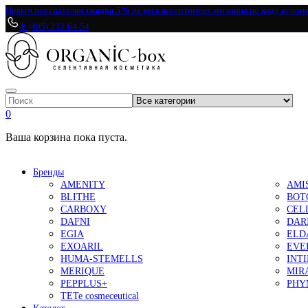
Новым покупателям
скидка 5%
на весь ассортимент магазина по коду купон
8 (495) 233-64-54
0
Ваша корзина пока пуста.
Бренды
AMENITY
AMI
BLITHE
BOT
CARBOXY
CEL
DAFNI
DAR
EGIA
ELD
EXOARIL
EVE
HUMA-STEMELLS
INT
MERIQUE
MIR
PEPPLUS+
PHY
TETe cosmeceutical