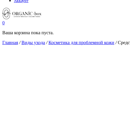
Аккаунт
0
Ваша корзина пока пуста.
Главная
/
Виды ухода
/
Косметика для проблемной кожи
/
Средс