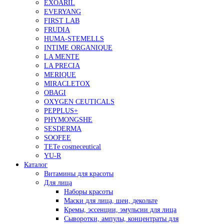
EXOARIL
EVERYANG
FIRST LAB
FRUDIA
HUMA-STEMELLS
INTIME ORGANIQUE
LA MENTE
LA PRECIA
MERIQUE
MIRACLETOX
OBAGI
OXYGEN CEUTICALS
PEPPLUS+
PHYMONGSHE
SESDERMA
SOOFEE
TETe cosmeceutical
YU-R
Каталог
Витамины для красоты
Для лица
Наборы красоты
Маски для лица, шеи, декольте
Кремы, эссенции, эмульсии для лица
Сыворотки, ампулы, концентраты для