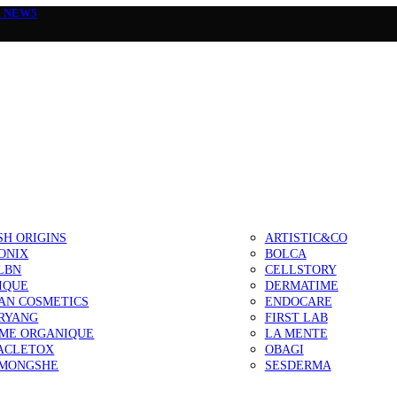
а
NEW5
SH ORIGINS
ARTISTIC&CO
ONIX
BOLCA
LBN
CELLSTORY
IQUE
DERMATIME
AN COSMETICS
ENDOCARE
RYANG
FIRST LAB
IME ORGANIQUE
LA MENTE
ACLETOX
OBAGI
MONGSHE
SESDERMA