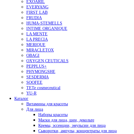
EXOARIL
EVERYANG
FIRST LAB
FRUDIA
HUMA-STEMELLS
INTIME ORGANIQUE
LA MENTE
LA PRECIA
MERIQUE
MIRACLETOX
OBAGI
OXYGEN CEUTICALS
PEPPLUS+
PHYMONGSHE
SESDERMA
SOOFEE
TETe cosmeceutical
YU-R
Каталог
Витамины для красоты
Для лица
Наборы красоты
Маски для лица, шеи, декольте
Кремы, эссенции, эмульсии для лица
Сыворотки, ампулы, концентраты для лица