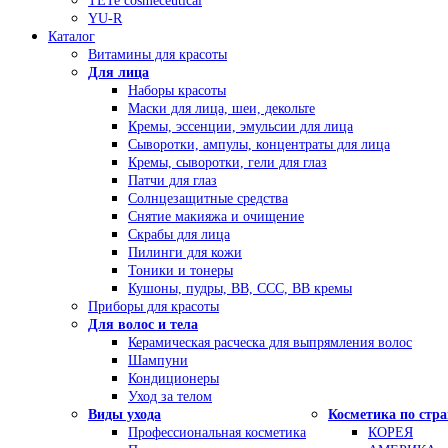
TETe cosmeceutical
YU-R
Каталог
Витамины для красоты
Для лица
Наборы красоты
Маски для лица, шеи, декольте
Кремы, эссенции, эмульсии для лица
Сыворотки, ампулы, концентраты для лица
Кремы, сыворотки, гели для глаз
Патчи для глаз
Солнцезащитные средства
Снятие макияжа и очищение
Скрабы для лица
Пилинги для кожи
Тоники и тонеры
Кушоны, пудры, ВВ, ССС, ВВ кремы
Приборы для красоты
Для волос и тела
Керамическая расческа для выпрямления волос
Шампуни
Кондиционеры
Уход за телом
Виды ухода
Косметика по стр
Профессиональная косметика
КОРЕЯ