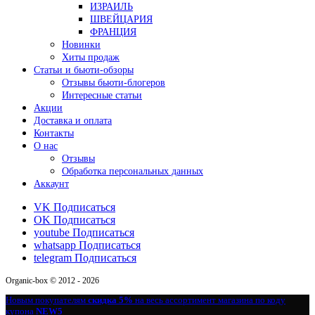
ИЗРАИЛЬ
ШВЕЙЦАРИЯ
ФРАНЦИЯ
Новинки
Хиты продаж
Статьи и бьюти-обзоры
Отзывы бьюти-блогеров
Интересные статьи
Акции
Доставка и оплата
Контакты
О нас
Отзывы
Обработка персональных данных
Аккаунт
VK
Подписаться
OK
Подписаться
youtube
Подписаться
whatsapp
Подписаться
telegram
Подписаться
Organic-box © 2012 - 2026
Новым покупателям
скидка 5%
на весь ассортимент магазина по коду
купона
NEW5