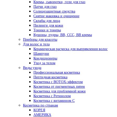
Кремы, сыворотки, гели для глаз
Патчи для глаз
Солнцезащитные средства
Снятие макияжа и очищение
Скрабы для лица
Пилинги для кожи
Тоники и тонеры
Кушоны, пудры, ВВ, ССС, ВВ кремы
Приборы для красоты
Для волос и тела
Керамическая расческа для выпрямления волос
Шампуни
Кондиционеры
Уход за телом
Виды ухода
Профессиональная косметика
Пептидная косметика
Косметика с BOTOX-эффектом
Косметика от пигментных пятен
Косметика для проблемной кожи
Косметика с Ретинолом
Косметика с витамином С
Косметика по странам
КОРЕЯ
АМЕРИКА