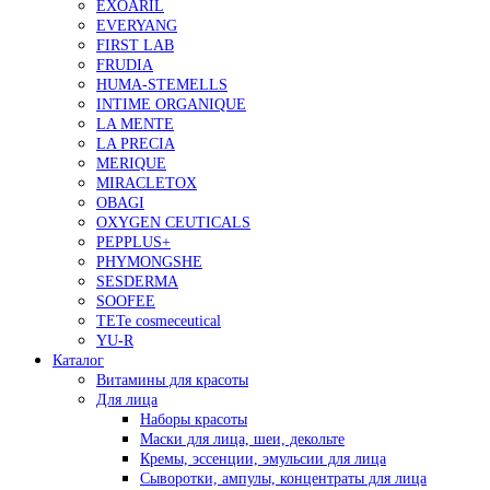
EXOARIL
EVERYANG
FIRST LAB
FRUDIA
HUMA-STEMELLS
INTIME ORGANIQUE
LA MENTE
LA PRECIA
MERIQUE
MIRACLETOX
OBAGI
OXYGEN CEUTICALS
PEPPLUS+
PHYMONGSHE
SESDERMA
SOOFEE
TETe cosmeceutical
YU-R
Каталог
Витамины для красоты
Для лица
Наборы красоты
Маски для лица, шеи, декольте
Кремы, эссенции, эмульсии для лица
Сыворотки, ампулы, концентраты для лица