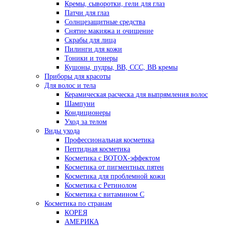
Кремы, сыворотки, гели для глаз
Патчи для глаз
Солнцезащитные средства
Снятие макияжа и очищение
Скрабы для лица
Пилинги для кожи
Тоники и тонеры
Кушоны, пудры, ВВ, ССС, ВВ кремы
Приборы для красоты
Для волос и тела
Керамическая расческа для выпрямления волос
Шампуни
Кондиционеры
Уход за телом
Виды ухода
Профессиональная косметика
Пептидная косметика
Косметика с BOTOX-эффектом
Косметика от пигментных пятен
Косметика для проблемной кожи
Косметика с Ретинолом
Косметика с витамином С
Косметика по странам
КОРЕЯ
АМЕРИКА