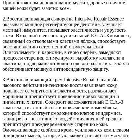
При постоянном использовании мусса здоровье и сияние
вашей кожи будет заметно всем.
2.Восстанавливающая сыворотка Intensive Repair Essence
оказывает мощное регенерирующее действие, улучшает
местный иммунитет, повышает эластичность и упругость
кожи. Входящий в ее состав уникальный E.C.A.-3 комплекс,
связанный со стволовыми клетками яблока, способствует
восстановлению естественной структуры кожи.
Олигоэлементы и карнозин, в свою очередь, замедляют
процессы старения, стимулируют выработку коллагена и
эластина, поддерживают водно-солевой баланс в клетках и
обеспечивают мощную антиоксидантную защиту.
3.Восстанавливающий крем Intensive Repair Cream 24-
часового действия интенсивно восстанавливает кожу,
повышает ее упругость и эластичность, разглаживает
морщины и препятствует появлению новых морщин и
пигментных пятен. Содержит высокоактивный E.C.A.-3
комплекс, связанный со стволовыми клетками яблока,
который способствует омоложению клеток эпидермиса,
защищает от негативного воздействия внешней среды и
препятствует преждевременному старению кожи.
Омолаживающие свойства крема усиливаются комплексом
природных масел, которые увлажняют, питают и смягчают