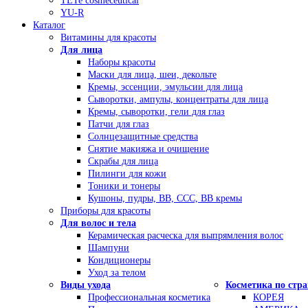
TETe cosmeceutical
YU-R
Каталог
Витамины для красоты
Для лица
Наборы красоты
Маски для лица, шеи, декольте
Кремы, эссенции, эмульсии для лица
Сыворотки, ампулы, концентраты для лица
Кремы, сыворотки, гели для глаз
Патчи для глаз
Солнцезащитные средства
Снятие макияжа и очищение
Скрабы для лица
Пилинги для кожи
Тоники и тонеры
Кушоны, пудры, ВВ, ССС, ВВ кремы
Приборы для красоты
Для волос и тела
Керамическая расческа для выпрямления волос
Шампуни
Кондиционеры
Уход за телом
Виды ухода
Косметика по стр
Профессиональная косметика
КОРЕЯ