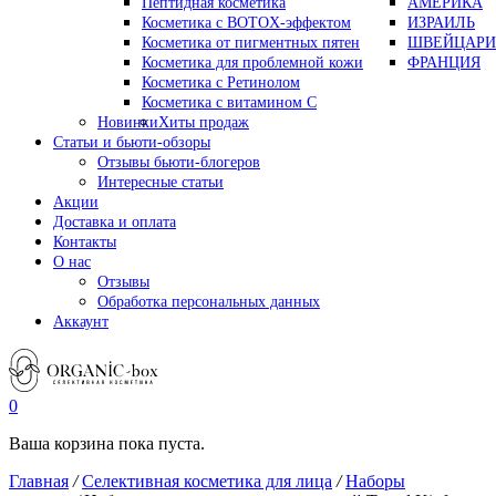
Пептидная косметика
АМЕРИКА
Косметика с BOTOX-эффектом
ИЗРАИЛЬ
Косметика от пигментных пятен
ШВЕЙЦАРИ
Косметика для проблемной кожи
ФРАНЦИЯ
Косметика с Ретинолом
Косметика с витамином С
Новинки
Хиты продаж
Статьи и бьюти-обзоры
Отзывы бьюти-блогеров
Интересные статьи
Акции
Доставка и оплата
Контакты
О нас
Отзывы
Обработка персональных данных
Аккаунт
0
Ваша корзина пока пуста.
Главная
/
Селективная косметика для лица
/
Наборы