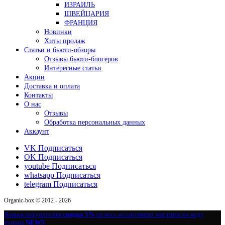
ИЗРАИЛЬ
ШВЕЙЦАРИЯ
ФРАНЦИЯ
Новинки
Хиты продаж
Статьи и бьюти-обзоры
Отзывы бьюти-блогеров
Интересные статьи
Акции
Доставка и оплата
Контакты
О нас
Отзывы
Обработка персональных данных
Аккаунт
VK
Подписаться
OK
Подписаться
youtube
Подписаться
whatsapp
Подписаться
telegram
Подписаться
Organic-box © 2012 - 2026
Новым покупателям
скидка 5%
на весь ассортимент магазина по коду
купона
NEW5