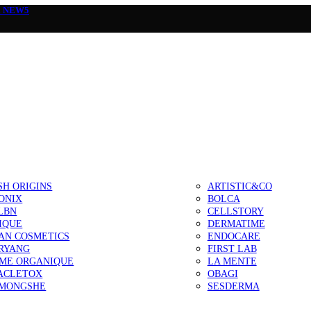
а
NEW5
SH ORIGINS
ARTISTIC&CO
ONIX
BOLCA
LBN
CELLSTORY
IQUE
DERMATIME
AN COSMETICS
ENDOCARE
RYANG
FIRST LAB
IME ORGANIQUE
LA MENTE
ACLETOX
OBAGI
MONGSHE
SESDERMA