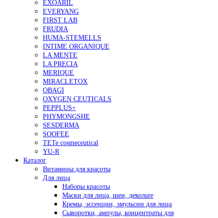
EXOARIL
EVERYANG
FIRST LAB
FRUDIA
HUMA-STEMELLS
INTIME ORGANIQUE
LA MENTE
LA PRECIA
MERIQUE
MIRACLETOX
OBAGI
OXYGEN CEUTICALS
PEPPLUS+
PHYMONGSHE
SESDERMA
SOOFEE
TETe cosmeceutical
YU-R
Каталог
Витамины для красоты
Для лица
Наборы красоты
Маски для лица, шеи, декольте
Кремы, эссенции, эмульсии для лица
Сыворотки, ампулы, концентраты для