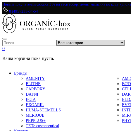
Новым покупателям
скидка 5%
на весь ассортимент магазина по коду купон
8 (495) 233-64-54
0
Ваша корзина пока пуста.
Бренды
AMENITY
AMI
BLITHE
BOT
CARBOXY
CEL
DAFNI
DAR
EGIA
ELD
EXOARIL
EVE
HUMA-STEMELLS
INT
MERIQUE
MIR
PEPPLUS+
PHY
TETe cosmeceutical