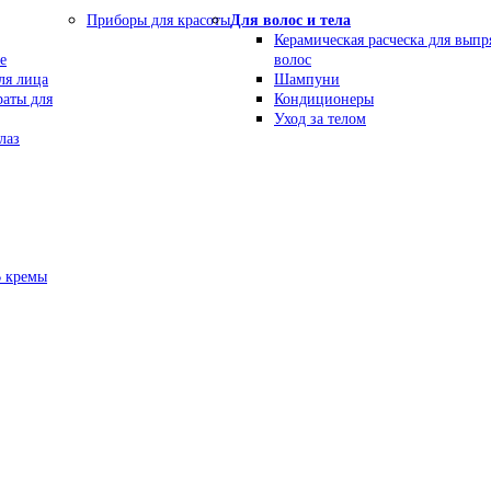
Приборы для красоты
Для волос и тела
Керамическая расческа для вып
е
волос
ля лица
Шампуни
раты для
Кондиционеры
Уход за телом
лаз
В кремы