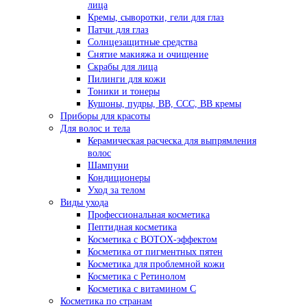
лица
Кремы, сыворотки, гели для глаз
Патчи для глаз
Солнцезащитные средства
Снятие макияжа и очищение
Скрабы для лица
Пилинги для кожи
Тоники и тонеры
Кушоны, пудры, ВВ, ССС, ВВ кремы
Приборы для красоты
Для волос и тела
Керамическая расческа для выпрямления
волос
Шампуни
Кондиционеры
Уход за телом
Виды ухода
Профессиональная косметика
Пептидная косметика
Косметика с BOTOX-эффектом
Косметика от пигментных пятен
Косметика для проблемной кожи
Косметика с Ретинолом
Косметика с витамином С
Косметика по странам