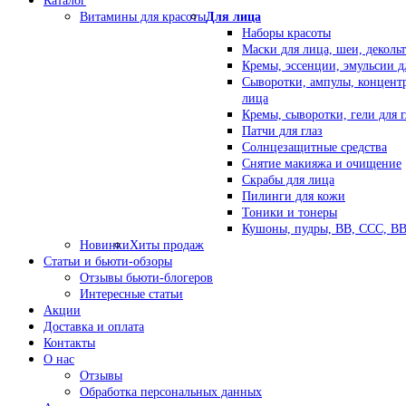
Каталог
Витамины для красоты
Для лица
Наборы красоты
Маски для лица, шеи, декольт
Кремы, эссенции, эмульсии д
Сыворотки, ампулы, концент
лица
Кремы, сыворотки, гели для г
Патчи для глаз
Солнцезащитные средства
Снятие макияжа и очищение
Скрабы для лица
Пилинги для кожи
Тоники и тонеры
Кушоны, пудры, ВВ, ССС, В
Новинки
Хиты продаж
Статьи и бьюти-обзоры
Отзывы бьюти-блогеров
Интересные статьи
Акции
Доставка и оплата
Контакты
О нас
Отзывы
Обработка персональных данных