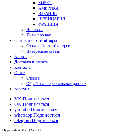
КОРЕЯ
АМЕРИКА
ИЗРАИЛЬ
ШВЕЙЦАРИЯ
ФРАНЦИЯ
Новинки
Хиты продаж
Статьи и бьюти-обзоры
Отзывы бьюти-блогеров
Интересные статьи
Акции
Доставка и оплата
Контакты
О нас
Отзывы
Обработка персональных данных
Аккаунт
VK
Подписаться
OK
Подписаться
youtube
Подписаться
whatsapp
Подписаться
telegram
Подписаться
Organic-box © 2012 - 2026