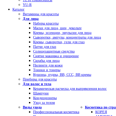
TETe cosmeceutical
YU-R
Каталог
Витамины для красоты
Для лица
Наборы красоты
Маски для лица, шеи, декольте
Кремы, эссенции, эмульсии для лица
Сыворотки, ампулы, концентраты для лица
Кремы, сыворотки, гели для глаз
Патчи для глаз
Солнцезащитные средства
Снятие макияжа и очищение
Скрабы для лица
Пилинги для кожи
Тоники и тонеры
Кушоны, пудры, ВВ, ССС, ВВ кремы
Приборы для красоты
Для волос и тела
Керамическая расческа для выпрямления волос
Шампуни
Кондиционеры
Уход за телом
Виды ухода
Косметика по стр
Профессиональная косметика
КОРЕЯ