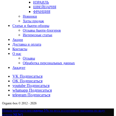
ИЗРАИЛЬ
ШВЕЙЦАРИЯ
ФРАНЦИЯ
Новинки
Хиты продаж
Статьи и бьюти-обзоры
Отзывы бьюти-блогеров
Интересные статьи
Акции
Доставка и оплата
Контакты
О нас
Отзывы
Обработка персональных данных
Аккаунт
VK
Подписаться
OK
Подписаться
youtube
Подписаться
whatsapp
Подписаться
telegram
Подписаться
Organic-box © 2012 - 2026
Новым покупателям
скидка 5%
на весь ассортимент магазина по коду
купона
NEW5