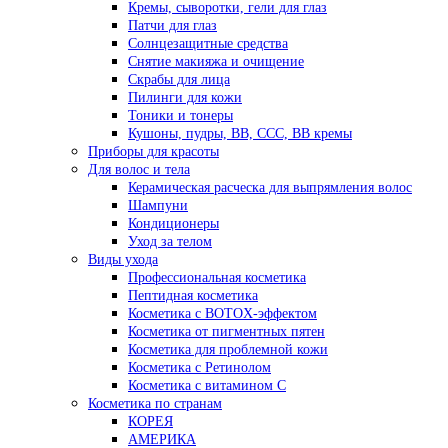
Кремы, сыворотки, гели для глаз
Патчи для глаз
Солнцезащитные средства
Снятие макияжа и очищение
Скрабы для лица
Пилинги для кожи
Тоники и тонеры
Кушоны, пудры, ВВ, ССС, ВВ кремы
Приборы для красоты
Для волос и тела
Керамическая расческа для выпрямления волос
Шампуни
Кондиционеры
Уход за телом
Виды ухода
Профессиональная косметика
Пептидная косметика
Косметика с BOTOX-эффектом
Косметика от пигментных пятен
Косметика для проблемной кожи
Косметика с Ретинолом
Косметика с витамином С
Косметика по странам
КОРЕЯ
АМЕРИКА