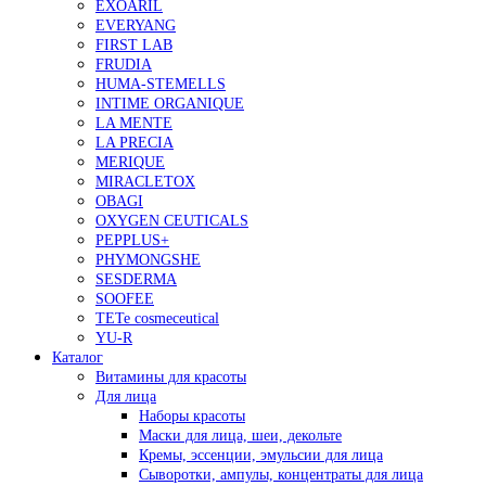
EXOARIL
EVERYANG
FIRST LAB
FRUDIA
HUMA-STEMELLS
INTIME ORGANIQUE
LA MENTE
LA PRECIA
MERIQUE
MIRACLETOX
OBAGI
OXYGEN CEUTICALS
PEPPLUS+
PHYMONGSHE
SESDERMA
SOOFEE
TETe cosmeceutical
YU-R
Каталог
Витамины для красоты
Для лица
Наборы красоты
Маски для лица, шеи, декольте
Кремы, эссенции, эмульсии для лица
Сыворотки, ампулы, концентраты для лица