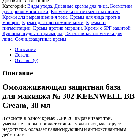
Добавить в избранное
Категорий:
Виды ухода
,
Дневные кремы для лица
,
Косметика
для проблемной кожи
,
Косметика от пигментных пятен
,
Кремы для выравнивания тона
,
Кремы для лица против
морщин
,
Кремы для проблемной кожи
,
Кремы от
пигментации
,
Кремы против морщин
,
Кремы с SPF защитой
,
Кушоны, пудры и праймеры
,
Селективная косметика для
лица
,
Солнцезащитные кремы
Описание
Детали
Отзывы (0)
Описание
Омолаживающая защитная база
для макияжа № 302 KEENWELL BB
Cream, 30 мл
8 свойств в одном креме: СЗФ 20, выравнивает тон,
уменьшает поры, придает сияние, увлажняет, маскирует
недостатки, обладает балансирующим и антиоксидантным
действием.