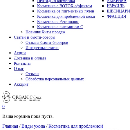
Пептидная косметика
АМЕРИКА
Косметика с BOTOX-эффектом
ИЗРАИЛЬ
Косметика от пигментных пятен
ШВЕЙЦАРИ
Косметика для проблемной кожи
ФРАНЦИЯ
Косметика с Ретинолом
Косметика с витамином С
Новинки
Хиты продаж
Статьи и бьюти-обзоры
Отзывы бьюти-блогеров
Интересные статьи
Акции
Доставка и оплата
Контакты
О нас
Отзывы
Обработка персональных данных
Аккаунт
0
Ваша корзина пока пуста.
Главная
/
Виды ухода
/
Косметика для проблемной