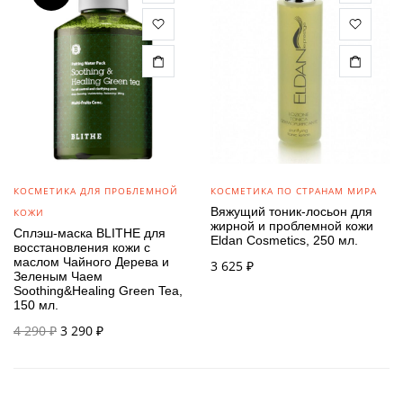
КОСМЕТИКА ДЛЯ ПРОБЛЕМНОЙ
КОСМЕТИКА ПО СТРАНАМ МИРА
Вяжущий тоник-лосьон для
КОЖИ
жирной и проблемной кожи
Сплэш-маска BLITHE для
Eldan Cosmetics, 250 мл.
восстановления кожи с
маслом Чайного Дерева и
3 625
₽
Зеленым Чаем
Soothing&Healing Green Tea,
150 мл.
Первоначальная
Текущая
4 290
₽
3 290
₽
цена
цена:
составляла
3 290 ₽.
4 290 ₽.