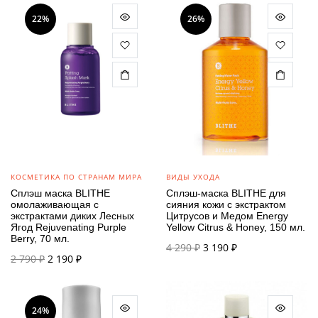
22%
26%
КОСМЕТИКА ПО СТРАНАМ МИРА
ВИДЫ УХОДА
Сплэш маска BLITHE
Сплэш-маска BLITHE для
омолаживающая с
сияния кожи с экстрактом
экстрактами диких Лесных
Цитрусов и Медом Energy
Ягод Rejuvenating Purple
Yellow Citrus & Honey, 150 мл.
Berry, 70 мл.
Первоначальная
Текущая
4 290
₽
3 190
₽
Первоначальная
Текущая
2 790
₽
2 190
₽
цена
цена:
цена
цена:
составляла
3 190 ₽.
составляла
2 190 ₽.
4 290 ₽.
2 790 ₽.
24%