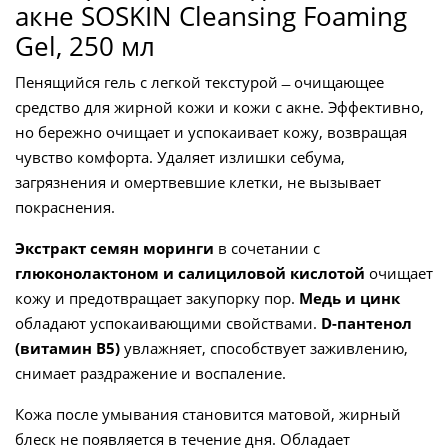
акне SOSKIN Cleansing Foaming
количество
Gel, 250 мл
Пенящийся гель с легкой текстурой ̶ очищающее
средство для жирной кожи и кожи с акне. Эффективно,
но бережно очищает и успокаивает кожу, возвращая
чувство комфорта. Удаляет излишки себума,
загрязнения и омертвевшие клетки, не вызывает
покраснения.
Экстракт семян моринги
в сочетании с
глюконолактоном и салициловой кислотой
очищает
кожу и предотвращает закупорку пор.
Медь и цинк
обладают успокаивающими свойствами.
D-пантенол
(витамин В5)
увлажняет, способствует заживлению,
снимает раздражение и воспаление.
Кожа после умывания становится матовой, жирный
блеск не появляется в течение дня. Обладает