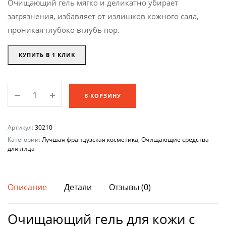
Очищающий гель мягко и деликатно убирает
загрязнения, избавляет от излишков кожного сала,
проникая глубоко вглубь пор.
КУПИТЬ В 1 КЛИК
Очищающий
В КОРЗИНУ
гель
для
кожи
Артикул:
30210
с
Категории:
Лучшая французская косметика
,
Очищающие средства
акне
для лица
SOSKIN
Cleansing
Foaming
Описание
Детали
Отзывы (0)
Gel,
250
Очищающий гель для кожи с
мл