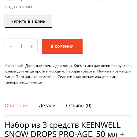
под глазами.
КУПИТЬ В 1 КЛИК
Набор
В КОРЗИНУ
из
3
средств
Категорий:
Дневные кремы для лица
,
Косметика для кожи вокруг глаз
,
KEENWELL
Кремы для лица против морщин
,
Наборы красоты
,
Ночные кремы для
лица
,
Пептидная косметика
,
Селективная косметика для лица
,
SNOW
Сыворотки для лица
DROPS
PRO-
AGE,
Описание
Детали
Отзывы (0)
50
мл
Набор из 3 средств KEENWELL
+
30
SNOW DROPS PRO-AGE, 50 мл +