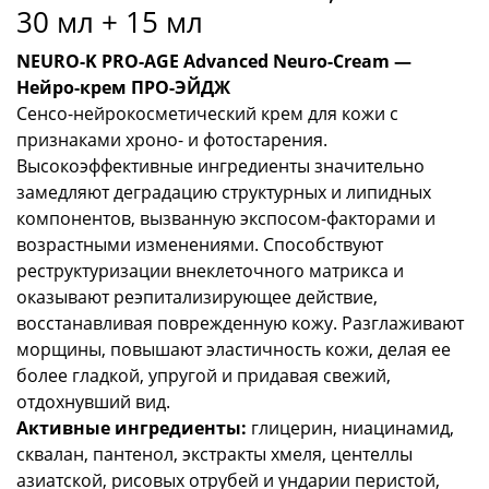
мл
30 мл + 15 мл
+
15
NEURO-K PRO-AGE Advanced Neuro-Cream —
мл
Нейро-крем ПРО-ЭЙДЖ
количество
Сенсо-нейрокосметический крем для кожи с
признаками хроно- и фотостарения.
Высокоэффективные ингредиенты значительно
замедляют деградацию структурных и липидных
компонентов, вызванную экспосом-факторами и
возрастными изменениями. Способствуют
реструктуризации внеклеточного матрикса и
оказывают реэпитализирующее действие,
восстанавливая поврежденную кожу. Разглаживают
морщины, повышают эластичность кожи, делая ее
более гладкой, упругой и придавая свежий,
отдохнувший вид.
Активные ингредиенты:
глицерин, ниацинамид,
сквалан, пантенол, экстракты хмеля, центеллы
азиатской, рисовых отрубей и ундарии перистой,