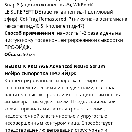
Snap 8 (ацетил октапептид-3), WKPep®
LEISUREPEPTIDE (ацетил дипептид-1 цетиловый
эфир), Col-Frag Remastered ™ (никотиана бентамиана
гексапептид-40 SH-полипептид-47).
Способ применения:
наносить 1-2 раза в день на
чистую кожу после концентрированной сыворотки
ПРО-ЭЙДЖ.
Объем:
50 мл
NEURO-K PRO-AGE Advanced Neuro-Serum —
Нейро-сыворотка ПРО-ЭЙДЖ
Концентрированная сыворотка с нейро- и
сенсокосметическими ингредиентами, включая
растительные экстракты и инновационный пептид с
антивозрастным действием. Предназначена для
кожи с признаками фото- и хроностарения,
недостаточной эластичностью и упругостью,
несовершенным контуром лица. Способствует
предотвращению деградации структурных и