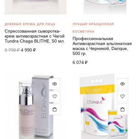
ДНЕВНЫЕ КРЕМЫ ДЛЯ ЛИЦА
ЛУЧШАЯ ФРАНЦУЗСКАЯ
Спрессованная сыворотка-
КОСМЕТИКА
крем антивозрастная с Чагой
Профессиональная
Tundra Chaga BLITHE, 50 мл.
Антивозрастная альгинатная
Первоначальная
Текущая
маска с Черникой, Darique,
5 790
₽
4 990
₽
500 гр.
цена
цена:
составляла
4 990 ₽.
6 074
₽
5 790 ₽.