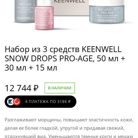
Набор из 3 средств KEENWELL
SNOW DROPS PRO-AGE, 50 мл +
30 мл + 15 мл
12 744
₽
В НАЛИЧИИ
4 ПЛАТЕЖА ПО 3186 ₽
Разглаживают морщины, повышают эластичность кожи,
делая ее более гладкой, упругой и придавая свежий,
отдохнувший вид. Уменьшаются темные круги и мешки