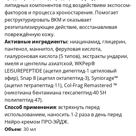
липидных компонентов под воздействием экспосом-
факторов и процесса хроностарения. Помогает
реструктурировать ВКМ и оказывает
реэпитализирующее действие, восстанавливая
повреждённую кожу.
Активные ингредиенты:
ниацинамид, глицерин,
пантенол, маннитол, феруловая кислота,
гиалуроновая кислота (5 типов), экстракты ундарии,
хмеля и центеллы азиатской, WKPep®
LEISUREPEPTIDE (ацетил дипептид-1 цетиловый
эфир), Snap 8 (ацетил октапептид-3), Syniorage™
(ацетил тетрапептид-11), Col-Frag Remastered ™
(никотиана бентамиана гексапептид-40 SH
полипептид-47).
Способ применения
: встряхнуть перед
использованием, наносить 1-2 раза в день перед
Нейро-кремом ПРО-ЭЙДЖ.
Объем
: 30 мл