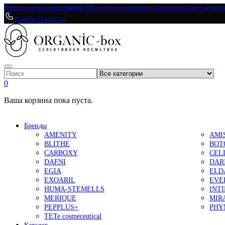
Новым покупателям
скидка 5%
на весь ассортимент магазина по коду купон
8 (495) 233-64-54
0
Ваша корзина пока пуста.
Бренды
AMENITY
AMI
BLITHE
BOT
CARBOXY
CEL
DAFNI
DAR
EGIA
ELD
EXOARIL
EVE
HUMA-STEMELLS
INT
MERIQUE
MIR
PEPPLUS+
PHY
TETe cosmeceutical