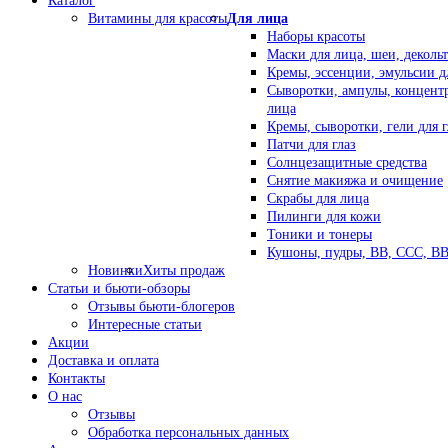
Каталог
Витамины для красоты
Для лица
Наборы красоты
Маски для лица, шеи, декольт
Кремы, эссенции, эмульсии д
Сыворотки, ампулы, концент
лица
Кремы, сыворотки, гели для г
Патчи для глаз
Солнцезащитные средства
Снятие макияжа и очищение
Скрабы для лица
Пилинги для кожи
Тоники и тонеры
Кушоны, пудры, ВВ, ССС, В
Новинки
Хиты продаж
Статьи и бьюти-обзоры
Отзывы бьюти-блогеров
Интересные статьи
Акции
Доставка и оплата
Контакты
О нас
Отзывы
Обработка персональных данных