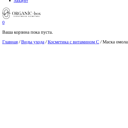
Аккаунт
0
Ваша корзина пока пуста.
Главная
/
Виды ухода
/
Косметика с витамином С
/
Маска омол