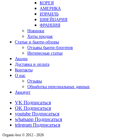
КОРЕЯ
АМЕРИКА
ИЗРАИЛЬ
ШВЕЙЦАРИЯ
ФРАНЦИЯ
Новинки
Хиты продаж
Статьи и бьюти-обзоры
Отзывы бьюти-блогеров
Интересные статьи
Акции
Доставка и оплата
Контакты
О нас
Отзывы
Обработка персональных данных
Аккаунт
VK
Подписаться
OK
Подписаться
youtube
Подписаться
whatsapp
Подписаться
telegram
Подписаться
Organic-box © 2012 - 2026