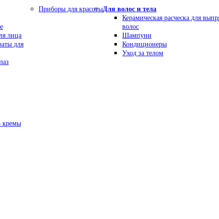
Приборы для красоты
Для волос и тела
Керамическая расческа для вып
е
волос
ля лица
Шампуни
раты для
Кондиционеры
Уход за телом
лаз
В кремы