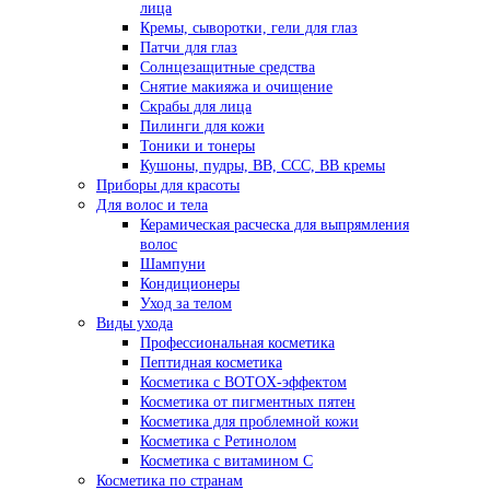
лица
Кремы, сыворотки, гели для глаз
Патчи для глаз
Солнцезащитные средства
Снятие макияжа и очищение
Скрабы для лица
Пилинги для кожи
Тоники и тонеры
Кушоны, пудры, ВВ, ССС, ВВ кремы
Приборы для красоты
Для волос и тела
Керамическая расческа для выпрямления
волос
Шампуни
Кондиционеры
Уход за телом
Виды ухода
Профессиональная косметика
Пептидная косметика
Косметика с BOTOX-эффектом
Косметика от пигментных пятен
Косметика для проблемной кожи
Косметика с Ретинолом
Косметика с витамином С
Косметика по странам