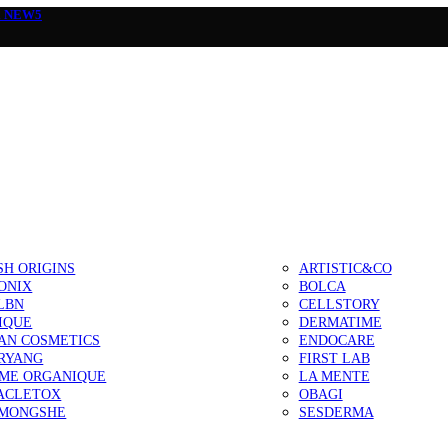
а
NEW5
SH ORIGINS
ARTISTIC&CO
ONIX
BOLCA
LBN
CELLSTORY
IQUE
DERMATIME
AN COSMETICS
ENDOCARE
RYANG
FIRST LAB
IME ORGANIQUE
LA MENTE
ACLETOX
OBAGI
MONGSHE
SESDERMA