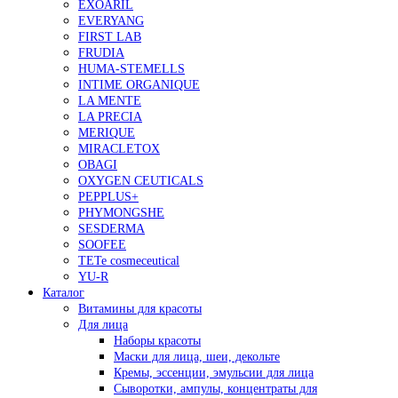
EXOARIL
EVERYANG
FIRST LAB
FRUDIA
HUMA-STEMELLS
INTIME ORGANIQUE
LA MENTE
LA PRECIA
MERIQUE
MIRACLETOX
OBAGI
OXYGEN CEUTICALS
PEPPLUS+
PHYMONGSHE
SESDERMA
SOOFEE
TETe cosmeceutical
YU-R
Каталог
Витамины для красоты
Для лица
Наборы красоты
Маски для лица, шеи, декольте
Кремы, эссенции, эмульсии для лица
Сыворотки, ампулы, концентраты для