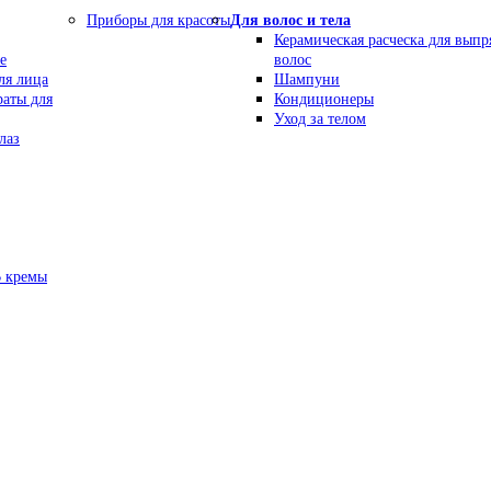
Приборы для красоты
Для волос и тела
Керамическая расческа для вып
е
волос
ля лица
Шампуни
раты для
Кондиционеры
Уход за телом
лаз
В кремы