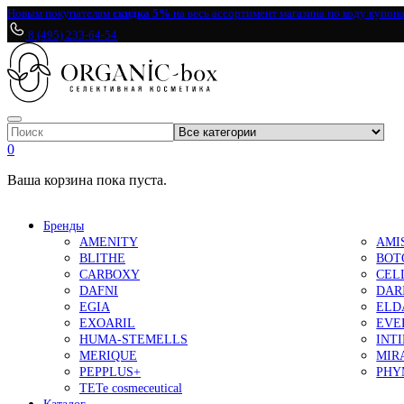
Новым покупателям
скидка 5%
на весь ассортимент магазина по коду купон
8 (495) 233-64-54
0
Ваша корзина пока пуста.
Бренды
AMENITY
AMI
BLITHE
BOT
CARBOXY
CEL
DAFNI
DAR
EGIA
ELD
EXOARIL
EVE
HUMA-STEMELLS
INT
MERIQUE
MIR
PEPPLUS+
PHY
TETe cosmeceutical