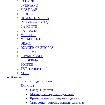
EXOARIL
EVERYANG
FIRST LAB
FRUDIA
HUMA-STEMELLS
INTIME ORGANIQUE
LA MENTE
LA PRECIA
MERIQUE
MIRACLETOX
OBAGI
OXYGEN CEUTICALS
PEPPLUS+
PHYMONGSHE
SESDERMA
SOOFEE
TETe cosmeceutical
YU-R
Каталог
Витамины для красоты
Для лица
Наборы красоты
Маски для лица, шеи, декольте
Кремы, эссенции, эмульсии для лица
Сыворотки, ампулы, концентраты для