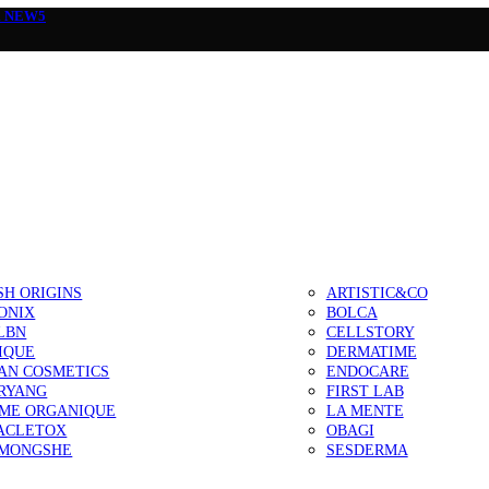
а
NEW5
SH ORIGINS
ARTISTIC&CO
ONIX
BOLCA
LBN
CELLSTORY
IQUE
DERMATIME
AN COSMETICS
ENDOCARE
RYANG
FIRST LAB
IME ORGANIQUE
LA MENTE
ACLETOX
OBAGI
MONGSHE
SESDERMA