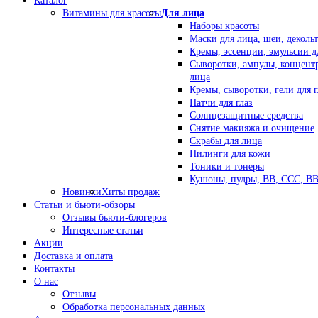
Каталог
Витамины для красоты
Для лица
Наборы красоты
Маски для лица, шеи, декольт
Кремы, эссенции, эмульсии д
Сыворотки, ампулы, концент
лица
Кремы, сыворотки, гели для г
Патчи для глаз
Солнцезащитные средства
Снятие макияжа и очищение
Скрабы для лица
Пилинги для кожи
Тоники и тонеры
Кушоны, пудры, ВВ, ССС, В
Новинки
Хиты продаж
Статьи и бьюти-обзоры
Отзывы бьюти-блогеров
Интересные статьи
Акции
Доставка и оплата
Контакты
О нас
Отзывы
Обработка персональных данных