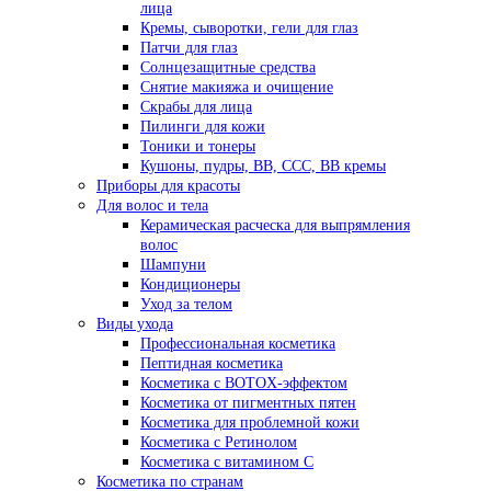
лица
Кремы, сыворотки, гели для глаз
Патчи для глаз
Солнцезащитные средства
Снятие макияжа и очищение
Скрабы для лица
Пилинги для кожи
Тоники и тонеры
Кушоны, пудры, ВВ, ССС, ВВ кремы
Приборы для красоты
Для волос и тела
Керамическая расческа для выпрямления
волос
Шампуни
Кондиционеры
Уход за телом
Виды ухода
Профессиональная косметика
Пептидная косметика
Косметика с BOTOX-эффектом
Косметика от пигментных пятен
Косметика для проблемной кожи
Косметика с Ретинолом
Косметика с витамином С
Косметика по странам