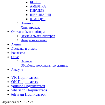
КОРЕЯ
АМЕРИКА
ИЗРАИЛЬ
ШВЕЙЦАРИЯ
ФРАНЦИЯ
Новинки
Хиты продаж
Статьи и бьюти-обзоры
Отзывы бьюти-блогеров
Интересные статьи
Акции
Доставка и оплата
Контакты
О нас
Отзывы
Обработка персональных данных
Аккаунт
VK
Подписаться
OK
Подписаться
youtube
Подписаться
whatsapp
Подписаться
telegram
Подписаться
Organic-box © 2012 - 2026