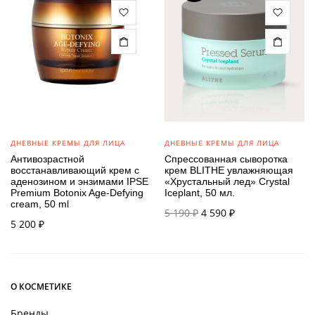
ДНЕВНЫЕ КРЕМЫ ДЛЯ ЛИЦА
ДНЕВНЫЕ КРЕМЫ ДЛЯ ЛИЦА
Антивозрастной
Спрессованная сыворотка
восстанавливающий крем с
крем BLITHE увлажняющая
аденозином и энзимами IPSE
«Хрустальный лед» Crystal
Premium Botonix Age-Defying
Iceplant, 50 мл.
cream, 50 ml
Первоначальная
Текущая
5 190
₽
4 590
₽
5 200
₽
цена
цена:
составляла
4 590 ₽.
5 190 ₽.
О КОСМЕТИКЕ
Бренды