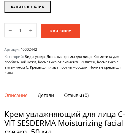
КУПИТЬ В 1 КЛИК
Крем
В КОРЗИНУ
увлажняющий
для
лица
Артикул:
40002442
C-
Категорий:
Виды ухода
,
Дневные кремы для лица
,
Косметика для
VIT
проблемной кожи
,
Косметика от пигментных пятен
,
Косметика с
витамином С
,
Кремы для лица против морщин
,
Ночные кремы для
SESDERMA
лица
Moisturizing
facial
cream,
Описание
Детали
Отзывы (0)
50
мл
Крем увлажняющий для лица C-
количество
VIT SESDERMA Moisturizing facial
cream, 50 мл