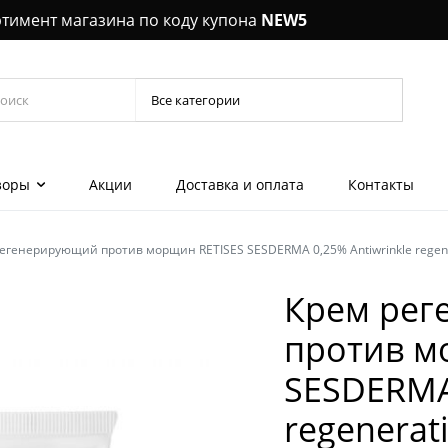
ртимент магазина по коду купона
NEW5
зоры
Акции
Доставка и оплата
Контакты
егенерирующий против морщин RETISES SESDERMA 0,25% Antiwrinkle regene
Керамич
выпрямл
Крем ре
шеи, декольте
Шампун
против м
 эмульсии для
Кондиц
SESDERMA 
лы, концентраты
Уход за 
regenerat
 гели для глаз