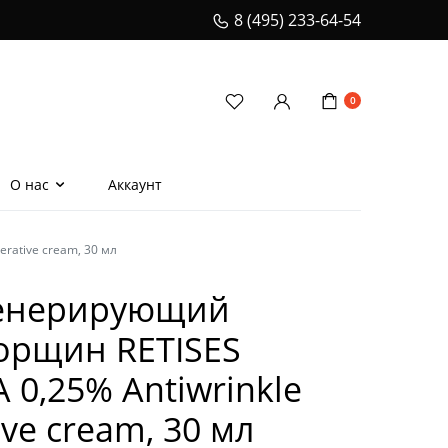
8 (495) 233-64-54
0
О нас
Аккаунт
rative cream, 30 мл
еская расческа для
ения волос
генерирующий
и
орщин RETISES
ионеры
0,25% Antiwrinkle
телом
ive cream, 30 мл