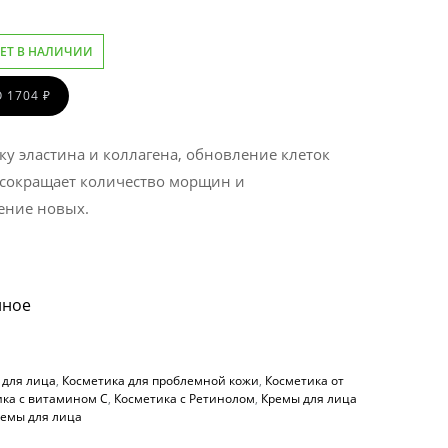
ЕТ В НАЛИЧИИ
 1704 ₽
у эластина и коллагена, обновление клеток
 сокращает количество морщин и
ение новых.
нное
 для лица
,
Косметика для проблемной кожи
,
Косметика от
ика с витамином С
,
Косметика с Ретинолом
,
Кремы для лица
емы для лица