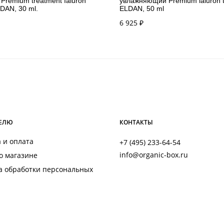
 Premium treatment Ialuron
увлажняющий Premium ialuron 
DAN, 30 ml.
ELDAN, 50 ml
6 925
₽
ЕЛЮ
КОНТАКТЫ
 и оплата
+7 (495) 233-64-54
info@organic-box.ru
о магазине
а обработки персональных