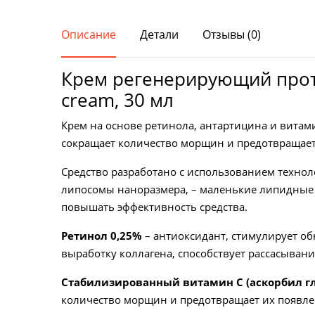
Косметика с витамином С
Описание
Детали
Отзывы (0)
Крем регенерирующий проти
cream, 30 мл
Крем на основе ретинола, антартицина и витами
сокращает количество морщин и предотвращает 
Средство разработано с использованием техно
липосомы наноразмера, – маленькие липидные 
повышать эффективность средства.
Ретинол 0,25%
– антиоксидант, стимулирует об
выработку коллагена, способствует рассасыван
Стабилизированный витамин С (аскорбил г
количество морщин и предотвращает их появлени