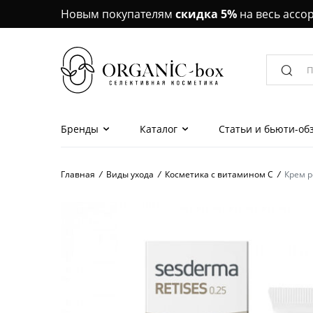
Новым покупателям
скидка 5%
на весь ассо
Бренды
Каталог
Статьи и бьюти-об
Главная
/
Виды ухода
/
Косметика с витамином С
/
Крем р
Наборы красоты
Маски для лица, 
Кремы, эссенции,
лица
Сыворотки, ампу
для лица
Кремы, сыворотки,