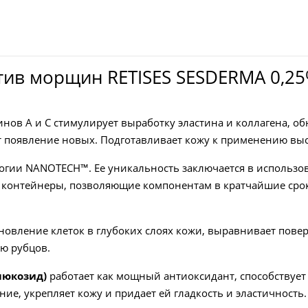
в морщин RETISES SESDERMA 0,25% 
нов А и С стимулирует выработку эластина и коллагена, об
появление новых. Подготавливает кожу к применению высок
логии NANOTECH™. Ее уникальность заключается в использ
контейнеры, позволяющие компонентам в кратчайшие срок
новление клеток в глубоких слоях кожи, выравнивает повер
ию рубцов.
люкозид)
работает как мощный антиоксидант, способствует
е, укрепляет кожу и придает ей гладкость и эластичность.