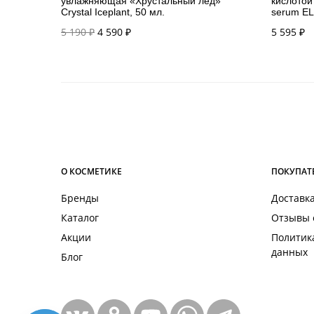
увлажняющая «Хрустальный лед»
кислотой
Crystal Iceplant, 50 мл.
serum EL
Первоначальная
Текущая
5 190
₽
4 590
₽
5 595
₽
цена
цена:
составляла
4 590 ₽.
5 190 ₽.
О КОСМЕТИКЕ
ПОКУПАТ
Бренды
Доставка
Каталог
Отзывы 
Акции
Политик
данных
Блог