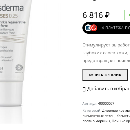
6 816
₽
средства
Н
и очищение
4 ПЛАТЕЖА ПО
и
Стимулирует выработк
глубоких слоев кожи,
предотвращает появл
В, ССС, ВВ кремы
КУПИТЬ В 1 КЛИК
Добавить в избра
КА
Ь
Артикул:
40000067
АРИЯ
Категорий:
Дневные кремы
пигментных пятен
,
Космет
ИЯ
против морщин
,
Ночные кр