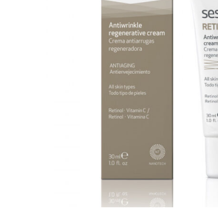
Патчи для глаз
Солнцезащитные 
Снятие макияжа 
Скрабы для лица
Пилинги для кож
Тоники и тонеры
Кушоны, пудры, В
Профессиональная косметика
КОРЕЯ
Пептидная косметика
АМЕРИ
Косметика с BOTOX-эффектом
ИЗРАИЛ
Косметика от пигментных пятен
ШВЕЙЦ
Косметика для проблемной кожи
ФРАНЦ
Косметика с Ретинолом