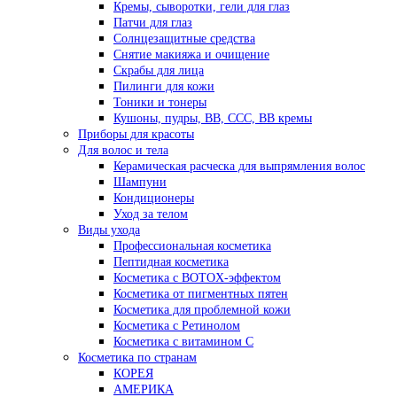
Кремы, сыворотки, гели для глаз
Патчи для глаз
Солнцезащитные средства
Снятие макияжа и очищение
Скрабы для лица
Пилинги для кожи
Тоники и тонеры
Кушоны, пудры, ВВ, ССС, ВВ кремы
Приборы для красоты
Для волос и тела
Керамическая расческа для выпрямления волос
Шампуни
Кондиционеры
Уход за телом
Виды ухода
Профессиональная косметика
Пептидная косметика
Косметика с BOTOX-эффектом
Косметика от пигментных пятен
Косметика для проблемной кожи
Косметика с Ретинолом
Косметика с витамином С
Косметика по странам
КОРЕЯ
АМЕРИКА