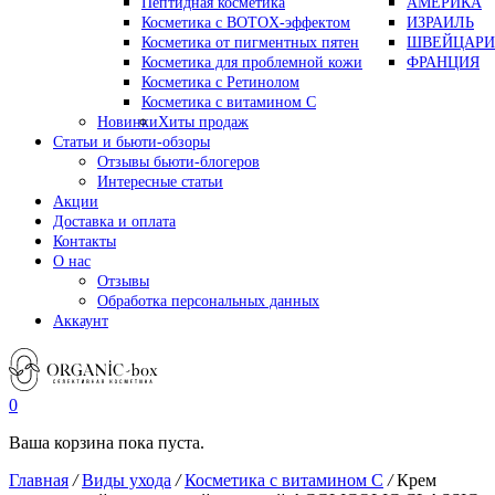
Пептидная косметика
АМЕРИКА
Косметика с BOTOX-эффектом
ИЗРАИЛЬ
Косметика от пигментных пятен
ШВЕЙЦАРИ
Косметика для проблемной кожи
ФРАНЦИЯ
Косметика с Ретинолом
Косметика с витамином С
Новинки
Хиты продаж
Статьи и бьюти-обзоры
Отзывы бьюти-блогеров
Интересные статьи
Акции
Доставка и оплата
Контакты
О нас
Отзывы
Обработка персональных данных
Аккаунт
0
Ваша корзина пока пуста.
Главная
/
Виды ухода
/
Косметика с витамином С
/
Крем