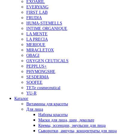
EXOARIL
EVERYANG
FIRST LAB
FRUDIA
HUMA-STEMELLS
INTIME ORGANIQUE
LA MENTE
LA PRECIA
MERIQUE
MIRACLETOX
OBAGI
OXYGEN CEUTICALS
PEPPLUS+
PHYMONGSHE
SESDERMA
SOOFEE
TETe cosmeceutical
YU-R
Каталог
Витамины для красоты
Для лица
Наборы красоты
Маски для лица, шеи, декольте
Кремы, эссенции, эмульсии для лица
Сыворотки, ампулы, концентраты для лица