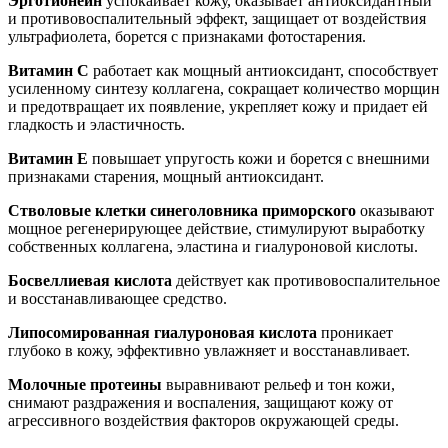
Эрготионеин
успокаивает кожу, оказывает антиоксидантный
и противовоспалительный эффект, защищает от воздействия
ультрафиолета, борется с признаками фотостарения.
Витамин С
работает как мощный антиоксидант, способствует
усиленному синтезу коллагена, сокращает количество морщин
и предотвращает их появление, укрепляет кожу и придает ей
гладкость и эластичность.
Витамин Е
повышает упругость кожи и борется с внешними
признаками старения, мощный антиоксидант.
Стволовые клетки синеголовника приморского
оказывают
мощное регенерирующее действие, стимулируют выработку
собственных коллагена, эластина и гиалуроновой кислоты.
Босвеллиевая кислота
действует как противовоспалительное
и восстанавливающее средство.
Липосомированная гиалуроновая кислота
проникает
глубоко в кожу, эффективно увлажняет и восстанавливает.
Молочные протеины
выравнивают рельеф и тон кожи,
снимают раздражения и воспаления, защищают кожу от
агрессивного воздействия факторов окружающей среды.