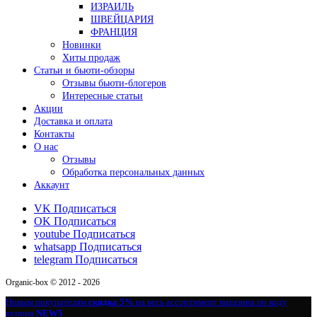
ИЗРАИЛЬ
ШВЕЙЦАРИЯ
ФРАНЦИЯ
Новинки
Хиты продаж
Статьи и бьюти-обзоры
Отзывы бьюти-блогеров
Интересные статьи
Акции
Доставка и оплата
Контакты
О нас
Отзывы
Обработка персональных данных
Аккаунт
VK
Подписаться
OK
Подписаться
youtube
Подписаться
whatsapp
Подписаться
telegram
Подписаться
Organic-box © 2012 - 2026
Новым покупателям
скидка 5%
на весь ассортимент магазина по коду
купона
NEW5