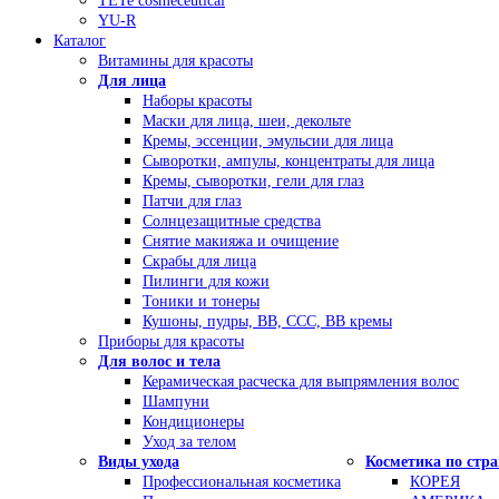
TETe cosmeceutical
YU-R
Каталог
Витамины для красоты
Для лица
Наборы красоты
Маски для лица, шеи, декольте
Кремы, эссенции, эмульсии для лица
Сыворотки, ампулы, концентраты для лица
Кремы, сыворотки, гели для глаз
Патчи для глаз
Солнцезащитные средства
Снятие макияжа и очищение
Скрабы для лица
Пилинги для кожи
Тоники и тонеры
Кушоны, пудры, ВВ, ССС, ВВ кремы
Приборы для красоты
Для волос и тела
Керамическая расческа для выпрямления волос
Шампуни
Кондиционеры
Уход за телом
Виды ухода
Косметика по стр
Профессиональная косметика
КОРЕЯ