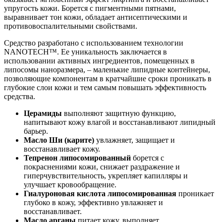
упругость кожи. Борется с пигментными пятнами,
выравнивает тон кожи, обладает антисептическими и
противовоспалительными свойствами.
Средство разработано с использованием технологии
NANOTECH™. Ее уникальность заключается в
использовании активных ингредиентов, помещенных в
липосомы наноразмера, – маленькие липидные контейнеры,
позволяющие компонентам в кратчайшие сроки проникать в
глубокие слои кожи и тем самым повышать эффективность
средства.
Церамиды
выполняют защитную функцию,
напитывают кожу влагой и восстанавливают липидный
барьер.
Масло Ши (карите)
увлажняет, защищает и
восстанавливает кожу.
Тепренон липосомированный
борется с
покраснениями кожи, снижает раздражение и
гиперчувствительность, укрепляет капилляры и
улучшает кровообращение.
Гиалуроновая кислота липосомированная
проникает
глубоко в кожу, эффективно увлажняет и
восстанавливает.
Масло арганы
питает кожу, выполняет