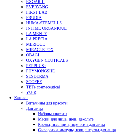
EXOARIL
EVERYANG
FIRST LAB
FRUDIA
HUMA-STEMELLS
INTIME ORGANIQUE
LA MENTE
LA PRECIA
MERIQUE
MIRACLETOX
OBAGI
OXYGEN CEUTICALS
PEPPLUS+
PHYMONGSHE
SESDERMA
SOOFEE
TETe cosmeceutical
YU-R
Каталог
Витамины для красоты
Для лица
Наборы красоты
Маски для лица, шеи, декольте
Кремы, эссенции, эмульсии для лица
Сыворотки, ампулы, концентраты для лица