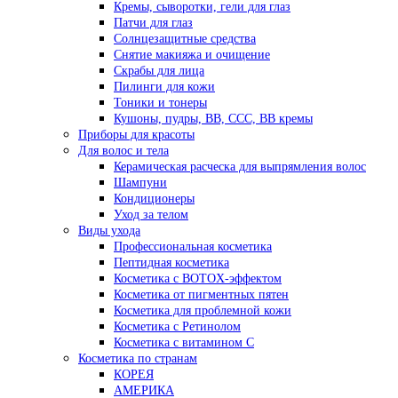
Кремы, сыворотки, гели для глаз
Патчи для глаз
Солнцезащитные средства
Снятие макияжа и очищение
Скрабы для лица
Пилинги для кожи
Тоники и тонеры
Кушоны, пудры, ВВ, ССС, ВВ кремы
Приборы для красоты
Для волос и тела
Керамическая расческа для выпрямления волос
Шампуни
Кондиционеры
Уход за телом
Виды ухода
Профессиональная косметика
Пептидная косметика
Косметика с BOTOX-эффектом
Косметика от пигментных пятен
Косметика для проблемной кожи
Косметика с Ретинолом
Косметика с витамином С
Косметика по странам
КОРЕЯ
АМЕРИКА