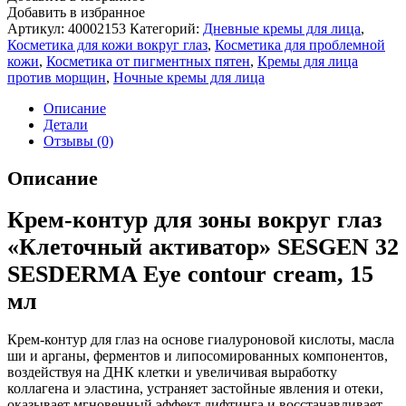
Добавить в избранное
Артикул:
40002153
Категорий:
Дневные кремы для лица
,
Косметика для кожи вокруг глаз
,
Косметика для проблемной
кожи
,
Косметика от пигментных пятен
,
Кремы для лица
против морщин
,
Ночные кремы для лица
Описание
Детали
Отзывы (0)
Описание
Крем-контур для зоны вокруг глаз
«Клеточный активатор» SESGEN 32
SESDERMA Eye contour cream, 15
мл
Крем-контур для глаз на основе гиалуроновой кислоты, масла
ши и арганы, ферментов и липосомированных компонентов,
воздействуя на ДНК клетки и увеличивая выработку
коллагена и эластина, устраняет застойные явления и отеки,
оказывает мгновенный эффект лифтинга и восстанавливает