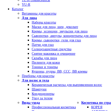
TETe cosmeceutical
YU-R
Каталог
Витамины для красоты
Для лица
Наборы красоты
Маски для лица, шеи, декольте
Кремы, эссенции, эмульсии для лица
Сыворотки, ампулы, концентраты для лица
Кремы, сыворотки, гели для глаз
Патчи для глаз
Солнцезащитные средства
Снятие макияжа и очищение
Скрабы для лица
Пилинги для кожи
Тоники и тонеры
Кушоны, пудры, ВВ, ССС, ВВ кремы
Приборы для красоты
Для волос и тела
Керамическая расческа для выпрямления волос
Шампуни
Кондиционеры
Уход за телом
Виды ухода
Косметика по стр
Профессиональная косметика
КОРЕЯ