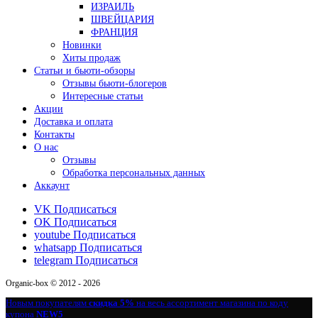
ИЗРАИЛЬ
ШВЕЙЦАРИЯ
ФРАНЦИЯ
Новинки
Хиты продаж
Статьи и бьюти-обзоры
Отзывы бьюти-блогеров
Интересные статьи
Акции
Доставка и оплата
Контакты
О нас
Отзывы
Обработка персональных данных
Аккаунт
VK
Подписаться
OK
Подписаться
youtube
Подписаться
whatsapp
Подписаться
telegram
Подписаться
Organic-box © 2012 - 2026
Новым покупателям
скидка 5%
на весь ассортимент магазина по коду
купона
NEW5