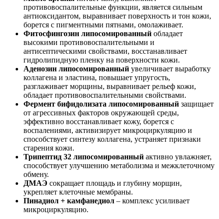
противовоспалительные функции, является сильным
антиоксидантом, выравнивает поверхность и тон кожи,
борется с пигментными пятнами, омолаживает.
Фитосфингозин липосомированный
обладает
высокими противовоспалительными и
антисептическими свойствами, восстанавливает
гидролипидную пленку на поверхности кожи.
Аденозин липосомированный
увеличивает выработку
коллагена и эластина, повышает упругость,
разглаживает морщины, выравнивает рельеф кожи,
обладает противовоспалительными свойствами.
Фермент бифидолизата липосомированный
защищает
от агрессивных факторов окружающей среды,
эффективно восстанавливает кожу, борется с
воспалениями, активизирует микроциркуляцию и
способствует синтезу коллагена, устраняет признаки
старения кожи.
Трипептид 32 липосомированный
активно увлажняет,
способствует улучшению метаболизма и межклеточному
обмену.
ДМАЭ
сокращает площадь и глубину морщин,
укрепляет клеточные мембраны.
Пинадиол + камфанедиол
– комплекс усиливает
микроциркуляцию.