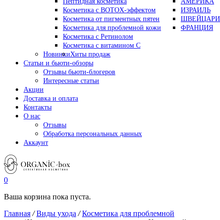
Пептидная косметика
АМЕРИКА
Косметика с BOTOX-эффектом
ИЗРАИЛЬ
Косметика от пигментных пятен
ШВЕЙЦАРИ
Косметика для проблемной кожи
ФРАНЦИЯ
Косметика с Ретинолом
Косметика с витамином С
Новинки
Хиты продаж
Статьи и бьюти-обзоры
Отзывы бьюти-блогеров
Интересные статьи
Акции
Доставка и оплата
Контакты
О нас
Отзывы
Обработка персональных данных
Аккаунт
0
Ваша корзина пока пуста.
Главная
/
Виды ухода
/
Косметика для проблемной