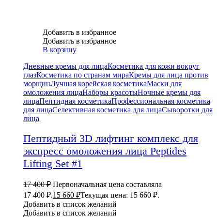
Добавить в избранное
Добавить в избранное
В корзину
Дневные кремы для лица
Косметика для кожи вокруг
глаз
Косметика по странам мира
Кремы для лица против
морщин
Лучшая корейская косметика
Маски для
омоложения лица
Наборы красоты
Ночные кремы для
лица
Пептидная косметика
Профессиональная косметика
для лица
Селективная косметика для лица
Сыворотки для
лица
Пептидный 3D лифтинг комплекс для
экспресс омоложения лица Peptides
Lifting Set #1
17 400
₽
Первоначальная цена составляла
17 400 ₽.
15 660
₽
Текущая цена: 15 660 ₽.
Добавить в список желаний
Добавить в список желаний