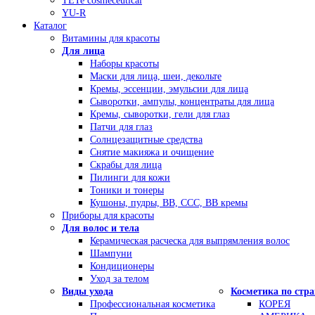
TETe cosmeceutical
YU-R
Каталог
Витамины для красоты
Для лица
Наборы красоты
Маски для лица, шеи, декольте
Кремы, эссенции, эмульсии для лица
Сыворотки, ампулы, концентраты для лица
Кремы, сыворотки, гели для глаз
Патчи для глаз
Солнцезащитные средства
Снятие макияжа и очищение
Скрабы для лица
Пилинги для кожи
Тоники и тонеры
Кушоны, пудры, ВВ, ССС, ВВ кремы
Приборы для красоты
Для волос и тела
Керамическая расческа для выпрямления волос
Шампуни
Кондиционеры
Уход за телом
Виды ухода
Косметика по стр
Профессиональная косметика
КОРЕЯ