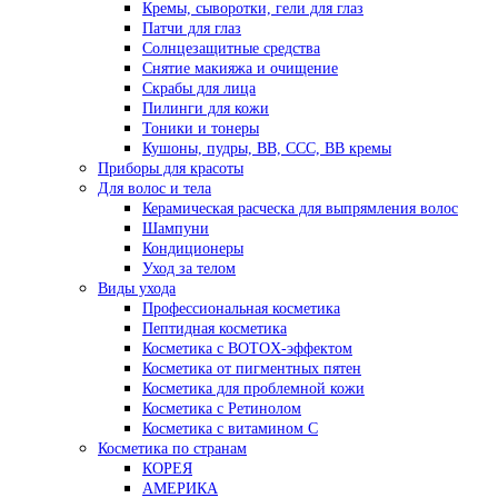
Кремы, сыворотки, гели для глаз
Патчи для глаз
Солнцезащитные средства
Снятие макияжа и очищение
Скрабы для лица
Пилинги для кожи
Тоники и тонеры
Кушоны, пудры, ВВ, ССС, ВВ кремы
Приборы для красоты
Для волос и тела
Керамическая расческа для выпрямления волос
Шампуни
Кондиционеры
Уход за телом
Виды ухода
Профессиональная косметика
Пептидная косметика
Косметика с BOTOX-эффектом
Косметика от пигментных пятен
Косметика для проблемной кожи
Косметика с Ретинолом
Косметика с витамином С
Косметика по странам
КОРЕЯ
АМЕРИКА