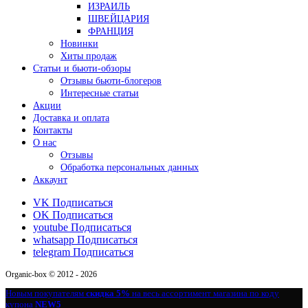
ИЗРАИЛЬ
ШВЕЙЦАРИЯ
ФРАНЦИЯ
Новинки
Хиты продаж
Статьи и бьюти-обзоры
Отзывы бьюти-блогеров
Интересные статьи
Акции
Доставка и оплата
Контакты
О нас
Отзывы
Обработка персональных данных
Аккаунт
VK
Подписаться
OK
Подписаться
youtube
Подписаться
whatsapp
Подписаться
telegram
Подписаться
Organic-box © 2012 - 2026
Новым покупателям
скидка 5%
на весь ассортимент магазина по коду
купона
NEW5