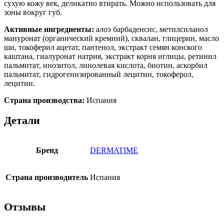
сухую кожу век, деликатно втирать. Можно использовать для
зоны вокруг губ.
Активные ингредиенты:
алоэ барбаденсис, метилсиланол
мануронат (органический кремний), сквалан, глицерин, масло
ши, токоферил ацетат, пантенол, экстракт семян конского
каштана, гиалуронат натрия, экстракт корня иглицы, ретинил
пальмитат, инозитол, линолевая кислота, биотин, аскорбил
пальмитат, гидрогенизированный лецитин, токоферол,
лецитин.
Страна производства:
Испания
Детали
Бренд
DERMATIME
Страна производитель
Испания
Отзывы