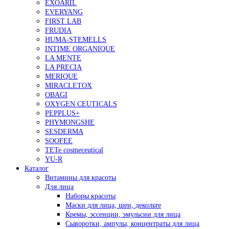
EXOARIL
EVERYANG
FIRST LAB
FRUDIA
HUMA-STEMELLS
INTIME ORGANIQUE
LA MENTE
LA PRECIA
MERIQUE
MIRACLETOX
OBAGI
OXYGEN CEUTICALS
PEPPLUS+
PHYMONGSHE
SESDERMA
SOOFEE
TETe cosmeceutical
YU-R
Каталог
Витамины для красоты
Для лица
Наборы красоты
Маски для лица, шеи, декольте
Кремы, эссенции, эмульсии для лица
Сыворотки, ампулы, концентраты для лица