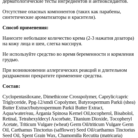
дерматологические тесты ингредиентов и антиоксидантов.
Отсутствие опасных компонентов (таких как парабены,
синтетические ароматизаторы и красители).
Способ применения:
Нанесите небольшое количество крема (2-3 нажатия дозатора)
на кожу лица и шеи, слегка массируя.
Не используйте средство во время беременности и кормления
грудью.
При возникновении аллергических реакций и длительном
раздражении прекратите применение средства.
Состав:
Cyclopentasiloxane, Dimethicone Crosspolymer, Caprylic/capric
Triglyceride, Ppg-12/smdi Copolymer, Butyrospermum Parkii (shea)
Butter Extract/butyrospermum Parkii Butter Extract,
Aqua/water/eau, Argania Spinosa Kernel Oil,tocopherol, Bisabolol,
Retinal, Tetrahexyldecyl Ascorbate, Titanium Dioxide, Tocopheryl
Acetate, Triticum Vulgare (wheat) Germ Oil/triticum Vulgare Germ
Oil, Carthamus Tinctorius (safflower) Seed Oil/carthamus Tinctorius
Seed Oil, Spent Grain Wax, Chamomilla Recutita (matricaria)