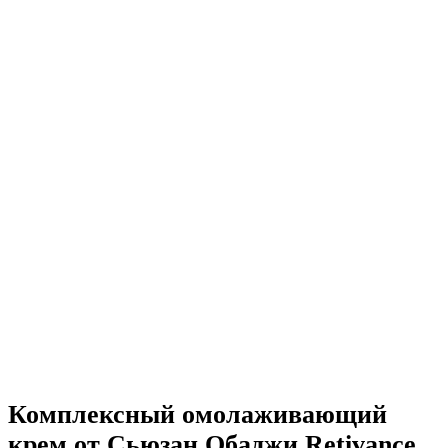
Комплексный омолаживающий
крем от Сьюзан Обаджи Retivance