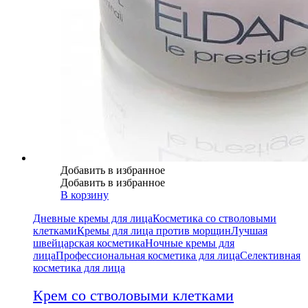
Добавить в избранное
Добавить в избранное
В корзину
Дневные кремы для лица
Косметика со стволовыми
клетками
Кремы для лица против морщин
Лучшая
швейцарская косметика
Ночные кремы для
лица
Профессиональная косметика для лица
Селективная
косметика для лица
Крем со стволовыми клетками