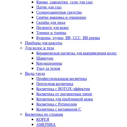
Кремы, сыворотки, гели для глаз
Патчи для глаз
Солнцезащитные средства
Снятие макияжа и очищение
Скрабы для лица
Пилинги для кожи
Тоники и тонеры
Кушоны, пудры, ВВ, ССС, ВВ кремы
Приборы для красоты
Для волос и тела
Керамическая расческа для выпрямления волос
Шампуни
Кондиционеры
Уход за телом
Виды ухода
Профессиональная косметика
Пептидная косметика
Косметика с BOTOX-эффектом
Косметика от пигментных пятен
Косметика для проблемной кожи
Косметика с Ретинолом
Косметика с витамином С
Косметика по странам
КОРЕЯ
АМЕРИКА