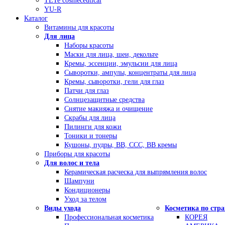
TETe cosmeceutical
YU-R
Каталог
Витамины для красоты
Для лица
Наборы красоты
Маски для лица, шеи, декольте
Кремы, эссенции, эмульсии для лица
Сыворотки, ампулы, концентраты для лица
Кремы, сыворотки, гели для глаз
Патчи для глаз
Солнцезащитные средства
Снятие макияжа и очищение
Скрабы для лица
Пилинги для кожи
Тоники и тонеры
Кушоны, пудры, ВВ, ССС, ВВ кремы
Приборы для красоты
Для волос и тела
Керамическая расческа для выпрямления волос
Шампуни
Кондиционеры
Уход за телом
Виды ухода
Косметика по стр
Профессиональная косметика
КОРЕЯ