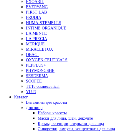
EXOARIL
EVERYANG
FIRST LAB
FRUDIA
HUMA-STEMELLS
INTIME ORGANIQUE
LA MENTE
LA PRECIA
MERIQUE
MIRACLETOX
OBAGI
OXYGEN CEUTICALS
PEPPLUS+
PHYMONGSHE
SESDERMA
SOOFEE
TETe cosmeceutical
YU-R
Каталог
Витамины для красоты
Для лица
Наборы красоты
Маски для лица, шеи, декольте
Кремы, эссенции, эмульсии для лица
Сыворотки, ампулы, концентраты для лица