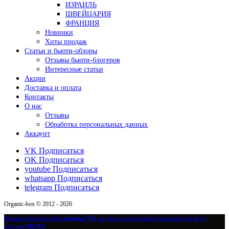
ИЗРАИЛЬ
ШВЕЙЦАРИЯ
ФРАНЦИЯ
Новинки
Хиты продаж
Статьи и бьюти-обзоры
Отзывы бьюти-блогеров
Интересные статьи
Акции
Доставка и оплата
Контакты
О нас
Отзывы
Обработка персональных данных
Аккаунт
VK
Подписаться
OK
Подписаться
youtube
Подписаться
whatsapp
Подписаться
telegram
Подписаться
Organic-box © 2012 - 2026
Новым покупателям
скидка 5%
на весь ассортимент магазина по коду
купона
NEW5