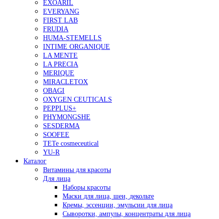
EXOARIL
EVERYANG
FIRST LAB
FRUDIA
HUMA-STEMELLS
INTIME ORGANIQUE
LA MENTE
LA PRECIA
MERIQUE
MIRACLETOX
OBAGI
OXYGEN CEUTICALS
PEPPLUS+
PHYMONGSHE
SESDERMA
SOOFEE
TETe cosmeceutical
YU-R
Каталог
Витамины для красоты
Для лица
Наборы красоты
Маски для лица, шеи, декольте
Кремы, эссенции, эмульсии для лица
Сыворотки, ампулы, концентраты для лица