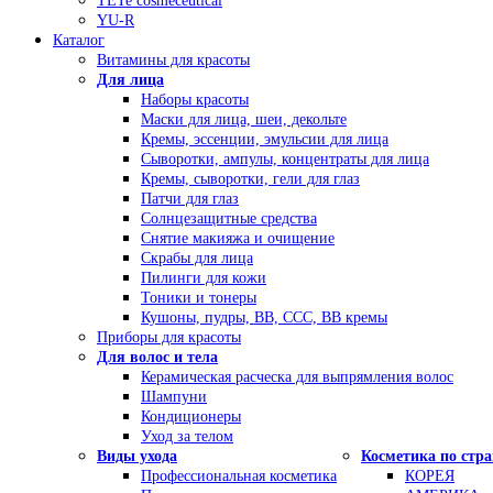
TETe cosmeceutical
YU-R
Каталог
Витамины для красоты
Для лица
Наборы красоты
Маски для лица, шеи, декольте
Кремы, эссенции, эмульсии для лица
Сыворотки, ампулы, концентраты для лица
Кремы, сыворотки, гели для глаз
Патчи для глаз
Солнцезащитные средства
Снятие макияжа и очищение
Скрабы для лица
Пилинги для кожи
Тоники и тонеры
Кушоны, пудры, ВВ, ССС, ВВ кремы
Приборы для красоты
Для волос и тела
Керамическая расческа для выпрямления волос
Шампуни
Кондиционеры
Уход за телом
Виды ухода
Косметика по стр
Профессиональная косметика
КОРЕЯ