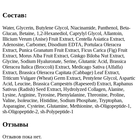
Состав:
Water, Glycerin, Butylene Glycol, Niacinamide, Panthenol, Beta-
Glucan, Betaine, 1,2-Hexanediol, Caprylyl Glycol, Allantoin,
Illicium Verum (Anise) Fruit Extract, Centella Asiatica Extract,
Adenosine, Carbomer, Disodium EDTA, Portulaca Oleracea
Extract, Punica Granatum Fruit Extract, Ficus Carica (Fig) Fruit
Extract, Morus Alba Fruit Extract, Ginkgo Biloba Nut Extract,
Glycine, Sodium Hyaluronate, Serine, Glutamic Acid, Brassica
Oleracea Italica (Broccoli) Extract, Medicago Sativa (Alfalfa)
Extract, Brassica Oleracea Capitata (Cabbage) Leaf Extract,
Triticum Vulgare (Wheat) Germ Extract, Pentylene Glycol, Aspartic
Acid, Leucine, Brassica Campestris (Rapeseed) Extract, Raphanus
Sativus (Radish) Seed Extract, Hydrolyzed Collagen, Alanine,
Lysine, Arginine, Tyrosine, Phenylalanine, Threonine, Proline,
Valine, Isoleucine, Histidine, Sodium Phosphate, Tryptophan,
Asparagine, Cysteine, Glutamine, Methionine, sh-Oligopeptide-1,
sh-Oligopeptide-2, sh-Polypeptide-1
Отзывы
Отзывов пока нет.