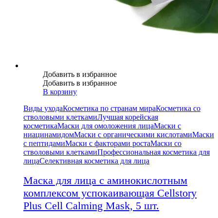
Добавить в избранное
Добавить в избранное
В корзину
Виды ухода
Косметика по странам мира
Косметика со
стволовыми клетками
Лучшая корейская
косметика
Маски для омоложения лица
Маски с
ниацинамидом
Маски с органическими кислотами
Маски
с пептидами
Маски с факторами роста
Маски со
стволовыми клетками
Профессиональная косметика для
лица
Селективная косметика для лица
Маска для лица с аминокислотным
комплексом успокаивающая Cellstory
Plus Cell Calming Mask, 5 шт.