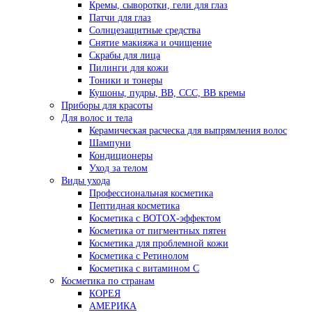
Кремы, сыворотки, гели для глаз
Патчи для глаз
Солнцезащитные средства
Снятие макияжа и очищение
Скрабы для лица
Пилинги для кожи
Тоники и тонеры
Кушоны, пудры, ВВ, ССС, ВВ кремы
Приборы для красоты
Для волос и тела
Керамическая расческа для выпрямления волос
Шампуни
Кондиционеры
Уход за телом
Виды ухода
Профессиональная косметика
Пептидная косметика
Косметика с BOTOX-эффектом
Косметика от пигментных пятен
Косметика для проблемной кожи
Косметика с Ретинолом
Косметика с витамином С
Косметика по странам
КОРЕЯ
АМЕРИКА