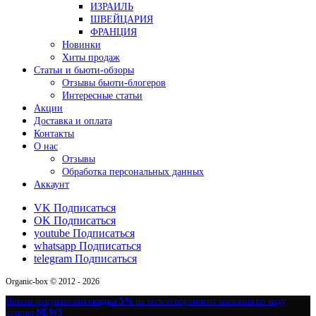
ИЗРАИЛЬ
ШВЕЙЦАРИЯ
ФРАНЦИЯ
Новинки
Хиты продаж
Статьи и бьюти-обзоры
Отзывы бьюти-блогеров
Интересные статьи
Акции
Доставка и оплата
Контакты
О нас
Отзывы
Обработка персональных данных
Аккаунт
VK
Подписаться
OK
Подписаться
youtube
Подписаться
whatsapp
Подписаться
telegram
Подписаться
Organic-box © 2012 - 2026
Новым покупателям
скидка 5%
на весь ассортимент магазина по коду
купона
NEW5