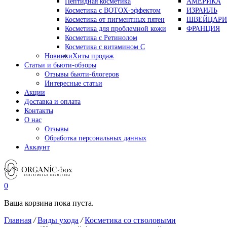
Пептидная косметика
АМЕРИКА
Косметика с BOTOX-эффектом
ИЗРАИЛЬ
Косметика от пигментных пятен
ШВЕЙЦАРИ
Косметика для проблемной кожи
ФРАНЦИЯ
Косметика с Ретинолом
Косметика с витамином С
Новинки
Хиты продаж
Статьи и бьюти-обзоры
Отзывы бьюти-блогеров
Интересные статьи
Акции
Доставка и оплата
Контакты
О нас
Отзывы
Обработка персональных данных
Аккаунт
0
Ваша корзина пока пуста.
Главная
/
Виды ухода
/
Косметика со стволовыми