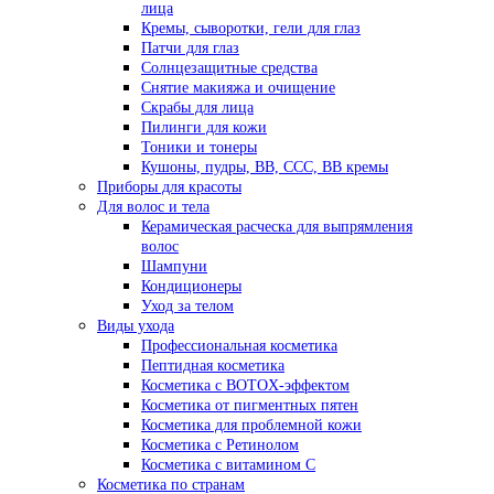
лица
Кремы, сыворотки, гели для глаз
Патчи для глаз
Солнцезащитные средства
Снятие макияжа и очищение
Скрабы для лица
Пилинги для кожи
Тоники и тонеры
Кушоны, пудры, ВВ, ССС, ВВ кремы
Приборы для красоты
Для волос и тела
Керамическая расческа для выпрямления
волос
Шампуни
Кондиционеры
Уход за телом
Виды ухода
Профессиональная косметика
Пептидная косметика
Косметика с BOTOX-эффектом
Косметика от пигментных пятен
Косметика для проблемной кожи
Косметика с Ретинолом
Косметика с витамином С
Косметика по странам