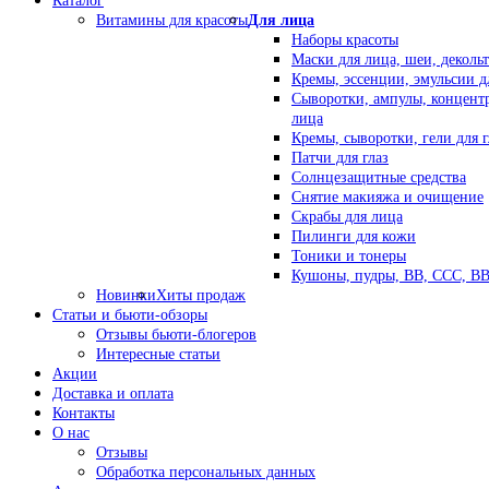
Каталог
Витамины для красоты
Для лица
Наборы красоты
Маски для лица, шеи, декольт
Кремы, эссенции, эмульсии д
Сыворотки, ампулы, концент
лица
Кремы, сыворотки, гели для г
Патчи для глаз
Солнцезащитные средства
Снятие макияжа и очищение
Скрабы для лица
Пилинги для кожи
Тоники и тонеры
Кушоны, пудры, ВВ, ССС, В
Новинки
Хиты продаж
Статьи и бьюти-обзоры
Отзывы бьюти-блогеров
Интересные статьи
Акции
Доставка и оплата
Контакты
О нас
Отзывы
Обработка персональных данных