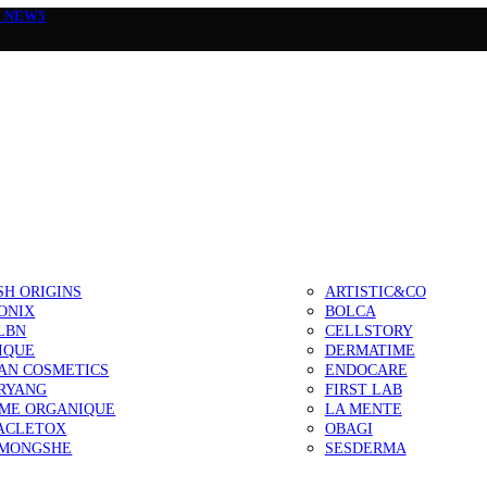
а
NEW5
SH ORIGINS
ARTISTIC&CO
ONIX
BOLCA
LBN
CELLSTORY
IQUE
DERMATIME
AN COSMETICS
ENDOCARE
RYANG
FIRST LAB
IME ORGANIQUE
LA MENTE
ACLETOX
OBAGI
MONGSHE
SESDERMA