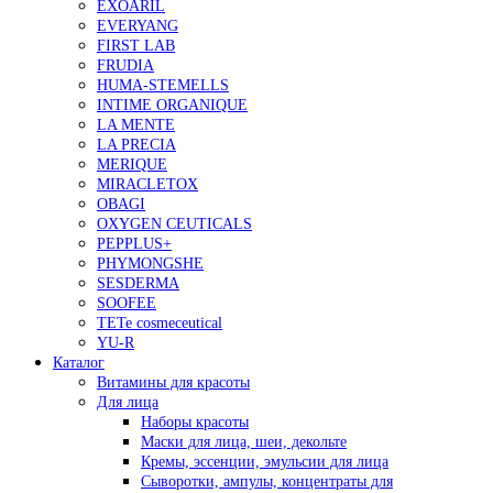
EXOARIL
EVERYANG
FIRST LAB
FRUDIA
HUMA-STEMELLS
INTIME ORGANIQUE
LA MENTE
LA PRECIA
MERIQUE
MIRACLETOX
OBAGI
OXYGEN CEUTICALS
PEPPLUS+
PHYMONGSHE
SESDERMA
SOOFEE
TETe cosmeceutical
YU-R
Каталог
Витамины для красоты
Для лица
Наборы красоты
Маски для лица, шеи, декольте
Кремы, эссенции, эмульсии для лица
Сыворотки, ампулы, концентраты для