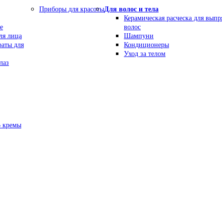
Приборы для красоты
Для волос и тела
Керамическая расческа для вып
е
волос
ля лица
Шампуни
раты для
Кондиционеры
Уход за телом
лаз
В кремы