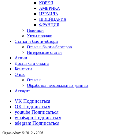
КОРЕЯ
АМЕРИКА
ИЗРАИЛЬ
ШВЕЙЦАРИЯ
ФРАНЦИЯ
Новинки
Хиты продаж
Статьи и бьюти-обзоры
Отзывы бьюти-блогеров
Интересные статьи
Акции
Доставка и оплата
Контакты
О нас
Отзывы
Обработка персональных данных
Аккаунт
VK
Подписаться
OK
Подписаться
youtube
Подписаться
whatsapp
Подписаться
telegram
Подписаться
Organic-box © 2012 - 2026