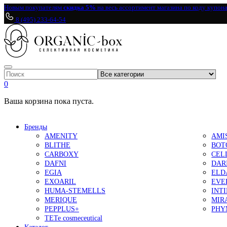
Новым покупателям
скидка 5%
на весь ассортимент магазина по коду купон
8 (495) 233-64-54
0
Ваша корзина пока пуста.
Бренды
AMENITY
AMI
BLITHE
BOT
CARBOXY
CEL
DAFNI
DAR
EGIA
ELD
EXOARIL
EVE
HUMA-STEMELLS
INT
MERIQUE
MIR
PEPPLUS+
PHY
TETe cosmeceutical