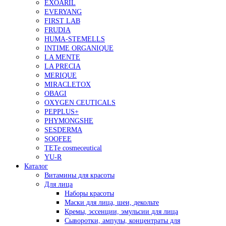
EXOARIL
EVERYANG
FIRST LAB
FRUDIA
HUMA-STEMELLS
INTIME ORGANIQUE
LA MENTE
LA PRECIA
MERIQUE
MIRACLETOX
OBAGI
OXYGEN CEUTICALS
PEPPLUS+
PHYMONGSHE
SESDERMA
SOOFEE
TETe cosmeceutical
YU-R
Каталог
Витамины для красоты
Для лица
Наборы красоты
Маски для лица, шеи, декольте
Кремы, эссенции, эмульсии для лица
Сыворотки, ампулы, концентраты для