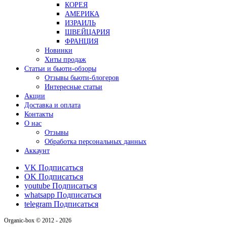
КОРЕЯ
АМЕРИКА
ИЗРАИЛЬ
ШВЕЙЦАРИЯ
ФРАНЦИЯ
Новинки
Хиты продаж
Статьи и бьюти-обзоры
Отзывы бьюти-блогеров
Интересные статьи
Акции
Доставка и оплата
Контакты
О нас
Отзывы
Обработка персональных данных
Аккаунт
VK
Подписаться
OK
Подписаться
youtube
Подписаться
whatsapp
Подписаться
telegram
Подписаться
Organic-box © 2012 - 2026