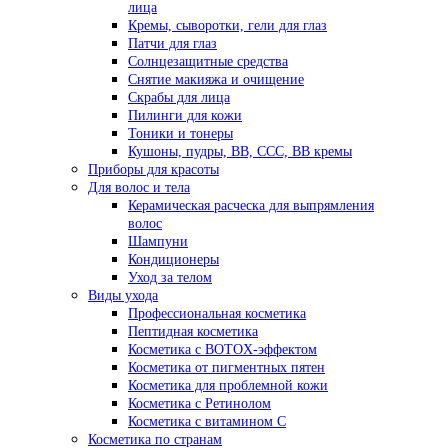
лица
Кремы, сыворотки, гели для глаз
Патчи для глаз
Солнцезащитные средства
Снятие макияжа и очищение
Скрабы для лица
Пилинги для кожи
Тоники и тонеры
Кушоны, пудры, ВВ, ССС, ВВ кремы
Приборы для красоты
Для волос и тела
Керамическая расческа для выпрямления
волос
Шампуни
Кондиционеры
Уход за телом
Виды ухода
Профессиональная косметика
Пептидная косметика
Косметика с BOTOX-эффектом
Косметика от пигментных пятен
Косметика для проблемной кожи
Косметика с Ретинолом
Косметика с витамином С
Косметика по странам