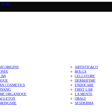
а
NEW5
SH ORIGINS
ARTISTIC&CO
ONIX
BOLCA
LBN
CELLSTORY
IQUE
DERMATIME
AN COSMETICS
ENDOCARE
RYANG
FIRST LAB
IME ORGANIQUE
LA MENTE
ACLETOX
OBAGI
MONGSHE
SESDERMA