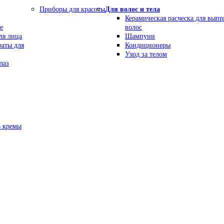
Приборы для красоты
Для волос и тела
Керамическая расческа для вып
е
волос
ля лица
Шампуни
раты для
Кондиционеры
Уход за телом
лаз
В кремы