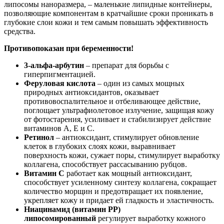
липосомы наноразмера, – маленькие липидные контейнеры,
позволяющие компонентам в кратчайшие сроки проникать в
глубокие слои кожи и тем самым повышать эффективность
средства.
Противопоказан при беременности!
3-альфа-арбутин
– препарат для борьбы с
гиперпигментацией.
Феруловая кислота
– один из самых мощных
природных антиоксидантов, оказывает
противовоспалительное и отбеливающее действие,
поглощает ультрафиолетовое излучение, защищая кожу
от фотостарения, усиливает и стабилизирует действие
витаминов А, Е и С.
Ретинол
– антиоксидант, стимулирует обновление
клеток в глубоких слоях кожи, выравнивает
поверхность кожи, сужает поры, стимулирует выработку
коллагена, способствует рассасыванию рубцов.
Витамин С
работает как мощный антиоксидант,
способствует усиленному синтезу коллагена, сокращает
количество морщин и предотвращает их появление,
укрепляет кожу и придает ей гладкость и эластичность.
Ниацинамид (витамин PP)
липосомированный
регулирует выработку кожного