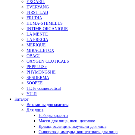
EXOARIL
EVERYANG
FIRST LAB
FRUDIA
HUMA-STEMELLS
INTIME ORGANIQUE
LA MENTE
LA PRECIA
MERIQUE
MIRACLETOX
OBAGI
OXYGEN CEUTICALS
PEPPLUS+
PHYMONGSHE
SESDERMA
SOOFEE
TETe cosmeceutical
YU-R
Каталог
Витамины для красоты
Для лица
Наборы красоты
Маски для лица, шеи, декольте
Кремы, эссенции, эмульсии для лица
Сыворотки, ампулы, концентраты для лица