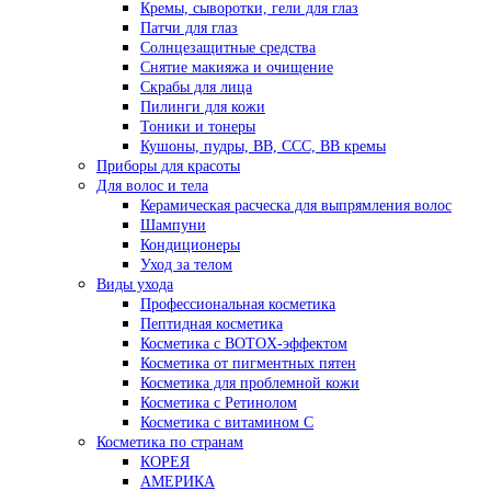
Кремы, сыворотки, гели для глаз
Патчи для глаз
Солнцезащитные средства
Снятие макияжа и очищение
Скрабы для лица
Пилинги для кожи
Тоники и тонеры
Кушоны, пудры, ВВ, ССС, ВВ кремы
Приборы для красоты
Для волос и тела
Керамическая расческа для выпрямления волос
Шампуни
Кондиционеры
Уход за телом
Виды ухода
Профессиональная косметика
Пептидная косметика
Косметика с BOTOX-эффектом
Косметика от пигментных пятен
Косметика для проблемной кожи
Косметика с Ретинолом
Косметика с витамином С
Косметика по странам
КОРЕЯ
АМЕРИКА