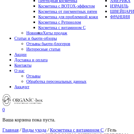
Пептидная косметика
АМЕРИКА
Косметика с BOTOX-эффектом
ИЗРАИЛЬ
Косметика от пигментных пятен
ШВЕЙЦАРИ
Косметика для проблемной кожи
ФРАНЦИЯ
Косметика с Ретинолом
Косметика с витамином С
Новинки
Хиты продаж
Статьи и бьюти-обзоры
Отзывы бьюти-блогеров
Интересные статьи
Акции
Доставка и оплата
Контакты
О нас
Отзывы
Обработка персональных данных
Аккаунт
0
Ваша корзина пока пуста.
Главная
/
Виды ухода
/
Косметика с витамином С
/
Гель