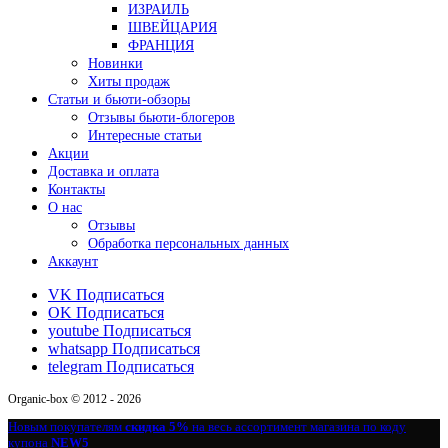
ИЗРАИЛЬ
ШВЕЙЦАРИЯ
ФРАНЦИЯ
Новинки
Хиты продаж
Статьи и бьюти-обзоры
Отзывы бьюти-блогеров
Интересные статьи
Акции
Доставка и оплата
Контакты
О нас
Отзывы
Обработка персональных данных
Аккаунт
VK
Подписаться
OK
Подписаться
youtube
Подписаться
whatsapp
Подписаться
telegram
Подписаться
Organic-box © 2012 - 2026
Новым покупателям
скидка 5%
на весь ассортимент магазина по коду
купона
NEW5