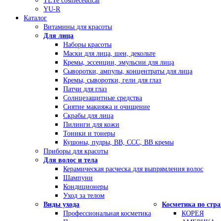
TETe cosmeceutical
YU-R
Каталог
Витамины для красоты
Для лица
Наборы красоты
Маски для лица, шеи, декольте
Кремы, эссенции, эмульсии для лица
Сыворотки, ампулы, концентраты для лица
Кремы, сыворотки, гели для глаз
Патчи для глаз
Солнцезащитные средства
Снятие макияжа и очищение
Скрабы для лица
Пилинги для кожи
Тоники и тонеры
Кушоны, пудры, ВВ, ССС, ВВ кремы
Приборы для красоты
Для волос и тела
Керамическая расческа для выпрямления волос
Шампуни
Кондиционеры
Уход за телом
Виды ухода
Косметика по стр
Профессиональная косметика
КОРЕЯ