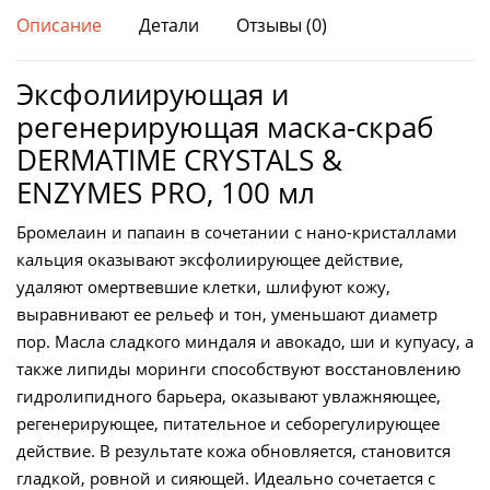
CRYSTALS
Описание
Детали
Отзывы (0)
&
ENZYMES
Эксфолиирующая и
PRO,
регенерирующая маска-скраб
100
мл
DERMATIME CRYSTALS &
количество
ENZYMES PRO, 100 мл
Бромелаин и папаин в сочетании с нано-кристаллами
кальция оказывают эксфолиирующее действие,
удаляют омертвевшие клетки, шлифуют кожу,
выравнивают ее рельеф и тон, уменьшают диаметр
пор. Масла сладкого миндаля и авокадо, ши и купуасу, а
также липиды моринги способствуют восстановлению
гидролипидного барьера, оказывают увлажняющее,
регенерирующее, питательное и себорегулирующее
действие. В результате кожа обновляется, становится
гладкой, ровной и сияющей. Идеально сочетается с