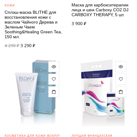
Маска для карбокситерапии
КОЖИ
лица и шеи Carboxy CO2 DJ
Сплэш-маска BLITHE для
CARBOXY THERAPY, 5 шт.
восстановления кожи с
маслом Чайного Дерева и
3 900
₽
Зеленым Чаем
Soothing&Healing Green Tea,
150 мл.
Первоначальная
Текущая
4 290
₽
3 290
₽
цена
цена:
составляла
3 290 ₽.
4 290 ₽.
КОСМЕТИКА ДЛЯ КОЖИ ВОКРУГ
ЛУЧШАЯ ФРАНЦУЗСКАЯ