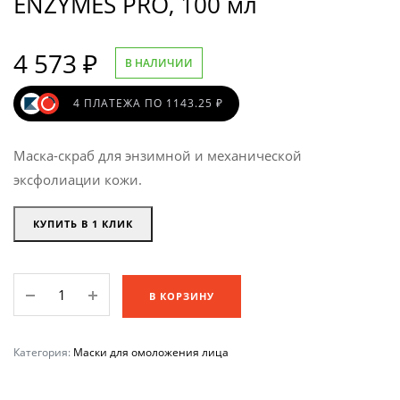
ENZYMES PRO, 100 мл
4 573
₽
В НАЛИЧИИ
4 ПЛАТЕЖА ПО 1143.25 ₽
Маска-скраб для энзимной и механической
эксфолиации кожи.
КУПИТЬ В 1 КЛИК
Эксфолиирующая
В КОРЗИНУ
и
регенерирующая
маска-
Категория:
Маски для омоложения лица
скраб
DERMATIME