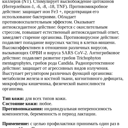
киллеров (NT). Стимулирует высвобождение цитокинов
(Интерлейкин-1, -6, -8, -18, TNF). Противомикробное
действие: защищает ион Fe3 +, предотвращая его
использование бактериями. Обладает
противовоспалительным эффектом. Оказывает
антиоксидантное действие: борется с окислительным
стрессом, повышает естественный антиоксидантный ответ,
замедляет старение организма. Противовирусное действие:
подавляет попадание вирусных частиц в клетки-мишени.
Высокоэффективен в отношении различных вирусов,
вызывающих ОРВИ и вируса SARS CoV-2. Антигрибковое
действие: подавляет развитие грибов Trichophyton
mentagrophytes, грибов рода Candida. Радиопротективное
действие: защищает от агрессивных видов излучения.
Выступает регулятором различных функций организма:
метаболизм железа и костной ткани, когнитивного дефицита,
микрофлоры кишечника, физической выносливости
организма.
Тип кожи:
для всех типов кожи.
Состояние кожи:
любое.
Противопоказания:
индивидуальная непереносимость
компонентов, беременность и период лактации.
Применение:
с целью профилактики принимать один раз в