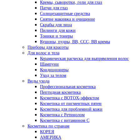
Кремы, сыворотки, гели для глаз
Патчи для глаз
Солнцезащитные средства
Снятие макияжа и очищение
Скрабы для лица
Пилинги для кожи
Тоники и тонеры
Кушоны, пудры, ВВ, ССС, ВВ кремы
Приборы для красоты
Для волос и тела
Керамическая расческа для выпрямления волос
Шампуни
Кондиционеры
Уход за телом
Виды ухода
Профессиональная косметика
Пептидная косметика
Косметика с BOTOX-эффектом
Косметика от пигментных пятен
Косметика для проблемной кожи
Косметика с Ретинолом
Косметика с витамином С
Косметика по странам
КОРЕЯ
АМЕРИКА