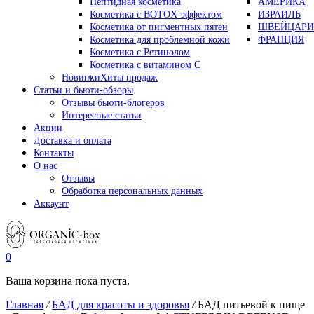
Пептидная косметика
АМЕРИКА
Косметика с BOTOX-эффектом
ИЗРАИЛЬ
Косметика от пигментных пятен
ШВЕЙЦАРИ
Косметика для проблемной кожи
ФРАНЦИЯ
Косметика с Ретинолом
Косметика с витамином С
Новинки
Хиты продаж
Статьи и бьюти-обзоры
Отзывы бьюти-блогеров
Интересные статьи
Акции
Доставка и оплата
Контакты
О нас
Отзывы
Обработка персональных данных
Аккаунт
0
Ваша корзина пока пуста.
Главная
/
БАД для красоты и здоровья
/
БАД питьевой к пище