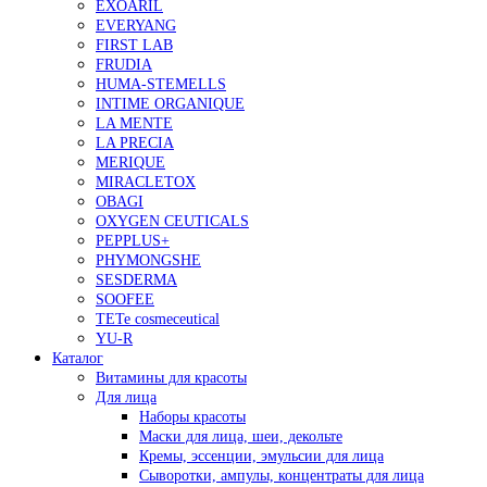
EXOARIL
EVERYANG
FIRST LAB
FRUDIA
HUMA-STEMELLS
INTIME ORGANIQUE
LA MENTE
LA PRECIA
MERIQUE
MIRACLETOX
OBAGI
OXYGEN CEUTICALS
PEPPLUS+
PHYMONGSHE
SESDERMA
SOOFEE
TETe cosmeceutical
YU-R
Каталог
Витамины для красоты
Для лица
Наборы красоты
Маски для лица, шеи, декольте
Кремы, эссенции, эмульсии для лица
Сыворотки, ампулы, концентраты для лица