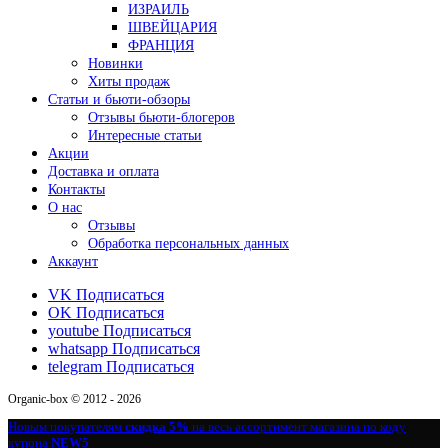
ИЗРАИЛЬ
ШВЕЙЦАРИЯ
ФРАНЦИЯ
Новинки
Хиты продаж
Статьи и бьюти-обзоры
Отзывы бьюти-блогеров
Интересные статьи
Акции
Доставка и оплата
Контакты
О нас
Отзывы
Обработка персональных данных
Аккаунт
VK
Подписаться
OK
Подписаться
youtube
Подписаться
whatsapp
Подписаться
telegram
Подписаться
Organic-box © 2012 - 2026
Новым покупателям
скидка 5%
на весь ассортимент магазина по коду
купона
NEW5