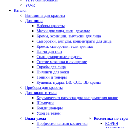
TETe cosmeceutical
YU-R
Каталог
Витамины для красоты
Для лица
Наборы красоты
Маски для лица, шеи, декольте
Кремы, эссенции, эмульсии для лица
Сыворотки, ампулы, концентраты для лица
Кремы, сыворотки, гели для глаз
Патчи для глаз
Солнцезащитные средства
Снятие макияжа и очищение
Скрабы для лица
Пилинги для кожи
Тоники и тонеры
Кушоны, пудры, ВВ, ССС, ВВ кремы
Приборы для красоты
Для волос и тела
Керамическая расческа для выпрямления волос
Шампуни
Кондиционеры
Уход за телом
Виды ухода
Косметика по стр
Профессиональная косметика
КОРЕЯ