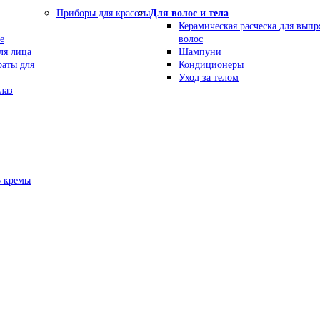
Приборы для красоты
Для волос и тела
Керамическая расческа для вып
е
волос
ля лица
Шампуни
раты для
Кондиционеры
Уход за телом
лаз
В кремы