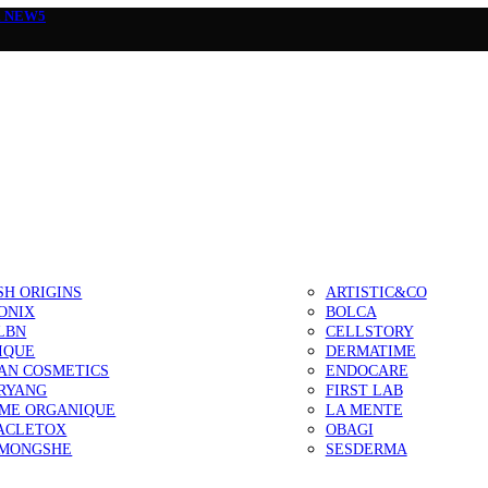
а
NEW5
SH ORIGINS
ARTISTIC&CO
ONIX
BOLCA
LBN
CELLSTORY
IQUE
DERMATIME
AN COSMETICS
ENDOCARE
RYANG
FIRST LAB
IME ORGANIQUE
LA MENTE
ACLETOX
OBAGI
MONGSHE
SESDERMA