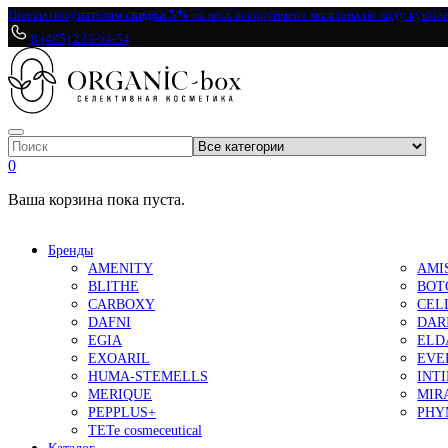
Новым покупателям
скидка 5%
на весь ассортимент магазина по коду купон
8 (495) 233-64-54
0
Ваша корзина пока пуста.
Бренды
AMENITY
AMI
BLITHE
BOT
CARBOXY
CEL
DAFNI
DAR
EGIA
ELD
EXOARIL
EVE
HUMA-STEMELLS
INT
MERIQUE
MIR
PEPPLUS+
PHY
TETe cosmeceutical