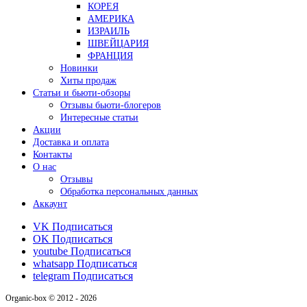
КОРЕЯ
АМЕРИКА
ИЗРАИЛЬ
ШВЕЙЦАРИЯ
ФРАНЦИЯ
Новинки
Хиты продаж
Статьи и бьюти-обзоры
Отзывы бьюти-блогеров
Интересные статьи
Акции
Доставка и оплата
Контакты
О нас
Отзывы
Обработка персональных данных
Аккаунт
VK
Подписаться
OK
Подписаться
youtube
Подписаться
whatsapp
Подписаться
telegram
Подписаться
Organic-box © 2012 - 2026