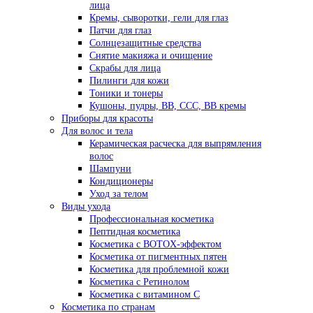
лица
Кремы, сыворотки, гели для глаз
Патчи для глаз
Солнцезащитные средства
Снятие макияжа и очищение
Скрабы для лица
Пилинги для кожи
Тоники и тонеры
Кушоны, пудры, ВВ, ССС, ВВ кремы
Приборы для красоты
Для волос и тела
Керамическая расческа для выпрямления
волос
Шампуни
Кондиционеры
Уход за телом
Виды ухода
Профессиональная косметика
Пептидная косметика
Косметика с BOTOX-эффектом
Косметика от пигментных пятен
Косметика для проблемной кожи
Косметика с Ретинолом
Косметика с витамином С
Косметика по странам