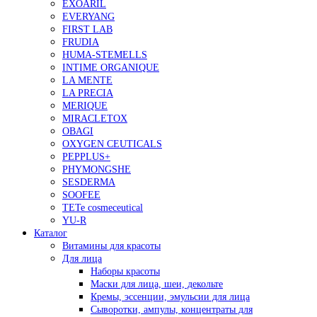
EXOARIL
EVERYANG
FIRST LAB
FRUDIA
HUMA-STEMELLS
INTIME ORGANIQUE
LA MENTE
LA PRECIA
MERIQUE
MIRACLETOX
OBAGI
OXYGEN CEUTICALS
PEPPLUS+
PHYMONGSHE
SESDERMA
SOOFEE
TETe cosmeceutical
YU-R
Каталог
Витамины для красоты
Для лица
Наборы красоты
Маски для лица, шеи, декольте
Кремы, эссенции, эмульсии для лица
Сыворотки, ампулы, концентраты для