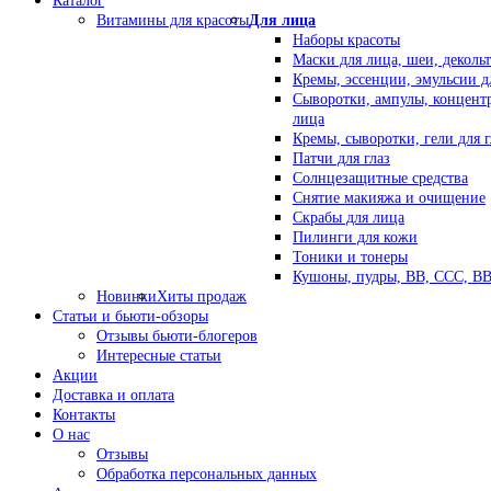
Каталог
Витамины для красоты
Для лица
Наборы красоты
Маски для лица, шеи, декольт
Кремы, эссенции, эмульсии д
Сыворотки, ампулы, концент
лица
Кремы, сыворотки, гели для г
Патчи для глаз
Солнцезащитные средства
Снятие макияжа и очищение
Скрабы для лица
Пилинги для кожи
Тоники и тонеры
Кушоны, пудры, ВВ, ССС, В
Новинки
Хиты продаж
Статьи и бьюти-обзоры
Отзывы бьюти-блогеров
Интересные статьи
Акции
Доставка и оплата
Контакты
О нас
Отзывы
Обработка персональных данных