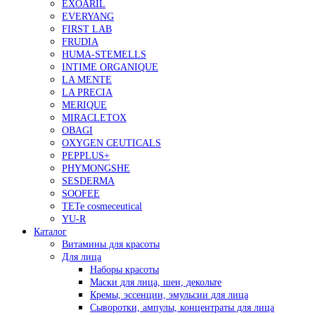
EXOARIL
EVERYANG
FIRST LAB
FRUDIA
HUMA-STEMELLS
INTIME ORGANIQUE
LA MENTE
LA PRECIA
MERIQUE
MIRACLETOX
OBAGI
OXYGEN CEUTICALS
PEPPLUS+
PHYMONGSHE
SESDERMA
SOOFEE
TETe cosmeceutical
YU-R
Каталог
Витамины для красоты
Для лица
Наборы красоты
Маски для лица, шеи, декольте
Кремы, эссенции, эмульсии для лица
Сыворотки, ампулы, концентраты для лица