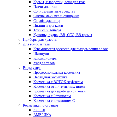
Кремы, сыворотки, гели для глаз
Патчи для глаз
Солнцезащитные средства
Снятие макияжа и очищение
Скрабы для лица
Пилинги для кожи
Тоники и тонеры
Кушоны, пудры, ВВ, ССС, ВВ кремы
Приборы для красоты
Для волос и тела
Керамическая расческа для выпрямления волос
Шампуни
Кондиционеры
Уход за телом
Виды ухода
Профессиональная косметика
Пептидная косметика
Косметика с BOTOX-эффектом
Косметика от пигментных пятен
Косметика для проблемной кожи
Косметика с Ретинолом
Косметика с витамином С
Косметика по странам
КОРЕЯ
АМЕРИКА