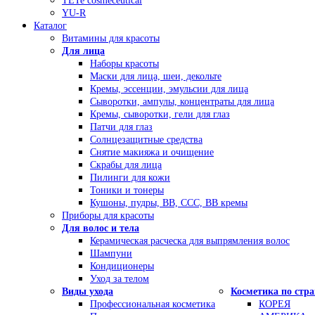
TETe cosmeceutical
YU-R
Каталог
Витамины для красоты
Для лица
Наборы красоты
Маски для лица, шеи, декольте
Кремы, эссенции, эмульсии для лица
Сыворотки, ампулы, концентраты для лица
Кремы, сыворотки, гели для глаз
Патчи для глаз
Солнцезащитные средства
Снятие макияжа и очищение
Скрабы для лица
Пилинги для кожи
Тоники и тонеры
Кушоны, пудры, ВВ, ССС, ВВ кремы
Приборы для красоты
Для волос и тела
Керамическая расческа для выпрямления волос
Шампуни
Кондиционеры
Уход за телом
Виды ухода
Косметика по стр
Профессиональная косметика
КОРЕЯ