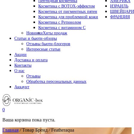
Пептидная косметика
АМЕРИКА
Косметика с BOTOX-эффектом
ИЗРАИЛЬ
Косметика от пигментных пятен
ШВЕЙЦАРИ
Косметика для проблемной кожи
ФРАНЦИЯ
Косметика с Ретинолом
Косметика с витамином С
Новинки
Хиты продаж
Статьи и бьюти-обзоры
Отзывы бьюти-блогеров
Интересные статьи
Акции
Доставка и оплата
Контакты
О нас
Отзывы
Обработка персональных данных
Аккаунт
0
Ваша корзина пока пуста.
Главная
/
Товар Бренд
/
Featheraqua