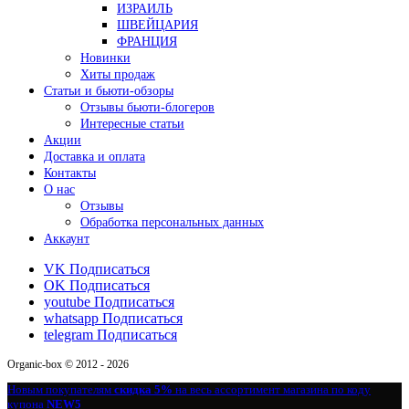
ИЗРАИЛЬ
ШВЕЙЦАРИЯ
ФРАНЦИЯ
Новинки
Хиты продаж
Статьи и бьюти-обзоры
Отзывы бьюти-блогеров
Интересные статьи
Акции
Доставка и оплата
Контакты
О нас
Отзывы
Обработка персональных данных
Аккаунт
VK
Подписаться
OK
Подписаться
youtube
Подписаться
whatsapp
Подписаться
telegram
Подписаться
Organic-box © 2012 - 2026
Новым покупателям
скидка 5%
на весь ассортимент магазина по коду
купона
NEW5