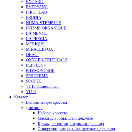
EXOARIL
EVERYANG
FIRST LAB
FRUDIA
HUMA-STEMELLS
INTIME ORGANIQUE
LA MENTE
LA PRECIA
MERIQUE
MIRACLETOX
OBAGI
OXYGEN CEUTICALS
PEPPLUS+
PHYMONGSHE
SESDERMA
SOOFEE
TETe cosmeceutical
YU-R
Каталог
Витамины для красоты
Для лица
Наборы красоты
Маски для лица, шеи, декольте
Кремы, эссенции, эмульсии для лица
Сыворотки, ампулы, концентраты для лица