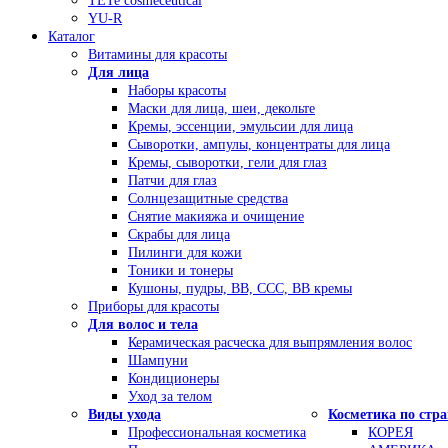
TETe cosmeceutical
YU-R
Каталог
Витамины для красоты
Для лица
Наборы красоты
Маски для лица, шеи, декольте
Кремы, эссенции, эмульсии для лица
Сыворотки, ампулы, концентраты для лица
Кремы, сыворотки, гели для глаз
Патчи для глаз
Солнцезащитные средства
Снятие макияжа и очищение
Скрабы для лица
Пилинги для кожи
Тоники и тонеры
Кушоны, пудры, ВВ, ССС, ВВ кремы
Приборы для красоты
Для волос и тела
Керамическая расческа для выпрямления волос
Шампуни
Кондиционеры
Уход за телом
Виды ухода
Косметика по стр
Профессиональная косметика
КОРЕЯ