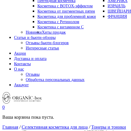
Пептидная косметика
АМЕРИКА
Косметика с BOTOX-эффектом
ИЗРАИЛЬ
Косметика от пигментных пятен
ШВЕЙЦАРИ
Косметика для проблемной кожи
ФРАНЦИЯ
Косметика с Ретинолом
Косметика с витамином С
Новинки
Хиты продаж
Статьи и бьюти-обзоры
Отзывы бьюти-блогеров
Интересные статьи
Акции
Доставка и оплата
Контакты
О нас
Отзывы
Обработка персональных данных
Аккаунт
0
Ваша корзина пока пуста.
Главная
/
Селективная косметика для лица
/
Тонеры и тоники