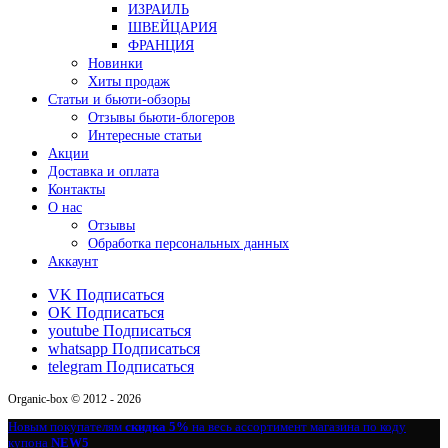
ИЗРАИЛЬ
ШВЕЙЦАРИЯ
ФРАНЦИЯ
Новинки
Хиты продаж
Статьи и бьюти-обзоры
Отзывы бьюти-блогеров
Интересные статьи
Акции
Доставка и оплата
Контакты
О нас
Отзывы
Обработка персональных данных
Аккаунт
VK
Подписаться
OK
Подписаться
youtube
Подписаться
whatsapp
Подписаться
telegram
Подписаться
Organic-box © 2012 - 2026
Новым покупателям
скидка 5%
на весь ассортимент магазина по коду
купона
NEW5