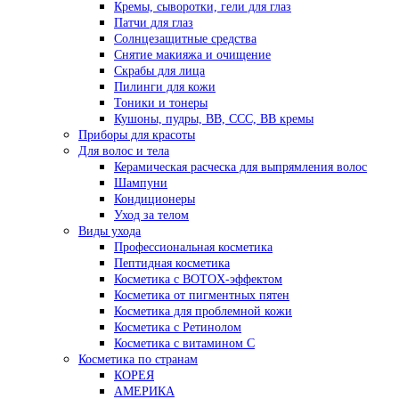
Кремы, сыворотки, гели для глаз
Патчи для глаз
Солнцезащитные средства
Снятие макияжа и очищение
Скрабы для лица
Пилинги для кожи
Тоники и тонеры
Кушоны, пудры, ВВ, ССС, ВВ кремы
Приборы для красоты
Для волос и тела
Керамическая расческа для выпрямления волос
Шампуни
Кондиционеры
Уход за телом
Виды ухода
Профессиональная косметика
Пептидная косметика
Косметика с BOTOX-эффектом
Косметика от пигментных пятен
Косметика для проблемной кожи
Косметика с Ретинолом
Косметика с витамином С
Косметика по странам
КОРЕЯ
АМЕРИКА