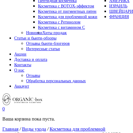
Пептидная косметика
АМЕРИКА
Косметика с BOTOX-эффектом
ИЗРАИЛЬ
Косметика от пигментных пятен
ШВЕЙЦАРИ
Косметика для проблемной кожи
ФРАНЦИЯ
Косметика с Ретинолом
Косметика с витамином С
Новинки
Хиты продаж
Статьи и бьюти-обзоры
Отзывы бьюти-блогеров
Интересные статьи
Акции
Доставка и оплата
Контакты
О нас
Отзывы
Обработка персональных данных
Аккаунт
0
Ваша корзина пока пуста.
Главная
/
Виды ухода
/
Косметика для проблемной