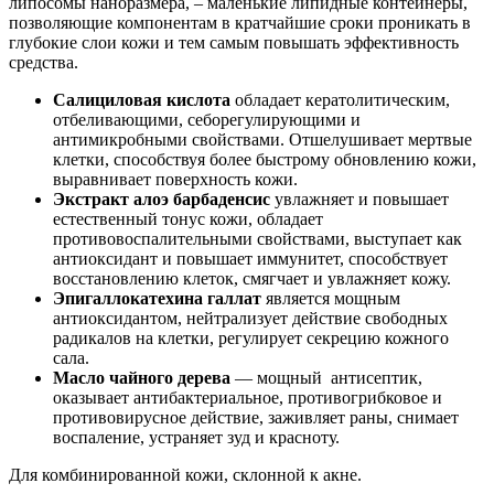
липосомы наноразмера, – маленькие липидные контейнеры,
позволяющие компонентам в кратчайшие сроки проникать в
глубокие слои кожи и тем самым повышать эффективность
средства.
Салициловая кислота
обладает кератолитическим,
отбеливающими, себорегулирующими и
антимикробными свойствами. Отшелушивает мертвые
клетки, способствуя более быстрому обновлению кожи,
выравнивает поверхность кожи.
Экстракт алоэ барбаденсис
увлажняет и повышает
естественный тонус кожи, обладает
противовоспалительными свойствами, выступает как
антиоксидант и повышает иммунитет, способствует
восстановлению клеток, смягчает и увлажняет кожу.
Эпигаллокатехина галлат
является мощным
антиоксидантом, нейтрализует действие свободных
радикалов на клетки, регулирует секрецию кожного
сала.
Масло чайного дерева
— мощный антисептик,
оказывает антибактериальное, противогрибковое и
противовирусное действие, заживляет раны, снимает
воспаление, устраняет зуд и красноту.
Для комбинированной кожи, склонной к акне.