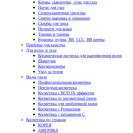
Кремы, сыворотки, гели для глаз
Патчи для глаз
Солнцезащитные средства
Снятие макияжа и очищение
Скрабы для лица
Пилинги для кожи
Тоники и тонеры
Кушоны, пудры, ВВ, ССС, ВВ кремы
Приборы для красоты
Для волос и тела
Керамическая расческа для выпрямления волос
Шампуни
Кондиционеры
Уход за телом
Виды ухода
Профессиональная косметика
Пептидная косметика
Косметика с BOTOX-эффектом
Косметика от пигментных пятен
Косметика для проблемной кожи
Косметика с Ретинолом
Косметика с витамином С
Косметика по странам
КОРЕЯ
АМЕРИКА