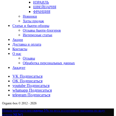
ИЗРАИЛЬ
ШВЕЙЦАРИЯ
ФРАНЦИЯ
Новинки
Хиты продаж
Статьи и бьюти-обзоры
Отзывы бьюти-блогеров
Интересные статьи
Акции
Доставка и оплата
Контакты
О нас
Отзывы
Обработка персональных данных
Аккаунт
VK
Подписаться
OK
Подписаться
youtube
Подписаться
whatsapp
Подписаться
telegram
Подписаться
Organic-box © 2012 - 2026
Новым покупателям
скидка 5%
на весь ассортимент магазина по коду
купона
NEW5