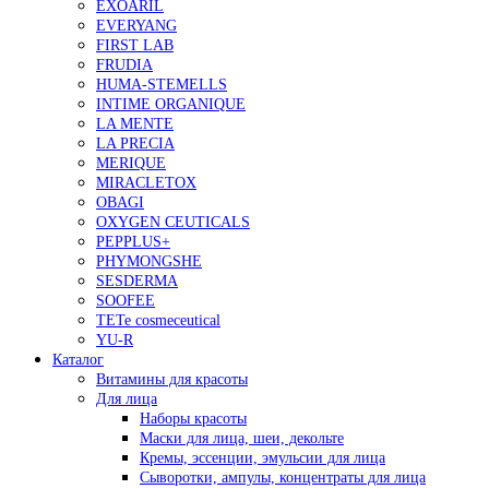
EXOARIL
EVERYANG
FIRST LAB
FRUDIA
HUMA-STEMELLS
INTIME ORGANIQUE
LA MENTE
LA PRECIA
MERIQUE
MIRACLETOX
OBAGI
OXYGEN CEUTICALS
PEPPLUS+
PHYMONGSHE
SESDERMA
SOOFEE
TETe cosmeceutical
YU-R
Каталог
Витамины для красоты
Для лица
Наборы красоты
Маски для лица, шеи, декольте
Кремы, эссенции, эмульсии для лица
Сыворотки, ампулы, концентраты для лица