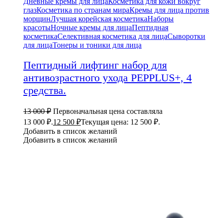
Дневные кремы для лица
Косметика для кожи вокруг
глаз
Косметика по странам мира
Кремы для лица против
морщин
Лучшая корейская косметика
Наборы
красоты
Ночные кремы для лица
Пептидная
косметика
Селективная косметика для лица
Сыворотки
для лица
Тонеры и тоники для лица
Пептидный лифтинг набор для
антивозрастного ухода PEPPLUS+, 4
средства.
13 000
₽
Первоначальная цена составляла
13 000 ₽.
12 500
₽
Текущая цена: 12 500 ₽.
Добавить в список желаний
Добавить в список желаний