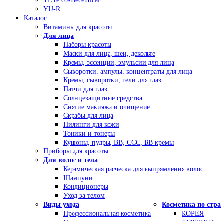
TETe cosmeceutical
YU-R
Каталог
Витамины для красоты
Для лица
Наборы красоты
Маски для лица, шеи, декольте
Кремы, эссенции, эмульсии для лица
Сыворотки, ампулы, концентраты для лица
Кремы, сыворотки, гели для глаз
Патчи для глаз
Солнцезащитные средства
Снятие макияжа и очищение
Скрабы для лица
Пилинги для кожи
Тоники и тонеры
Кушоны, пудры, ВВ, ССС, ВВ кремы
Приборы для красоты
Для волос и тела
Керамическая расческа для выпрямления волос
Шампуни
Кондиционеры
Уход за телом
Виды ухода
Косметика по стр
Профессиональная косметика
КОРЕЯ