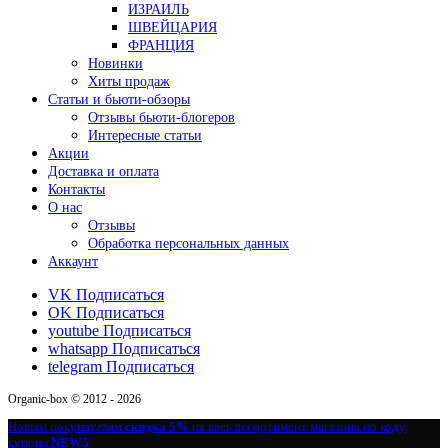
ИЗРАИЛЬ
ШВЕЙЦАРИЯ
ФРАНЦИЯ
Новинки
Хиты продаж
Статьи и бьюти-обзоры
Отзывы бьюти-блогеров
Интересные статьи
Акции
Доставка и оплата
Контакты
О нас
Отзывы
Обработка персональных данных
Аккаунт
VK
Подписаться
OK
Подписаться
youtube
Подписаться
whatsapp
Подписаться
telegram
Подписаться
Organic-box © 2012 - 2026
Новым покупателям
скидка 5%
на весь ассортимент магазина по коду
купона
NEW5