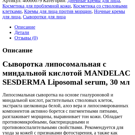
Артикул:
40000079
Категорий:
Дневные кремы для лица
,
Косметика для проблемной кожи
,
Косметика со стволовыми
клетками
,
Кремы для лица против морщин
,
Ночные кремы
для лица
,
Сыворотки для лица
Описание
Детали
Отзывы (0)
Описание
Сыворотка липосомальная с
миндальной кислотой MANDELAC
SESDERMA Liposomal serum, 30 мл
Липосомальная сыворотка на основе гиалуроновой и
миндальной кислот, растительных стволовых клеток,
экстракта шелковицы белой, алоэ вера и липосомированных
компонентов активно борется с пигментными пятнами,
разглаживает морщины, выравнивает тон кожи. Обладает
противомикробными, бактерицидными и
противовоспалительными свойствами. Рекомендуется для
ухода за кожей с признаками фотостарения, а также как