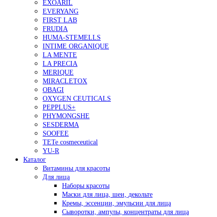
EXOARIL
EVERYANG
FIRST LAB
FRUDIA
HUMA-STEMELLS
INTIME ORGANIQUE
LA MENTE
LA PRECIA
MERIQUE
MIRACLETOX
OBAGI
OXYGEN CEUTICALS
PEPPLUS+
PHYMONGSHE
SESDERMA
SOOFEE
TETe cosmeceutical
YU-R
Каталог
Витамины для красоты
Для лица
Наборы красоты
Маски для лица, шеи, декольте
Кремы, эссенции, эмульсии для лица
Сыворотки, ампулы, концентраты для лица