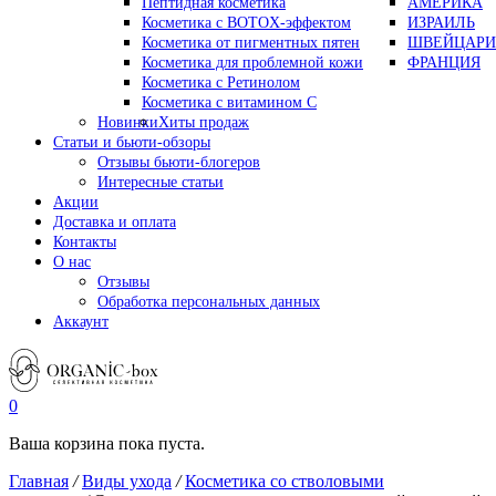
Пептидная косметика
АМЕРИКА
Косметика с BOTOX-эффектом
ИЗРАИЛЬ
Косметика от пигментных пятен
ШВЕЙЦАРИ
Косметика для проблемной кожи
ФРАНЦИЯ
Косметика с Ретинолом
Косметика с витамином С
Новинки
Хиты продаж
Статьи и бьюти-обзоры
Отзывы бьюти-блогеров
Интересные статьи
Акции
Доставка и оплата
Контакты
О нас
Отзывы
Обработка персональных данных
Аккаунт
0
Ваша корзина пока пуста.
Главная
/
Виды ухода
/
Косметика со стволовыми