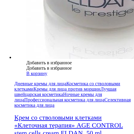
Добавить в избранное
Добавить в избранное
В корзину
Дневные кремы для лица
Косметика со стволовыми
клетками
Кремы для лица против морщин
Лучшая
швейцарская косметика
Ночные кремы для
лица
Профессиональная косметика для лица
Селективная
косметика для лица
Крем со стволовыми клетками
«Клеточная терапия» AGE CONTROL
stem cells cream ELDAN, 50 ml.