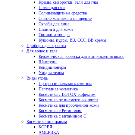
Кремы, сыворотки, гели для глаз
Патчи для глаз
Солнцезащитные средства
Снятие макияжа и очищение
Скрабы для лица
Пилинги для кожи
Тоники и тонеры
Кушоны, пудры, ВВ, ССС, ВВ кремы
Приборы для красоты
Для волос и тела
Керамическая расческа для выпрямления волос
Шампуни
Кондиционеры
Уход за телом
Виды ухода
Профессиональная косметика
Пептидная косметика
Косметика с BOTOX-эффектом
Косметика от пигментных пятен
Косметика для проблемной кожи
Косметика с Ретинолом
Косметика с витамином С
Косметика по странам
КОРЕЯ
АМЕРИКА