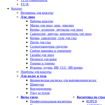
TETe cosmeceutical
YU-R
Каталог
Витамины для красоты
Для лица
Наборы красоты
Маски для лица, шеи, декольте
Кремы, эссенции, эмульсии для лица
Сыворотки, ампулы, концентраты для лица
Кремы, сыворотки, гели для глаз
Патчи для глаз
Солнцезащитные средства
Снятие макияжа и очищение
Скрабы для лица
Пилинги для кожи
Тоники и тонеры
Кушоны, пудры, ВВ, ССС, ВВ кремы
Приборы для красоты
Для волос и тела
Керамическая расческа для выпрямления волос
Шампуни
Кондиционеры
Уход за телом
Виды ухода
Косметика по стр
Профессиональная косметика
КОРЕЯ