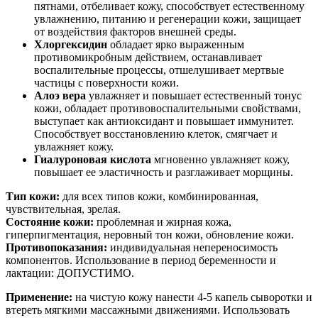
пятнами, отбеливает кожу, способствует естественному
увлажнению, питанию и регенерации кожи, защищает
от воздействия факторов внешней среды.
Хлоргексидин
обладает ярко выраженным
противомикробным действием, останавливает
воспалительные процессы, отшелушивает мертвые
частицы с поверхности кожи.
Алоэ вера
увлажняет и повышает естественный тонус
кожи, обладает противовоспалительными свойствами,
выступает как антиоксидант и повышает иммунитет.
Способствует восстановлению клеток, смягчает и
увлажняет кожу.
Гиалуроновая кислота
мгновенно увлажняет кожу,
повышает ее эластичность и разглаживает морщины.
Тип кожи:
для всех типов кожи, комбинированная,
чувствительная, зрелая.
Состояние кожи:
проблемная и жирная кожа,
гиперпигментация, неровный тон кожи, обновление кожи.
Противопоказания:
индивидуальная непереносимость
компонентов. Использование в период беременности и
лактации: ДОПУСТИМО.
Применение:
на чистую кожу нанести 4-5 капель сыворотки и
втереть мягкими массажными движениями. Использовать