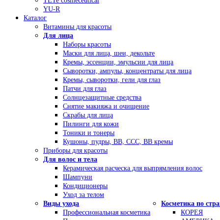
TETe cosmeceutical
YU-R
Каталог
Витамины для красоты
Для лица
Наборы красоты
Маски для лица, шеи, декольте
Кремы, эссенции, эмульсии для лица
Сыворотки, ампулы, концентраты для лица
Кремы, сыворотки, гели для глаз
Патчи для глаз
Солнцезащитные средства
Снятие макияжа и очищение
Скрабы для лица
Пилинги для кожи
Тоники и тонеры
Кушоны, пудры, ВВ, ССС, ВВ кремы
Приборы для красоты
Для волос и тела
Керамическая расческа для выпрямления волос
Шампуни
Кондиционеры
Уход за телом
Виды ухода
Косметика по стр
Профессиональная косметика
КОРЕЯ