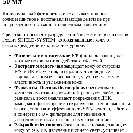
50 мл
Липосомальный фотопротектор оказывает мощное
солнцезащитное и восстанавливающее действие при
повреждениях, вызванных солнечным излучением.
Средство относится к разряду генной косметики, в его состав
входит SHIELD-SYSTEM, которая защищает кожу от
фотоповреждений на клеточном уровне.
Физические и химические УФ-фильтры
защищают
кожные покровы от воздействия УФ-лучей.
Экстракт зеленого чая
защищает кожу от старения,
УФ- и ИК-излучения, нейтрализует свободные
радикалы. Снимает воспаление, улучшает текстуру,
эластичность и увлажнение кожи.
Ферменты Thermus thermophilus
обеспечивают
комплексную защиту кожи: нейтрализуют свободные
радикалы, восстанавливают повреждения ДНК,
замедляют фотостарение, сохраняя коллаген и эластин, а
также усиливают эффективность SPF-средства, работая
в синергии с UV-фильтрами для повышения
устойчивости кожи к солнечному воздействию.
Polypodium leucotomos
богат полифенолами, защищает
кожу от УФ, ИК-излучения и синего света, усиливает