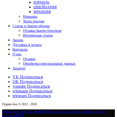
ИЗРАИЛЬ
ШВЕЙЦАРИЯ
ФРАНЦИЯ
Новинки
Хиты продаж
Статьи и бьюти-обзоры
Отзывы бьюти-блогеров
Интересные статьи
Акции
Доставка и оплата
Контакты
О нас
Отзывы
Обработка персональных данных
Аккаунт
VK
Подписаться
OK
Подписаться
youtube
Подписаться
whatsapp
Подписаться
telegram
Подписаться
Organic-box © 2012 - 2026
Новым покупателям
скидка 5%
на весь ассортимент магазина по коду
купона
NEW5