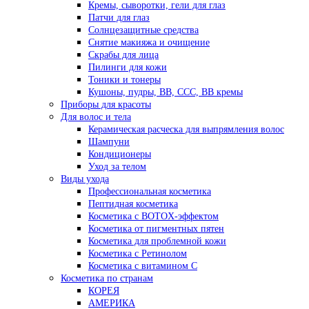
Кремы, сыворотки, гели для глаз
Патчи для глаз
Солнцезащитные средства
Снятие макияжа и очищение
Скрабы для лица
Пилинги для кожи
Тоники и тонеры
Кушоны, пудры, ВВ, ССС, ВВ кремы
Приборы для красоты
Для волос и тела
Керамическая расческа для выпрямления волос
Шампуни
Кондиционеры
Уход за телом
Виды ухода
Профессиональная косметика
Пептидная косметика
Косметика с BOTOX-эффектом
Косметика от пигментных пятен
Косметика для проблемной кожи
Косметика с Ретинолом
Косметика с витамином С
Косметика по странам
КОРЕЯ
АМЕРИКА