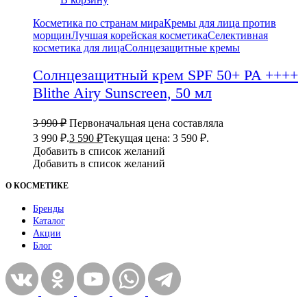
Косметика по странам мира
Кремы для лица против
морщин
Лучшая корейская косметика
Селективная
косметика для лица
Солнцезащитные кремы
Солнцезащитный крем SPF 50+ PA ++++
Blithe Airy Sunscreen, 50 мл
3 990
₽
Первоначальная цена составляла
3 990 ₽.
3 590
₽
Текущая цена: 3 590 ₽.
Добавить в список желаний
Добавить в список желаний
О КОСМЕТИКЕ
Бренды
Каталог
Акции
Блог