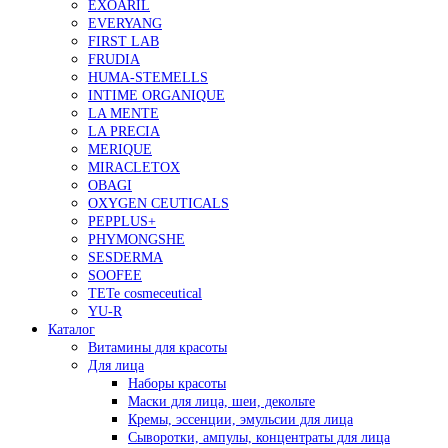
EXOARIL
EVERYANG
FIRST LAB
FRUDIA
HUMA-STEMELLS
INTIME ORGANIQUE
LA MENTE
LA PRECIA
MERIQUE
MIRACLETOX
OBAGI
OXYGEN CEUTICALS
PEPPLUS+
PHYMONGSHE
SESDERMA
SOOFEE
TETe cosmeceutical
YU-R
Каталог
Витамины для красоты
Для лица
Наборы красоты
Маски для лица, шеи, декольте
Кремы, эссенции, эмульсии для лица
Сыворотки, ампулы, концентраты для лица