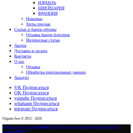
ИЗРАИЛЬ
ШВЕЙЦАРИЯ
ФРАНЦИЯ
Новинки
Хиты продаж
Статьи и бьюти-обзоры
Отзывы бьюти-блогеров
Интересные статьи
Акции
Доставка и оплата
Контакты
О нас
Отзывы
Обработка персональных данных
Аккаунт
VK
Подписаться
OK
Подписаться
youtube
Подписаться
whatsapp
Подписаться
telegram
Подписаться
Organic-box © 2012 - 2026
Новым покупателям
скидка 5%
на весь ассортимент магазина по коду
купона
NEW5