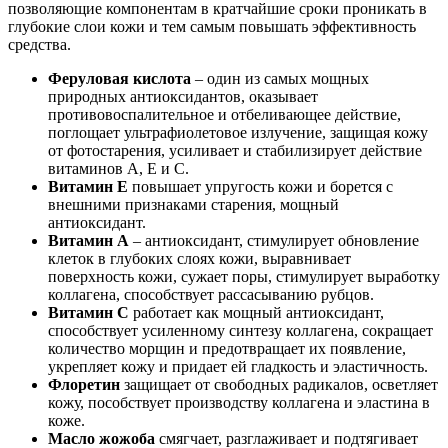
позволяющие компонентам в кратчайшие сроки проникать в
глубокие слои кожи и тем самым повышать эффективность
средства.
Феруловая кислота
– один из самых мощных
природных антиоксидантов, оказывает
противовоспалительное и отбеливающее действие,
поглощает ультрафиолетовое излучение, защищая кожу
от фотостарения, усиливает и стабилизирует действие
витаминов А, Е и С.
Витамин Е
повышает упругость кожи и борется с
внешними признаками старения, мощный
антиоксидант.
Витамин А
– антиоксидант, стимулирует обновление
клеток в глубоких слоях кожи, выравнивает
поверхность кожи, сужает поры, стимулирует выработку
коллагена, способствует рассасыванию рубцов.
Витамин С
работает как мощный антиоксидант,
способствует усиленному синтезу коллагена, сокращает
количество морщин и предотвращает их появление,
укрепляет кожу и придает ей гладкость и эластичность.
Флоретин
защищает от свободных радикалов, осветляет
кожу, пособствует производству коллагена и эластина в
коже.
Масло жожоба
смягчает, разглаживает и подтягивает