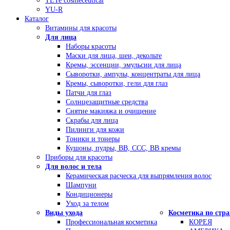
TETe cosmeceutical
YU-R
Каталог
Витамины для красоты
Для лица
Наборы красоты
Маски для лица, шеи, декольте
Кремы, эссенции, эмульсии для лица
Сыворотки, ампулы, концентраты для лица
Кремы, сыворотки, гели для глаз
Патчи для глаз
Солнцезащитные средства
Снятие макияжа и очищение
Скрабы для лица
Пилинги для кожи
Тоники и тонеры
Кушоны, пудры, ВВ, ССС, ВВ кремы
Приборы для красоты
Для волос и тела
Керамическая расческа для выпрямления волос
Шампуни
Кондиционеры
Уход за телом
Виды ухода
Косметика по стр
Профессиональная косметика
КОРЕЯ