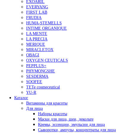
EXOARIL
EVERYANG
FIRST LAB
FRUDIA
HUMA-STEMELLS
INTIME ORGANIQUE
LA MENTE
LA PRECIA
MERIQUE
MIRACLETOX
OBAGI
OXYGEN CEUTICALS
PEPPLUS+
PHYMONGSHE
SESDERMA
SOOFEE
TETe cosmeceutical
YU-R
Каталог
Витамины для красоты
Для лица
Наборы красоты
Маски для лица, шеи, декольте
Кремы, эссенции, эмульсии для лица
Сыворотки, ампулы, концентраты для лица