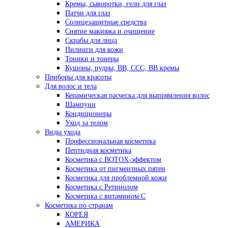
Кремы, сыворотки, гели для глаз
Патчи для глаз
Солнцезащитные средства
Снятие макияжа и очищение
Скрабы для лица
Пилинги для кожи
Тоники и тонеры
Кушоны, пудры, ВВ, ССС, ВВ кремы
Приборы для красоты
Для волос и тела
Керамическая расческа для выпрямления волос
Шампуни
Кондиционеры
Уход за телом
Виды ухода
Профессиональная косметика
Пептидная косметика
Косметика с BOTOX-эффектом
Косметика от пигментных пятен
Косметика для проблемной кожи
Косметика с Ретинолом
Косметика с витамином С
Косметика по странам
КОРЕЯ
АМЕРИКА