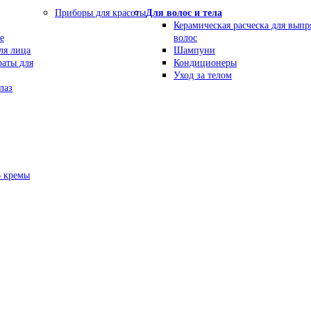
Приборы для красоты
Для волос и тела
Керамическая расческа для вып
е
волос
ля лица
Шампуни
раты для
Кондиционеры
Уход за телом
лаз
В кремы