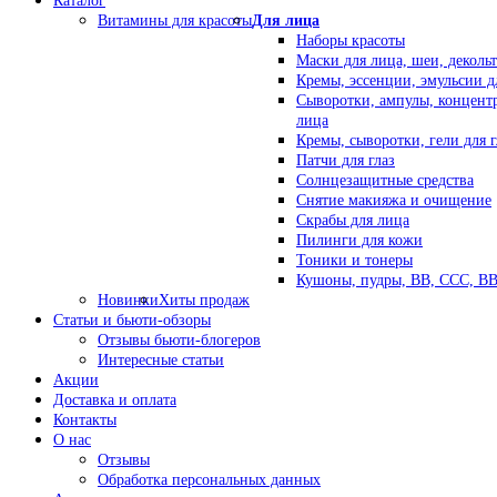
Каталог
Витамины для красоты
Для лица
Наборы красоты
Маски для лица, шеи, декольт
Кремы, эссенции, эмульсии д
Сыворотки, ампулы, концент
лица
Кремы, сыворотки, гели для г
Патчи для глаз
Солнцезащитные средства
Снятие макияжа и очищение
Скрабы для лица
Пилинги для кожи
Тоники и тонеры
Кушоны, пудры, ВВ, ССС, В
Новинки
Хиты продаж
Статьи и бьюти-обзоры
Отзывы бьюти-блогеров
Интересные статьи
Акции
Доставка и оплата
Контакты
О нас
Отзывы
Обработка персональных данных