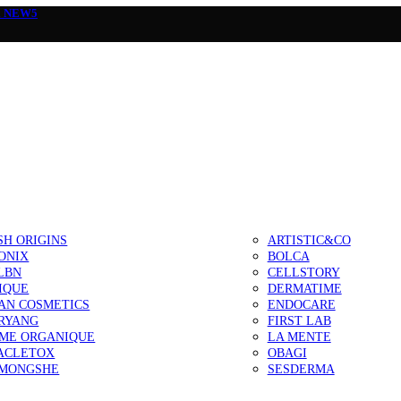
а
NEW5
SH ORIGINS
ARTISTIC&CO
ONIX
BOLCA
LBN
CELLSTORY
IQUE
DERMATIME
AN COSMETICS
ENDOCARE
RYANG
FIRST LAB
IME ORGANIQUE
LA MENTE
ACLETOX
OBAGI
MONGSHE
SESDERMA