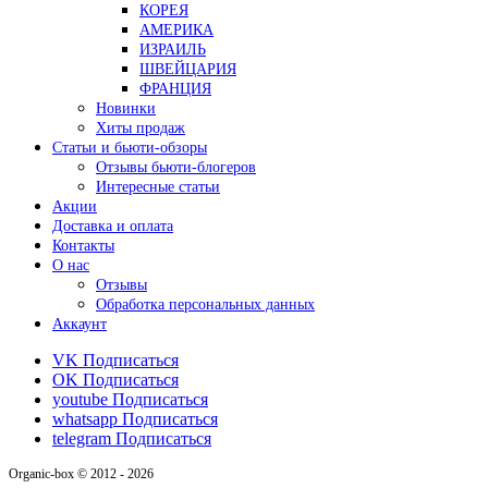
КОРЕЯ
АМЕРИКА
ИЗРАИЛЬ
ШВЕЙЦАРИЯ
ФРАНЦИЯ
Новинки
Хиты продаж
Статьи и бьюти-обзоры
Отзывы бьюти-блогеров
Интересные статьи
Акции
Доставка и оплата
Контакты
О нас
Отзывы
Обработка персональных данных
Аккаунт
VK
Подписаться
OK
Подписаться
youtube
Подписаться
whatsapp
Подписаться
telegram
Подписаться
Organic-box © 2012 - 2026