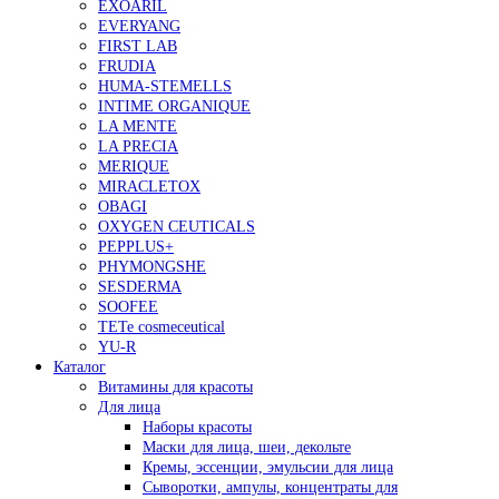
EXOARIL
EVERYANG
FIRST LAB
FRUDIA
HUMA-STEMELLS
INTIME ORGANIQUE
LA MENTE
LA PRECIA
MERIQUE
MIRACLETOX
OBAGI
OXYGEN CEUTICALS
PEPPLUS+
PHYMONGSHE
SESDERMA
SOOFEE
TETe cosmeceutical
YU-R
Каталог
Витамины для красоты
Для лица
Наборы красоты
Маски для лица, шеи, декольте
Кремы, эссенции, эмульсии для лица
Сыворотки, ампулы, концентраты для