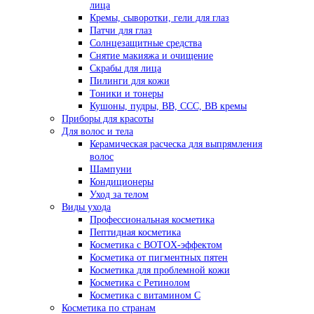
лица
Кремы, сыворотки, гели для глаз
Патчи для глаз
Солнцезащитные средства
Снятие макияжа и очищение
Скрабы для лица
Пилинги для кожи
Тоники и тонеры
Кушоны, пудры, ВВ, ССС, ВВ кремы
Приборы для красоты
Для волос и тела
Керамическая расческа для выпрямления
волос
Шампуни
Кондиционеры
Уход за телом
Виды ухода
Профессиональная косметика
Пептидная косметика
Косметика с BOTOX-эффектом
Косметика от пигментных пятен
Косметика для проблемной кожи
Косметика с Ретинолом
Косметика с витамином С
Косметика по странам