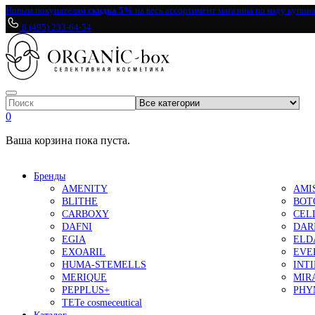
Новым покупателям
скидка 5%
на весь ассортимент магазина по коду купон
8 (495) 233-64-54
0
Ваша корзина пока пуста.
Бренды
AMENITY
AMI
BLITHE
BOT
CARBOXY
CEL
DAFNI
DAR
EGIA
ELD
EXOARIL
EVE
HUMA-STEMELLS
INT
MERIQUE
MIR
PEPPLUS+
PHY
TETe cosmeceutical