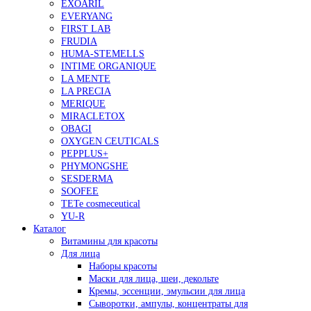
EXOARIL
EVERYANG
FIRST LAB
FRUDIA
HUMA-STEMELLS
INTIME ORGANIQUE
LA MENTE
LA PRECIA
MERIQUE
MIRACLETOX
OBAGI
OXYGEN CEUTICALS
PEPPLUS+
PHYMONGSHE
SESDERMA
SOOFEE
TETe cosmeceutical
YU-R
Каталог
Витамины для красоты
Для лица
Наборы красоты
Маски для лица, шеи, декольте
Кремы, эссенции, эмульсии для лица
Сыворотки, ампулы, концентраты для