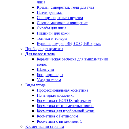
лица
Кремы, сыворотки, гели для глаз
Патчи для глаз
Солнцезащитные средства
Снятие макияжа и очищение
Скрабы для лица
Пилинги для кожи
Тоники и тонеры
Кушоны, пудры, ВВ, ССС, ВВ кремы
Приборы для красоты
Для волос и тела
Керамическая расческа для выпрямления
волос
Шампуни
Кондиционеры
Уход за телом
Виды ухода
Профессиональная косметика
Пептидная косметика
Косметика с BOTOX-эффектом
Косметика от пигментных пятен
Косметика для проблемной кожи
Косметика с Ретинолом
Косметика с витамином С
Косметика по странам