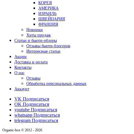
КОРЕЯ
АМЕРИКА
ИЗРАИЛЬ
ШВЕЙЦАРИЯ
ФРАНЦИЯ
Новинки
Хиты продаж
Статьи и бьюти-обзоры
Отзывы бьюти-блогеров
Интересные статьи
Акции
Доставка и оплата
Контакты
О нас
Отзывы
Обработка персональных данных
Аккаунт
VK
Подписаться
OK
Подписаться
youtube
Подписаться
whatsapp
Подписаться
telegram
Подписаться
Organic-box © 2012 - 2026