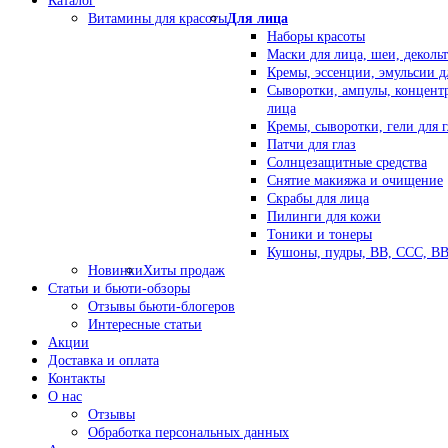
Каталог
Витамины для красоты
Для лица
Наборы красоты
Маски для лица, шеи, декольт
Кремы, эссенции, эмульсии д
Сыворотки, ампулы, концент
лица
Кремы, сыворотки, гели для г
Патчи для глаз
Солнцезащитные средства
Снятие макияжа и очищение
Скрабы для лица
Пилинги для кожи
Тоники и тонеры
Кушоны, пудры, ВВ, ССС, В
Новинки
Хиты продаж
Статьи и бьюти-обзоры
Отзывы бьюти-блогеров
Интересные статьи
Акции
Доставка и оплата
Контакты
О нас
Отзывы
Обработка персональных данных