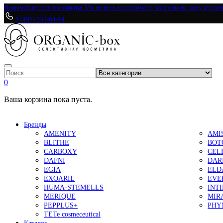
Новым покупателям
скидка 5%
на весь ассортимент магазина по коду купон
8 (495) 233-64-54
0
Ваша корзина пока пуста.
Бренды
AMENITY
AMI
BLITHE
BOT
CARBOXY
CEL
DAFNI
DAR
EGIA
ELD
EXOARIL
EVE
HUMA-STEMELLS
INT
MERIQUE
MIR
PEPPLUS+
PHY
TETe cosmeceutical