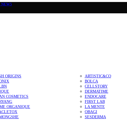
а
NEW5
SH ORIGINS
ARTISTIC&CO
ONIX
BOLCA
LBN
CELLSTORY
IQUE
DERMATIME
AN COSMETICS
ENDOCARE
RYANG
FIRST LAB
IME ORGANIQUE
LA MENTE
ACLETOX
OBAGI
MONGSHE
SESDERMA