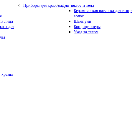
Приборы для красоты
Для волос и тела
Керамическая расческа для вып
е
волос
ля лица
Шампуни
раты для
Кондиционеры
Уход за телом
лаз
В кремы