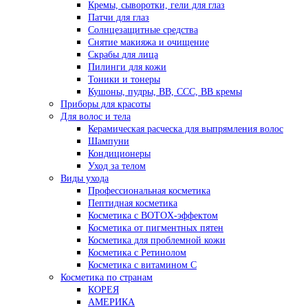
Кремы, сыворотки, гели для глаз
Патчи для глаз
Солнцезащитные средства
Снятие макияжа и очищение
Скрабы для лица
Пилинги для кожи
Тоники и тонеры
Кушоны, пудры, ВВ, ССС, ВВ кремы
Приборы для красоты
Для волос и тела
Керамическая расческа для выпрямления волос
Шампуни
Кондиционеры
Уход за телом
Виды ухода
Профессиональная косметика
Пептидная косметика
Косметика с BOTOX-эффектом
Косметика от пигментных пятен
Косметика для проблемной кожи
Косметика с Ретинолом
Косметика с витамином С
Косметика по странам
КОРЕЯ
АМЕРИКА