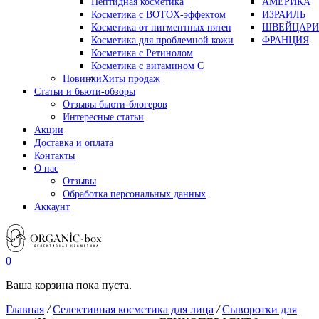
Пептидная косметика
АМЕРИКА
Косметика с BOTOX-эффектом
ИЗРАИЛЬ
Косметика от пигментных пятен
ШВЕЙЦАРИ
Косметика для проблемной кожи
ФРАНЦИЯ
Косметика с Ретинолом
Косметика с витамином С
Новинки
Хиты продаж
Статьи и бьюти-обзоры
Отзывы бьюти-блогеров
Интересные статьи
Акции
Доставка и оплата
Контакты
О нас
Отзывы
Обработка персональных данных
Аккаунт
0
Ваша корзина пока пуста.
Главная
/
Селективная косметика для лица
/
Сыворотки для