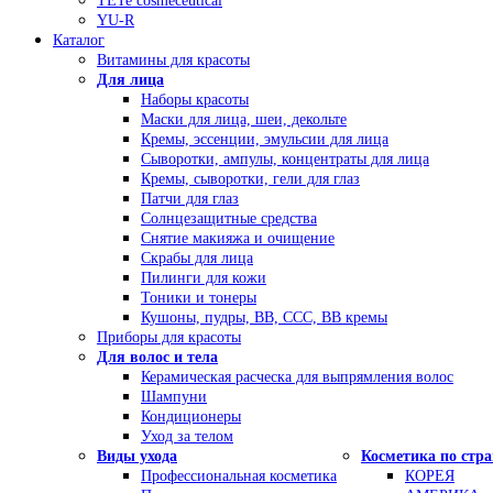
TETe cosmeceutical
YU-R
Каталог
Витамины для красоты
Для лица
Наборы красоты
Маски для лица, шеи, декольте
Кремы, эссенции, эмульсии для лица
Сыворотки, ампулы, концентраты для лица
Кремы, сыворотки, гели для глаз
Патчи для глаз
Солнцезащитные средства
Снятие макияжа и очищение
Скрабы для лица
Пилинги для кожи
Тоники и тонеры
Кушоны, пудры, ВВ, ССС, ВВ кремы
Приборы для красоты
Для волос и тела
Керамическая расческа для выпрямления волос
Шампуни
Кондиционеры
Уход за телом
Виды ухода
Косметика по стр
Профессиональная косметика
КОРЕЯ