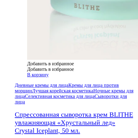
Добавить в избранное
Добавить в избранное
В корзину
Дневные кремы для лица
Кремы для лица против
морщин
Лучшая корейская косметика
Ночные кремы для
лица
Селективная косметика для лица
Сыворотки для
лица
Спрессованная сыворотка крем BLITHE
увлажняющая «Хрустальный лед»
Crystal Iceplant, 50 мл.