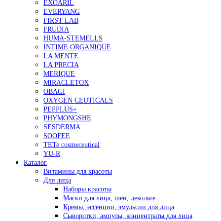
EXOARIL
EVERYANG
FIRST LAB
FRUDIA
HUMA-STEMELLS
INTIME ORGANIQUE
LA MENTE
LA PRECIA
MERIQUE
MIRACLETOX
OBAGI
OXYGEN CEUTICALS
PEPPLUS+
PHYMONGSHE
SESDERMA
SOOFEE
TETe cosmeceutical
YU-R
Каталог
Витамины для красоты
Для лица
Наборы красоты
Маски для лица, шеи, декольте
Кремы, эссенции, эмульсии для лица
Сыворотки, ампулы, концентраты для лица