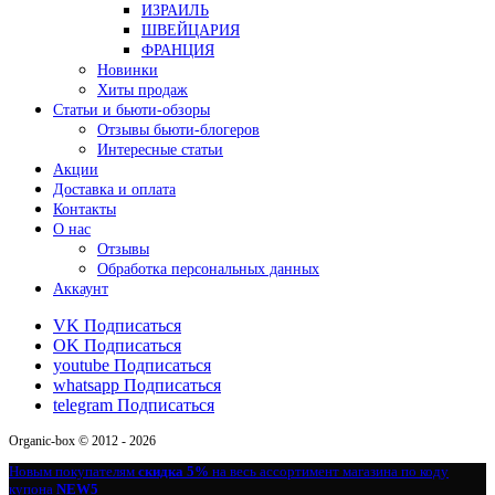
ИЗРАИЛЬ
ШВЕЙЦАРИЯ
ФРАНЦИЯ
Новинки
Хиты продаж
Статьи и бьюти-обзоры
Отзывы бьюти-блогеров
Интересные статьи
Акции
Доставка и оплата
Контакты
О нас
Отзывы
Обработка персональных данных
Аккаунт
VK
Подписаться
OK
Подписаться
youtube
Подписаться
whatsapp
Подписаться
telegram
Подписаться
Organic-box © 2012 - 2026
Новым покупателям
скидка 5%
на весь ассортимент магазина по коду
купона
NEW5